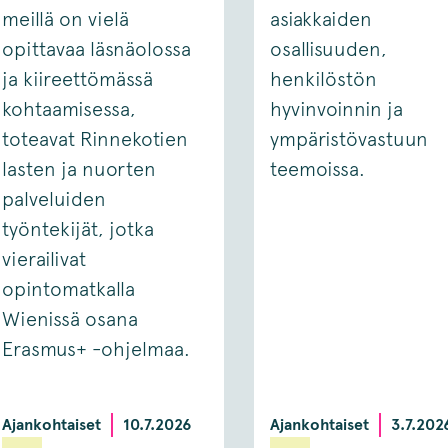
meillä on vielä
asiakkaiden
opittavaa läsnäolossa
osallisuuden,
ja kiireettömässä
henkilöstön
kohtaamisessa,
hyvinvoinnin ja
toteavat Rinnekotien
ympäristövastuun
lasten ja nuorten
teemoissa.
palveluiden
työntekijät, jotka
vierailivat
opintomatkalla
Wienissä osana
Erasmus+ -ohjelmaa.
Ajankohtaiset
10.7.2026
Ajankohtaiset
3.7.202