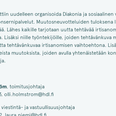
ttiin uudelleen organisoida Diakonia ja sosiaalinen 
konsernipalvelut. Muutosneuvotteluiden tuloksena l
ä. Lähes kaikille tarjotaan uutta tehtävää irtisano
 Lisäksi niille työntekijöille, joiden tehtävänkuva
tta tehtävänkuvaa irtisanomisen vaihtoehtona. Lisä
seista muutoksista, joiden avulla yhtenäistetään ko
ja.
röm
, toimitusjohtaja
, olli.holmstrom@hdl.fi
, viestintä- ja vastuullisuusjohtaja
, laura.niemi@hdl.fi