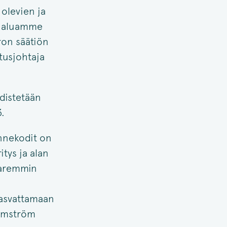
olevien ja
. Haluamme
ron säätiön
itusjohtaja
distetään
.
innekodit on
itys ja alan
 paremmin
kasvattamaan
olmström