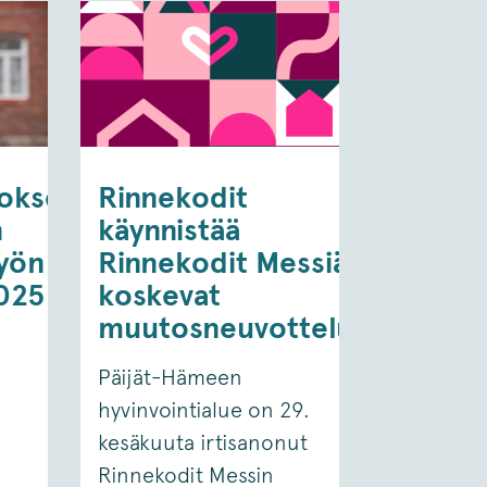
toksen
Rinnekodit
n
käynnistää
työn
Rinnekodit Messiä
025
koskevat
muutosneuvottelut
Päijät-Hämeen
hyvinvointialue on 29.
kesäkuuta irtisanonut
Rinnekodit Messin