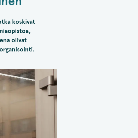
inen
tka koskivat
niaopistoa,
ena olivat
organisointi.