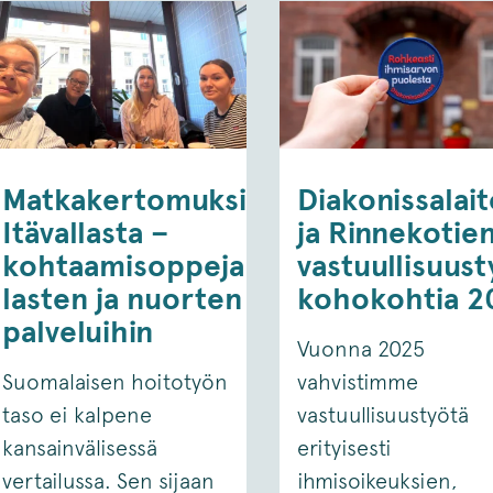
Matkakertomuksia
Diakonissalai
Itävallasta –
ja Rinnekotie
kohtaamisoppeja
vastuullisuus
lasten ja nuorten
kohokohtia 2
palveluihin
Vuonna 2025
Suomalaisen hoitotyön
vahvistimme
taso ei kalpene
vastuullisuustyötä
kansainvälisessä
erityisesti
vertailussa. Sen sijaan
ihmisoikeuksien,