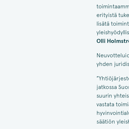
toimintaamme
erityistä tu
lisätä toimi
yleishyödylli
Olli Holmst
Neuvotteluid
yhden juridi
”Yhtiöjärjes
jatkossa Suom
suurin yhtei
vastata toimi
hyvinvointia
säätiön ylei