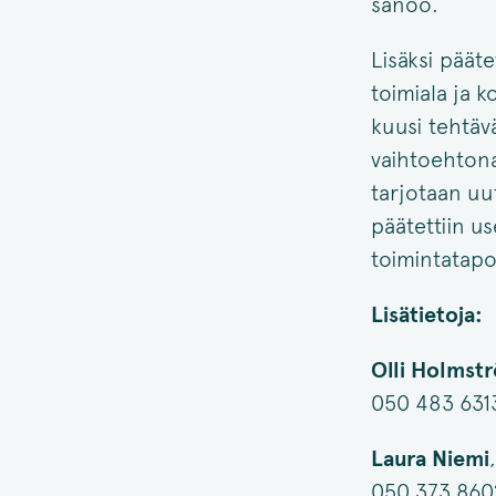
sanoo.
Lisäksi pääte
toimiala ja 
kuusi tehtävä
vaihtoehtona.
tarjotaan uu
päätettiin u
toimintatapo
Lisätietoja:
Olli Holmst
050 483 6313
Laura Niemi
050 373 8602