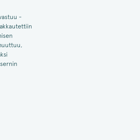
vastuu -
akkautettiin
misen
 muuttuu,
ksi
nsernin