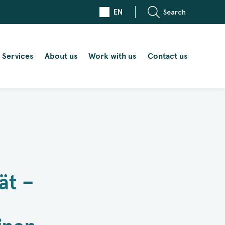
EN
Search
Services
About us
Work with us
Contact us
ät –