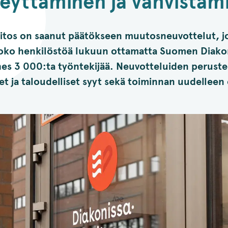
keyttäminen ja vahvistam
aitos on saanut päätökseen muutosneuvottelut, jo
oko henkilöstöä lukuun ottamatta Suomen Diako
es 3 000:ta työntekijää. Neuvotteluiden peruste
et ja taloudelliset syyt sekä toiminnan uudelleen 