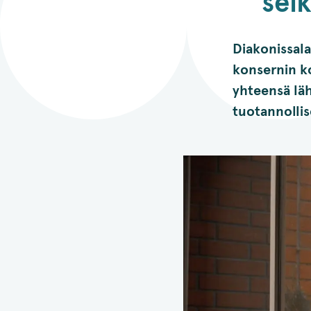
sel
Diakonissal
konsernin k
yhteensä läh
tuotannollis