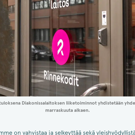
loksena Diakonissalaitoksen liiketoiminnot yhdistetään yhden 
marraskuuta alkaen.
mme on vahvistaa ja selkeyttää sekä yleishyödyllist