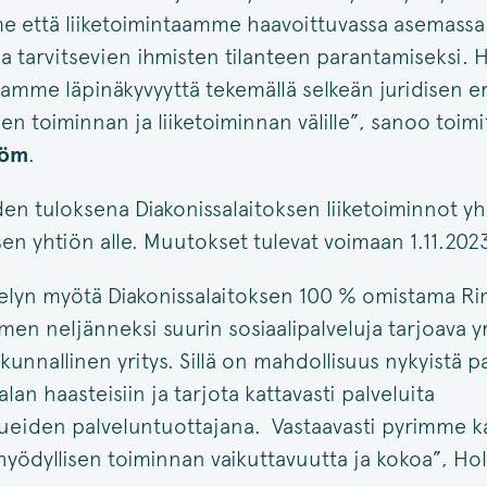
 että liiketoimintaamme haavoittuvassa asemassa 
kea tarvitsevien ihmisten tilanteen parantamiseksi
ntamme läpinäkyvyyttä tekemällä selkeän juridisen e
sen toiminnan ja liiketoiminnan välille”, sanoo toim
röm
.
en tuloksena Diakonissalaitoksen liiketoiminnot yh
sen yhtiön alle. Muutokset tulevat voimaan 1.11.2023
telyn myötä Diakonissalaitoksen 100 % omistama R
en neljänneksi suurin sosiaalipalveluja tarjoava yr
skunnallinen yritys. Sillä on mahdollisuus nykyistä
alan haasteisiin ja tarjota kattavasti palveluita
lueiden palveluntuottajana. Vastaavasti pyrimme 
shyödyllisen toiminnan vaikuttavuutta ja kokoa”, H