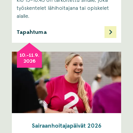
klo 13–16.45 on tarkoitettu sinulle, joka
työskentelet lähihoitajana tai opiskelet
alalle. ​
Tapahtuma
10.-11.9.
2026
Sairaanhoitajapäivät 2026