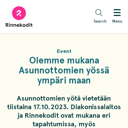
Skip
to
content
Search
Menu
Event
Olemme mukana
Asunnottomien yössä
ympäri maan
Asunnottomien yötä vietetään
tiistaina 17.10.2023. Diakonissalaitos
ja Rinnekodit ovat mukana eri
tapahtumissa, myös