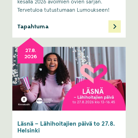
kesällä 2026 avoimien ovien sarjan.
Tervetuloa tutustumaan Lumoukseen!
Tapahtuma
27.8.
2026
Läsnä – Lähihoitajien päivä to 27.8.
Helsinki