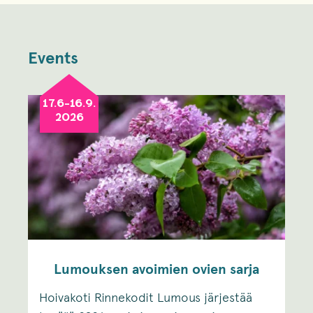
Events
17.6-16.9.
2026
Lumouksen avoimien ovien sarja
Hoivakoti Rinnekodit Lumous järjestää