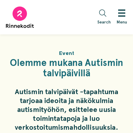
Skip
to
content
Search
Menu
Event
Olemme mukana Autismin
talvipäivillä
Autismin talvipäivät -tapahtuma
tarjoaa ideoita ja näkökulmia
autismityöhön, esittelee uusia
toimintatapoja ja luo
verkostoitumismahdollisuuksia.