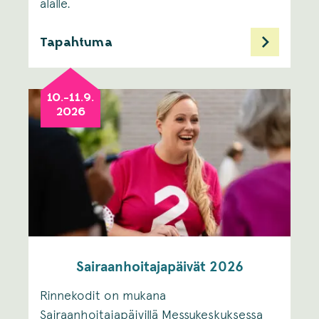
alalle. ​
Tapahtuma
10.-11.9.
2026
Sairaanhoitajapäivät 2026
Rinnekodit on mukana
Sairaanhoitajapäivillä Messukeskuksessa