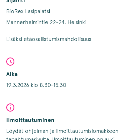
Sijainti
BioRex Lasipalatsi
Mannerheimintie 22-24, Helsinki
Lisäksi etäosallistumismahdollisuus
Aika
19.3.2026 klo 8.30-15.30
Ilmoittautuminen
Löydät ohjelman ja ilmoittautumislomakkeen
tapahtumasivulta. Ilmoittautuminen on auki