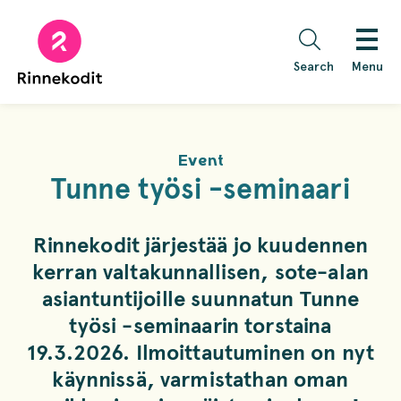
Skip
to
content
Search
Menu
Event
Tunne työsi -seminaari
Rinnekodit järjestää jo kuudennen
kerran valtakunnallisen, sote-alan
asiantuntijoille suunnatun Tunne
työsi -seminaarin torstaina
19.3.2026. Ilmoittautuminen on nyt
käynnissä, varmistathan oman