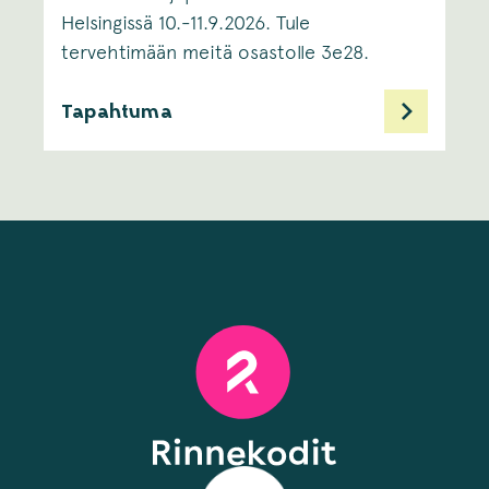
Helsingissä 10.-11.9.2026. Tule
tervehtimään meitä osastolle 3e28.
Tapahtuma