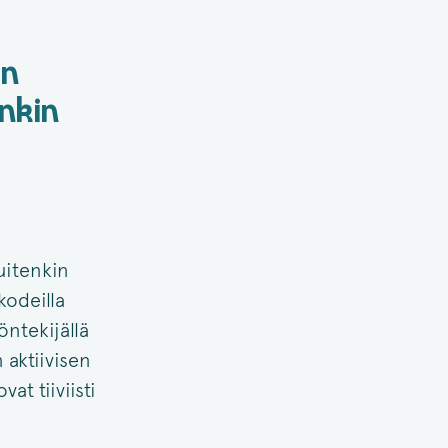
en
nkin
itenkin
kodeilla
öntekijällä
 aktiivisen
at tiiviisti