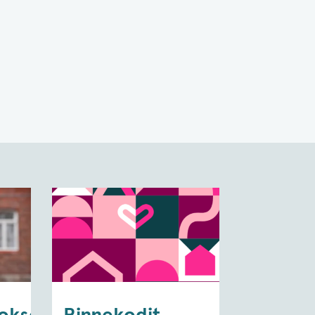
toksen
Rinnekodit