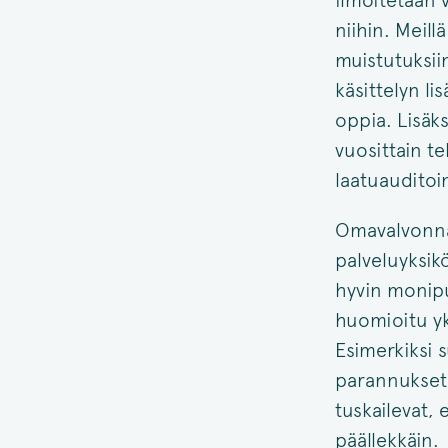
ilmoitetaan v
niihin. Meill
muistutuksii
käsittelyn l
oppia. Lisäk
vuosittain te
laatuauditoin
Omavalvonna
palveluyksik
hyvin monipu
huomioitu yk
Esimerkiksi s
parannukset t
tuskailevat, 
päällekkäin.