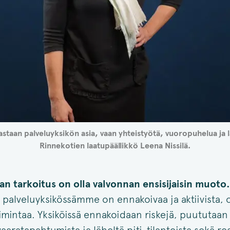
astaan palveluyksikön asia, vaan yhteistyötä, vuoropuhelua ja 
Rinnekotien laatupäällikkö Leena Nissilä.
 tarkoitus on olla valvonnan ensisijaisin muoto.
palveluyksikössämme on ennakoivaa ja aktiivista, 
imintaa. Yksiköissä ennakoidaan riskejä, puututaan