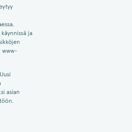
eytyy
aessa.
 käynnissä ja
sikköjen
n www-
 Uusi
n
si asian
ltöön.