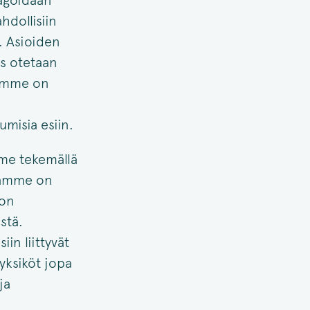
eagoidaan
hdollisiin
. Asioiden
ös otetaan
sämme on
umisia esiin.
me tekemällä
ntamme on
 on
stä.
in liittyvät
 yksiköt jopa
ja