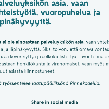
alveluyksikön asia, vaan
hteistyötä, vuoropuhelua ja
äpinäkyvyyttä.
ei ole ainoastaan palveluyksikön asia
, vaan yhtei
 ja läpinäkyvyyttä. Siksi toivon, että omavalvonta
ssa kevennyttyä ja selkokielistettyä. Tavoitteena on
noastaan henkilökunta ja viranomaiset, vaan myös a
muut asiasta kiinnostuneet.
ä työskentelee laatupäällikkönä Rinnekodeilla.
Share in social media