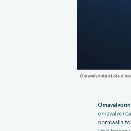
Omavalvonta ei ole aino
Omavalvonnan
omavalvonta 
normaalia to