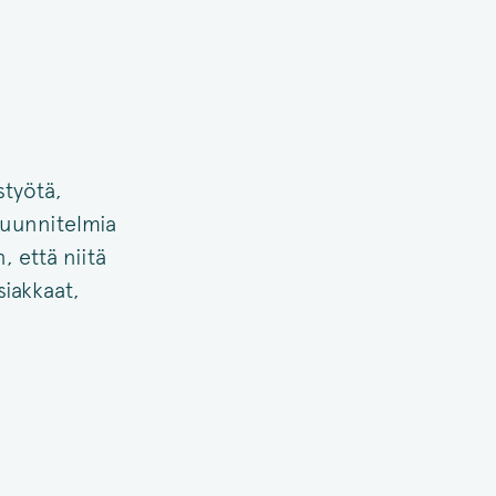
styötä,
suunnitelmia
, että niitä
siakkaat,