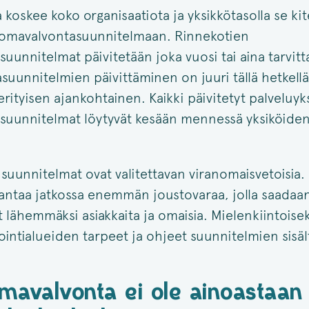
koskee koko organisaatiota ja yksikkötasolla se kit
n omavalvontasuunnitelmaan. Rinnekotien
uunnitelmat päivitetään joka vuosi tai aina tarvitt
uunnitelmien päivittäminen on juuri tällä hetkellä
 erityisen ajankohtainen. Kaikki päivitetyt palveluyk
suunnitelmat löytyvät kesään mennessä yksiköide
ä suunnitelmat ovat valitettavan viranomaisvetoisia.
 antaa jatkossa enemmän joustovaraa, jolla saadaa
 lähemmäksi asiakkaita ja omaisia. Mielenkiintoisek
ointialueiden tarpeet ja ohjeet suunnitelmien sisä
mavalvonta ei ole ainoastaan