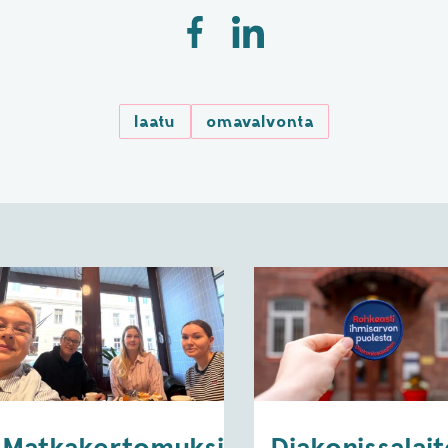
laatu
omavalvonta
Matkakertomuksia
Diakonissalai