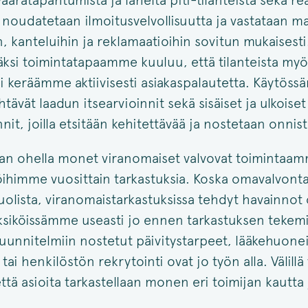
aaratapahtumista ja läheltä piti-tilanteista sekä r
ä noudatetaan ilmoitusvelvollisuutta ja vastataan ma
n, kanteluihin ja reklamaatioihin sovitun mukaisesti
isäksi toimintatapaamme kuuluu, että tilanteista my
si keräämme aktiivisesti asiakaspalautetta. Käytös
htävät laadun itsearvioinnit sekä sisäiset ja ulkoiset
nit, joilla etsitään kehitettävää ja nostetaan onnist
n ohella monet viranomaiset valvovat toimintaam
öihimme vuosittain tarkastuksia. Koska omavalvo
olista, viranomaistarkastuksissa tehdyt havainnot
siköissämme useasti jo ennen tarkastuksen tekemi
uunnitelmiin nostetut päivitystarpeet, lääkehuoneisi
ai henkilöstön rekrytointi ovat jo työn alla. Välillä
että asioita tarkastellaan monen eri toimijan kautta 