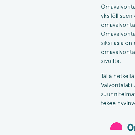
Omavalvonta 
yksilöllisee
omavalvontas
Omavalvontas
siksi asia on
omavalvonta
sivuilta.
Tällä hetkell
Valvontalaki
suunnitelmat
tekee hyvinv
O