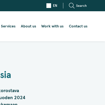
EN
Search
Services
About us
Work with us
Contact us
sia
korostava
 vuoden 2024
oskemaan