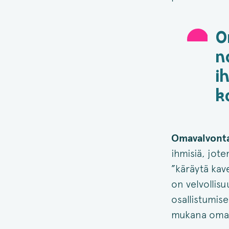
O
n
i
k
Omavalvonta 
ihmisiä, jote
”käräytä kave
on velvollis
osallistumise
mukana omav