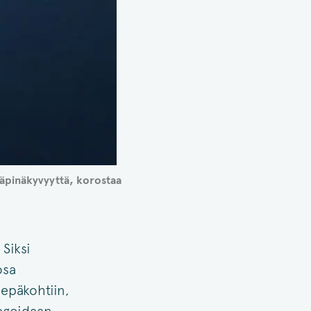
läpinäkyvyyttä, korostaa
Siksi
osa
 epäkohtiin,