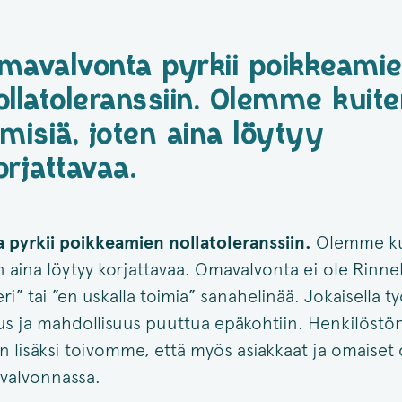
mavalvonta pyrkii poikkeami
ollatoleranssiin. Olemme kuite
hmisiä, joten aina löytyy
orjattavaa.
pyrkii poikkeamien nollatoleranssiin.
Olemme ku
n aina löytyy korjattavaa. Omavalvonta ei ole Rinne
ri” tai ”en uskalla toimia” sanahelinää. Jokaisella ty
uus ja mahdollisuus puuttua epäkohtiin. Henkilöstön
n lisäksi toivomme, että myös asiakkaat ja omaiset ov
alvonnassa.