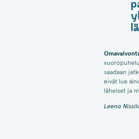
p
y
l
Omavalvonta 
vuoropuhelua
saadaan jatko
eivät lue ai
läheiset ja 
Leena Nissil