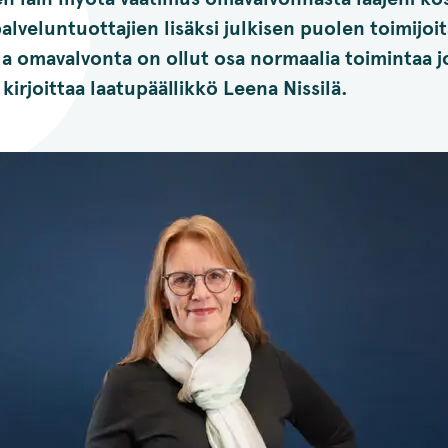
palveluntuottajien lisäksi julkisen puolen toimijoit
a omavalvonta on ollut osa normaalia toimintaa j
kirjoittaa laatupäällikkö Leena Nissilä.