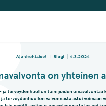
Ajankohtaiset
|
Blogi
4.3.2024
avalvonta on yhteinen a
i- ja terveydenhuollon toimijoiden omavalvontaa 
i- ja terveydenhuollon valvonnasta astui voimaan
en lain myötä vaatimus omavalvonnasta laajeni k