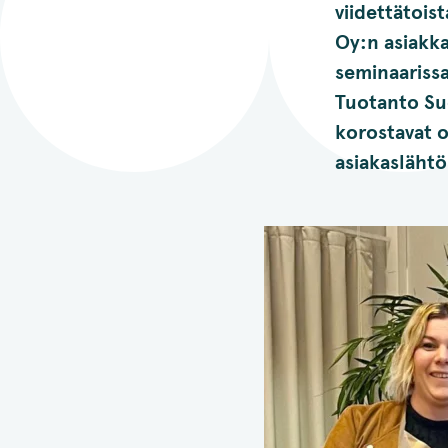
viidettätois
Oy:n asiakk
seminaarissa
Tuotanto Su
korostavat o
asiakasläht