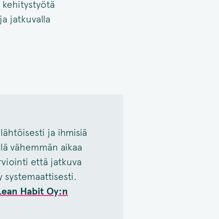
 kehitystyötä
ja jatkuvalla
ähtöisesti ja ihmisiä
llä vähemmän aikaa
viointi että jatkuva
 systemaattisesti.
Lean Habit Oy:n