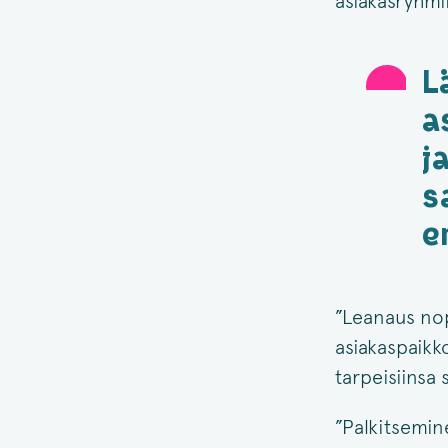
asiakasryhmi
L
a
j
s
e
”Leanaus nop
asiakaspaikk
tarpeisiinsa
”Palkitsemi