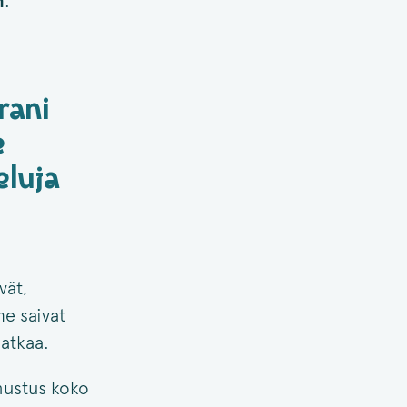
n
.
rani
e
eluja
vät,
e saivat
jatkaa.
nustus koko