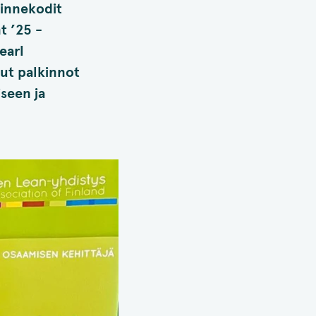
Rinnekodit
t ’25 -
earl
ut palkinnot
seen ja