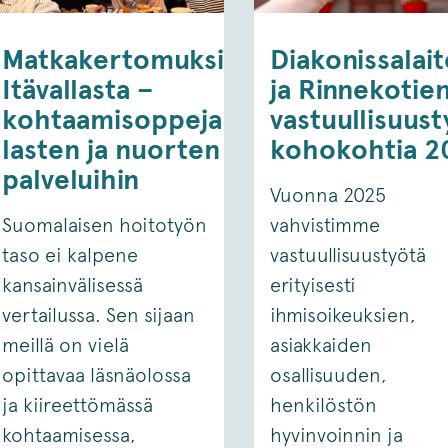
Matkakertomuksia
Diakonissalai
Itävallasta –
ja Rinnekotie
kohtaamisoppeja
vastuullisuus
lasten ja nuorten
kohokohtia 2
palveluihin
Vuonna 2025
Suomalaisen hoitotyön
vahvistimme
taso ei kalpene
vastuullisuustyötä
kansainvälisessä
erityisesti
vertailussa. Sen sijaan
ihmisoikeuksien,
meillä on vielä
asiakkaiden
opittavaa läsnäolossa
osallisuuden,
ja kiireettömässä
henkilöstön
kohtaamisessa,
hyvinvoinnin ja