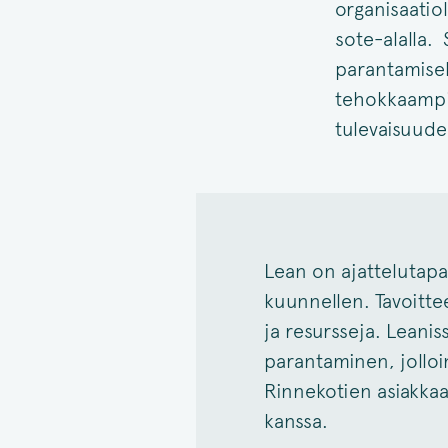
organisaatio
sote-alalla. S
parantamisel
tehokkaampia
tulevaisuude
Lean on ajattelutapa 
kuunnellen. Tavoitt
ja resursseja. Leanis
parantaminen, jolloi
Rinnekotien asiakkaa
kanssa.