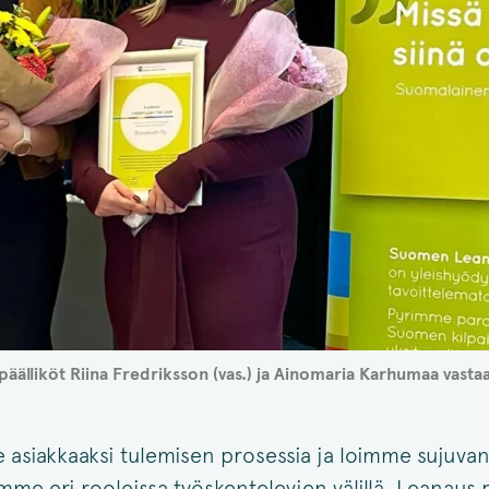
äälliköt Riina Fredriksson (vas.) ja Ainomaria Karhumaa vasta
asiakkaaksi tulemisen prosessia ja loimme sujuvan
mme eri rooleissa työskentelevien välillä. Leanaus 