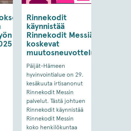
toksen
Rinnekodit
n
käynnistää
työn
Rinnekodit Messiä
025
koskevat
muutosneuvottelut
Päijät-Hämeen
hyvinvointialue on 29.
kesäkuuta irtisanonut
Rinnekodit Messin
palvelut. Tästä johtuen
Rinnekodit käynnistää
Rinnekodit Messin
koko henkilökuntaa