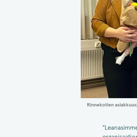
Rinnekotien asiakkuusp
”Leanasimme 
organisaatio