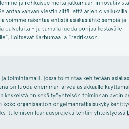
llemme ja rohkaisee meitä jatkamaan innovatiivista
e antaa vahvan viestin siitä, että arjen oivalluksilla 
la voimme rakentaa entistä asiakaslähtöisempiä ja
 palveluita – ja samalla luoda pohjaa kestävälle
lle”, iloitsevat Karhumaa ja Fredriksson.
ja toimintamalli, jossa toimintaa kehitetään asiakasl
eena on luoda enemmän arvoa asiakkaalle käyttämä
sa keskeistä on sekä työyhteisön toiminnan avoin ar
n koko organisaation ongelmanratkaisukyky kehittyy
ksi tulemisen leanausprojekti tehtiin yhteistyössä