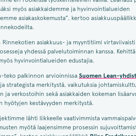
isäksi myös asiakkaidemme ja hyvinvointialueiden
mme asiakaskokemusta”, kertoo asiakkuuspäällik
nnekodeilta.
innekotien asiakkuus- ja myyntitiimi virtaviivaisti
osesseja yhdessä palvelutoiminnan kanssa. Kehitt
t myös hyvinvointialueiden edustajia.
-teko palkinnon arvioinnissa
Suomen Lean-yhdist
 ja strategista merkitystä, vaikutuksia johtamiskultt
n ja verkostoihin sekä asiakkaiden kokeman lisäarv
n hyötyjen kestävyyden merkitystä.
ektimme lähti liikkeelle vaativimmista vammaispalve
usten myötä laajensimme prosessin sujuvoittamist