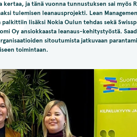
ta kertaa, ja tänä vuonna tunnustuksen sai myös 
aaksi tulemisen leanausprojekti. Lean Managemen
 palkittiin lisäksi Nokia Oulun tehdas sekä Swissp
omi Oy ansiokkaasta leanaus-kehitystyöstä. Saad
rganisaatioiden sitoutumista jatkuvaan parantami
öiseen toimintaan.