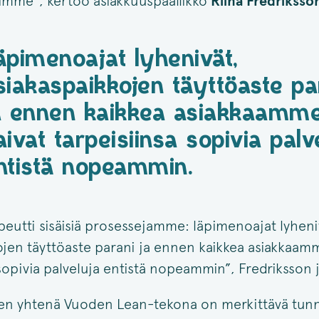
imme”, kertoo asiakkuuspäällikkö
Riina
Fredriksso
äpimenoajat lyhenivät,
siakaspaikkojen täyttöaste pa
a ennen kaikkea asiakkaamm
aivat tarpeisiinsa sopivia palv
ntistä nopeammin.
eutti sisäisiä prosessejamme: läpimenoajat lyheni
ojen täyttöaste parani ja ennen kaikkea asiakkaamm
 sopivia palveluja entistä nopeammin”, Fredriksson 
nen yhtenä Vuoden Lean-tekona on merkittävä tun