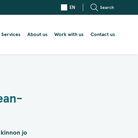
EN
Search
Services
About us
Work with us
Contact us
ean-
kinnon jo