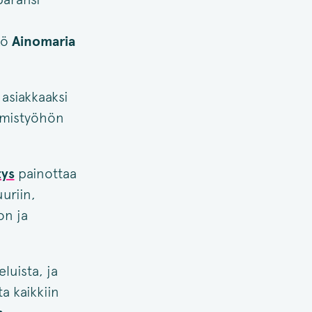
kö
Ainomaria
 asiakkaaksi
ämistyöhön
ys
painottaa
uuriin,
on ja
luista, ja
a kaikkiin