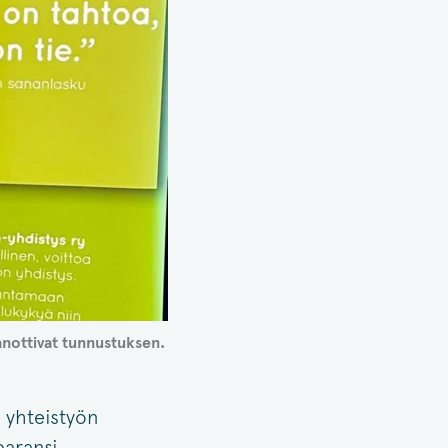
anottivat tunnustuksen.
 yhteistyön
paransi