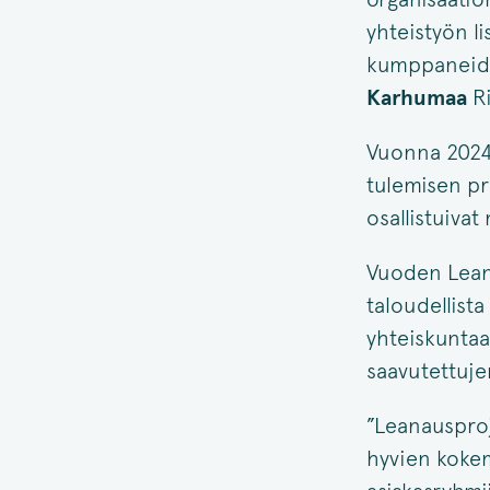
yhteistyön l
kumppaneide
Karhumaa
Ri
Vuonna 2024 R
tulemisen pr
osallistuiva
Vuoden Lean
taloudellista
yhteiskuntaa
saavutettuje
”Leanausproj
hyvien kokem