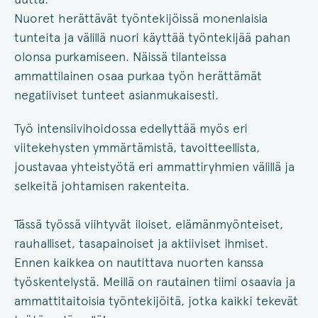
Nuoret herättävät työntekijöissä monenlaisia
tunteita ja välillä nuori käyttää työntekijää pahan
olonsa purkamiseen. Näissä tilanteissa
ammattilainen osaa purkaa työn herättämät
negatiiviset tunteet asianmukaisesti.
Työ intensiivihoidossa edellyttää myös eri
viitekehysten ymmärtämistä, tavoitteellista,
joustavaa yhteistyötä eri ammattiryhmien välillä ja
selkeitä johtamisen rakenteita.
Tässä työssä viihtyvät iloiset, elämänmyönteiset,
rauhalliset, tasapainoiset ja aktiiviset ihmiset.
Ennen kaikkea on nautittava nuorten kanssa
työskentelystä. Meillä on rautainen tiimi osaavia ja
ammattitaitoisia työntekijöitä, jotka kaikki tekevät