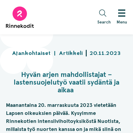
Skip
to
content
Search
Menu
Ajankohtaiset
|
Artikkeli
20.11.2023
Hyvän arjen mahdollistajat –
lastensuojelutyö vaatii sydäntä ja
aikaa
Maanantaina 20. marraskuuta 2023 vietetään
Lapsen oikeuksien päivää. Kysyimme
Rinnekotien intensiivihoitoyksiköstä Nuotista,
millaista työ nuorten kanssa on ja mikä siinä on