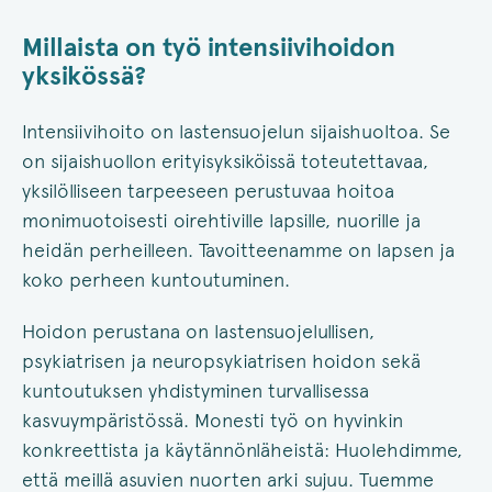
Millaista on työ intensiivihoidon
yksikössä?
Intensiivihoito on lastensuojelun sijaishuoltoa. Se
on sijaishuollon erityisyksiköissä toteutettavaa,
yksilölliseen tarpeeseen perustuvaa hoitoa
monimuotoisesti oirehtiville lapsille, nuorille ja
heidän perheilleen. Tavoitteenamme on lapsen ja
koko perheen kuntoutuminen.
Hoidon perustana on lastensuojelullisen,
psykiatrisen ja neuropsykiatrisen hoidon sekä
kuntoutuksen yhdistyminen turvallisessa
kasvuympäristössä. Monesti työ on hyvinkin
konkreettista ja käytännönläheistä: Huolehdimme,
että meillä asuvien nuorten arki sujuu. Tuemme