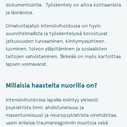
dokumentointia. Työskentely on aitoa kohtaamista
ja läsnäoloa.
Omahoitajatyö
intensiivihoidossa on hyvin
suunnitelmallista ja työskentelyssä korostuvat
jatkuvuuden turvaaminen, kiintymyssuhteen
luominen, toivon ylläpitäminen ja sosiaalisten
taitojen vahvistaminen. Tärkeää on myös kartoittaa
lapsen voimavarat.
Millaisia haasteita nuorilla on?
Intensiivihoidossa lapsilla esiintyy yleisesti
psykiatrista (mm. ahdistuneisuus ja
masentuneisuus) ja neuropsykiatrista oirehdintaa,
usein erilaisia traumareagoinnin muotoja sekä