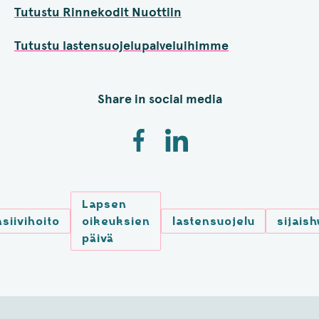
Tutustu Rinnekodit Nuottiin
Tutustu lastensuojelupalveluihimme
Share in social media
Lapsen
nsiivihoito
oikeuksien
lastensuojelu
sijaish
päivä