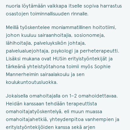
nuoria löytämään vaikkapa itselle sopiva harrastus
osastojen toiminnallisuuden rinnalle.
Meillä työskentelee moniammatillinen hoitotiimi,
johon kuuluu sairaanhoitajia, sosionomeja,
lähihoitajia, palveluyksikön johtaja,
palvelualuejohtaja, psykologi ja perheterapeutti.
Lisäksi mukana ovat HUSin erityistyöntekijät ja
tärkeänä yhteistyötahona toimii myös Sophie
Mannerheimin sairaalakoulu ja sen
koulukuntoutusluokka.
Jokaisella omahoitajalla on 1–2 omahoidettavaa.
Heidän kanssaan tehdään terapeuttista
omahoitajatyöskentelyä, eli muun muassa
omahoitajahetkiä, yhteydenpitoa vanhempien ja
erityistyöntekijöiden kanssa sekä arjen