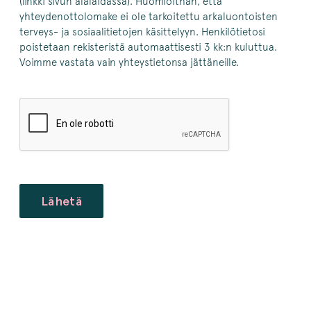
(linkki sivun alalaidassa). Huomioithan, että
yhteydenottolomake ei ole tarkoitettu arkaluontoisten
terveys- ja sosiaalitietojen käsittelyyn. Henkilötietosi
poistetaan rekisteristä automaattisesti 3 kk:n kuluttua.
Voimme vastata vain yhteystietonsa jättäneille.
CAPTCHA
Lähetä