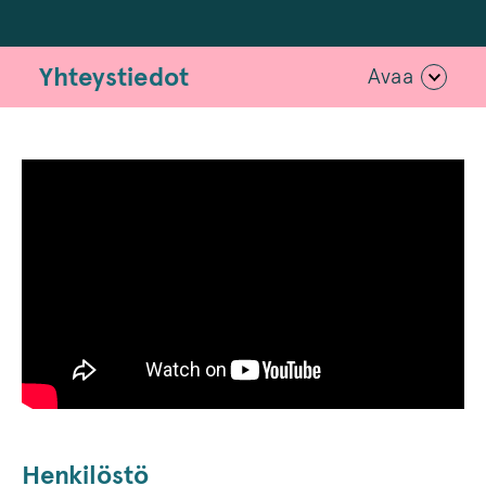
Yhteystiedot
Avaa
Henkilöstö