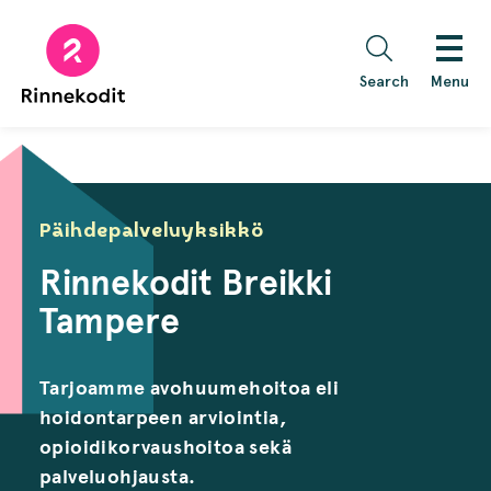
Skip
to
content
Search
Menu
Päihdepalveluyksikkö
Rinnekodit Breikki
Tampere
Tarjoamme avohuumehoitoa eli
hoidontarpeen arviointia,
opioidikorvaushoitoa sekä
palveluohjausta.