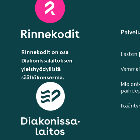
Palvel
Rinnekodit on osa
Lasten 
Diakonissalaitoksen
yleishyödyllistä
Vammais
säätiökonsernia.
Mielent
päihdep
Ikäänty