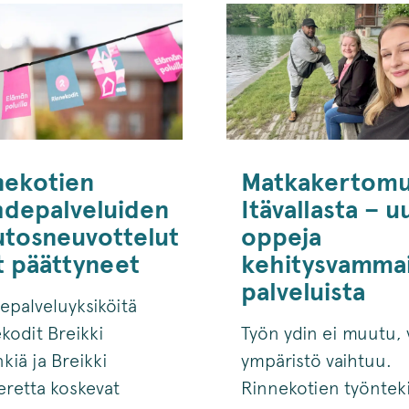
nekotien
Matkakertomu
hdepalveluiden
Itävallasta – u
tosneuvottelut
oppeja
t päättyneet
kehitysvamma
palveluista
epalveluyksiköitä
kodit Breikki
Työn ydin ei muutu, 
nkiä ja Breikki
ympäristö vaihtuu.
retta koskevat
Rinnekotien työnteki