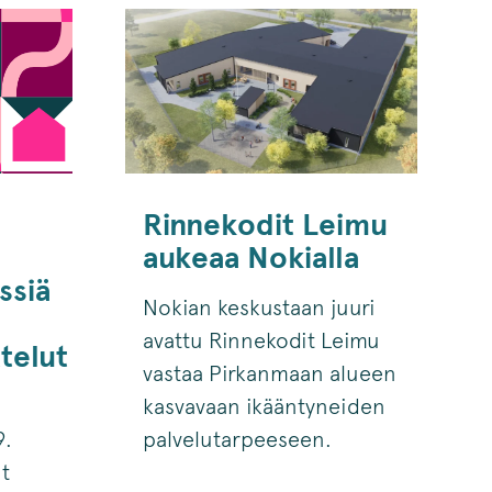
Rinnekodit Leimu
aukeaa Nokialla
ssiä
Nokian keskustaan juuri
avattu Rinnekodit Leimu
telut
vastaa Pirkanmaan alueen
kasvavaan ikääntyneiden
9.
palvelutarpeeseen.
t