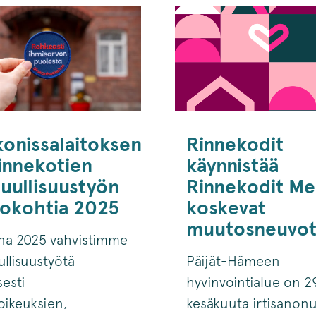
konissalaitoksen
Rinnekodit
Rinnekotien
käynnistää
tuullisuustyön
Rinnekodit Me
okohtia 2025
koskevat
muutosneuvot
na 2025 vahvistimme
ullisuustyötä
Päijät-Hämeen
sesti
hyvinvointialue on 2
oikeuksien,
kesäkuuta irtisanonu