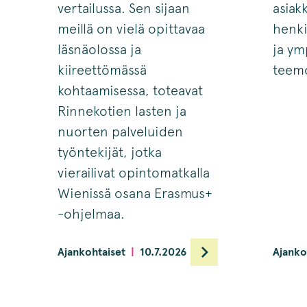
vertailussa. Sen sijaan
asiak
meillä on vielä opittavaa
henki
läsnäolossa ja
ja ym
kiireettömässä
teemo
kohtaamisessa, toteavat
Rinnekotien lasten ja
nuorten palveluiden
työntekijät, jotka
vierailivat opintomatkalla
Wienissä osana Erasmus+
-ohjelmaa.
Ajankohtaiset
10.7.2026
Ajanko