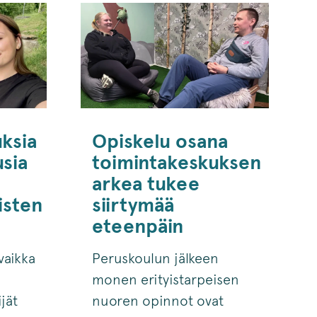
ksia
Opiskelu osana
usia
toimintakeskuksen
arkea tukee
isten
siirtymää
eteenpäin
vaikka
Peruskoulun jälkeen
monen erityistarpeisen
jät
nuoren opinnot ovat