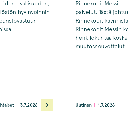
kaiden osallisuuden,
Rinnekodit Messin
löstön hyvinvoinnin
palvelut. Tästä joht
päristövastuun
Rinnekodit käynnist
issa.
Rinnekodit Messin k
henkilökuntaa koske
muutosneuvottelut.
htaiset
3.7.2026
Uutinen
1.7.2026