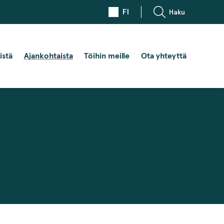
FI
Haku
istä
Ajankohtaista
Töihin meille
Ota yhteyttä