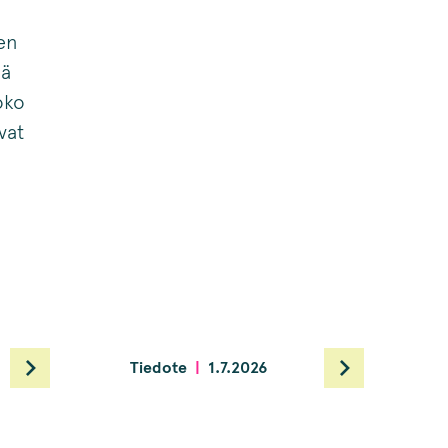
uen
ää
oko
vat
Tiedote
1.7.2026