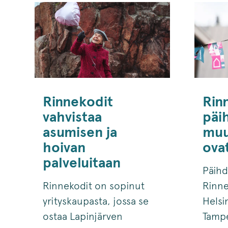
Rinnekodit
Rin
vahvistaa
päi
asumisen ja
muu
hoivan
ova
palveluitaan
Päihd
Rinnekodit on sopinut
Rinne
yrityskaupasta, jossa se
Helsi
ostaa Lapinjärven
Tampe