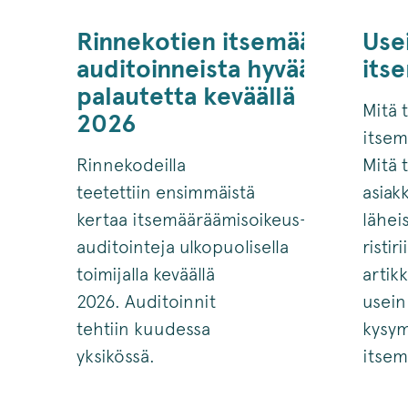
Rinnekotien itsemääräämiso
Use
auditoinneista hyvää
its
palautetta keväällä
Mitä 
2026
itsem
Rinnekodeilla
Mitä 
teetettiin ensimmäistä
asiak
kertaa itsemääräämisoikeus-
lähei
auditointeja ulkopuolisella
ristir
toimijalla keväällä
artik
2026. Auditoinnit
usein
tehtiin kuudessa
kysym
yksikössä.
itsem