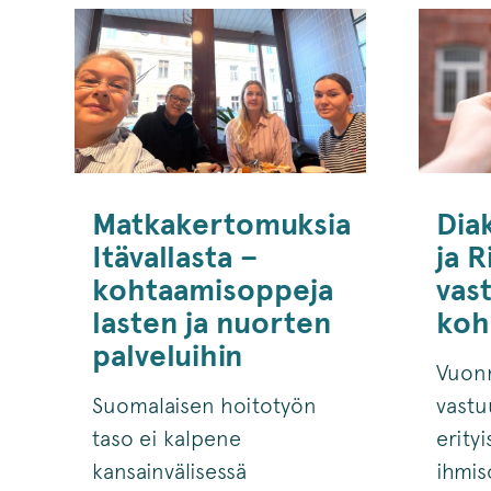
Matkakertomuksia
Dia
Itävallasta –
ja 
kohtaamisoppeja
vas
lasten ja nuorten
koh
palveluihin
Vuon
Suomalaisen hoitotyön
vastu
taso ei kalpene
erityi
kansainvälisessä
ihmis