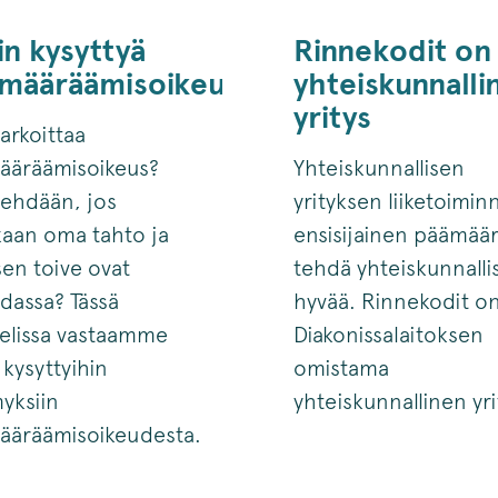
ikeus-
in kysyttyä
Rinnekodit on
emääräämisoikeudesta
yhteiskunnalli
yritys
tarkoittaa
ääräämisoikeus?
Yhteiskunnallisen
tehdään, jos
yrityksen liiketoimin
kaan oma tahto ja
ensisijainen päämää
sen toive ovat
tehdä yhteiskunnalli
iidassa? Tässä
hyvää. Rinnekodit o
kelissa vastaamme
Diakonissalaitoksen
 kysyttyihin
omistama
yksiin
yhteiskunnallinen yri
ääräämisoikeudesta.