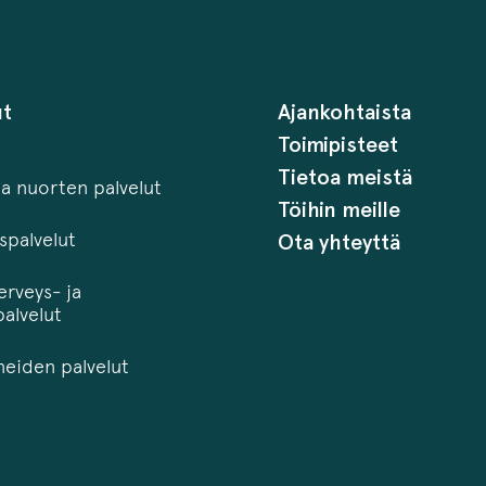
ut
Ajankohtaista
Toimipisteet
Tietoa meistä
ja nuorten palvelut
Töihin meille
palvelut
Ota yhteyttä
erveys- ja
alvelut
neiden palvelut