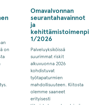
Omavalvonnan
nen
seurantahavainnot
ja
kehittämistoimenpiteet
1/2026
nan
rä on
Palveluyksiköissä
sta
suurimmat riskit
n
alkuvuonna 2026
kohdistuvat
työtapaturmien
tys.
mahdollisuuteen. Kiitosta
olemme saaneet
erityisesti