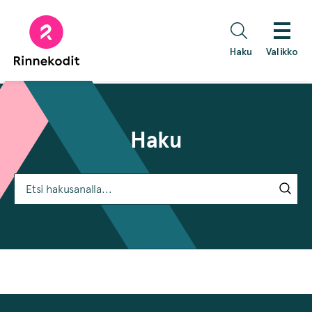
Hyppää
sisältöön
Haku
Valikko
Haku