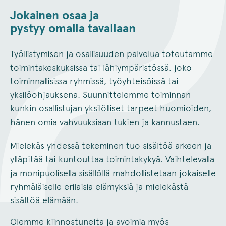
Jokainen osaa ja
pystyy omalla tavallaan
Työllistymisen ja osallisuuden palvelua toteutamme
toimintakeskuksissa tai lähiympäristössä, joko
toiminnallisissa ryhmissä, työyhteisöissä tai
yksilöohjauksena. Suunnittelemme toiminnan
kunkin osallistujan yksilölliset tarpeet huomioiden,
hänen omia vahvuuksiaan tukien ja kannustaen.
Mielekäs yhdessä tekeminen tuo sisältöä arkeen ja
ylläpitää tai kuntouttaa toimintakykyä. Vaihtelevalla
ja monipuolisella sisällöllä mahdollistetaan jokaiselle
ryhmäläiselle erilaisia elämyksiä ja mielekästä
sisältöä elämään.
Olemme kiinnostuneita ja avoimia myös