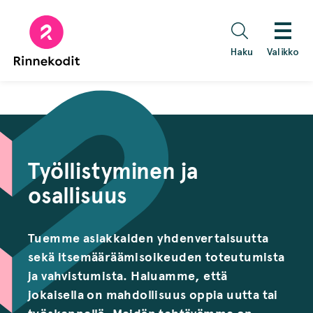
Hyppää
sisältöön
Haku
Valikko
Työllistyminen ja
osallisuus
Tuemme asiakkaiden yhdenvertaisuutta
sekä itsemääräämisoikeuden toteutumista
ja vahvistumista. Haluamme, että
jokaisella on mahdollisuus oppia uutta tai