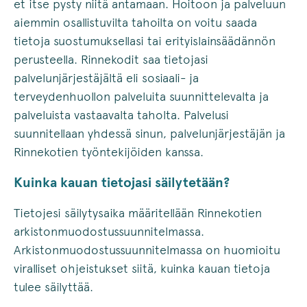
et itse pysty niitä antamaan. Hoitoon ja palveluun
aiemmin osallistuvilta tahoilta on voitu saada
tietoja suostumuksellasi tai erityislainsäädännön
perusteella. Rinnekodit saa tietojasi
palvelunjärjestäjältä eli sosiaali- ja
terveydenhuollon palveluita suunnittelevalta ja
palveluista vastaavalta taholta. Palvelusi
suunnitellaan yhdessä sinun, palvelunjärjestäjän ja
Rinnekotien työntekijöiden kanssa.
Kuinka kauan tietojasi säilytetään?
Tietojesi säilytysaika määritellään Rinnekotien
arkistonmuodostussuunnitelmassa.
Arkistonmuodostussuunnitelmassa on huomioitu
viralliset ohjeistukset siitä, kuinka kauan tietoja
tulee säilyttää.