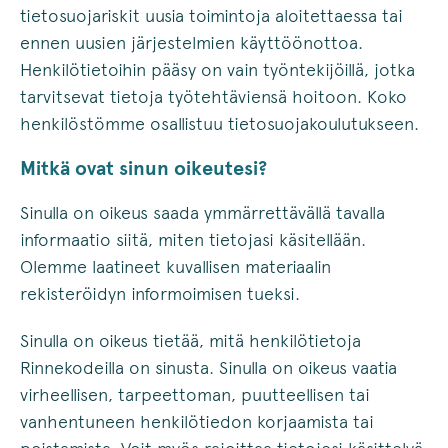
tietosuojariskit uusia toimintoja aloitettaessa tai
ennen uusien järjestelmien käyttöönottoa.
Henkilötietoihin pääsy on vain työntekijöillä, jotka
tarvitsevat tietoja työtehtäviensä hoitoon. Koko
henkilöstömme osallistuu tietosuojakoulutukseen.
Mitkä ovat s
inun oikeutesi?
Sinulla on oikeus saada ymmärrettävällä tavalla
informaatio siitä, miten tietojasi käsitellään.
Olemme laatineet kuvallisen materiaalin
rekisteröidyn informoimisen tueksi.
Sinulla on oikeus tietää, mitä henkilötietoja
Rinnekodeilla on sinusta. Sinulla on oikeus vaatia
virheellisen, tarpeettoman, puutteellisen tai
vanhentuneen henkilötiedon korjaamista tai