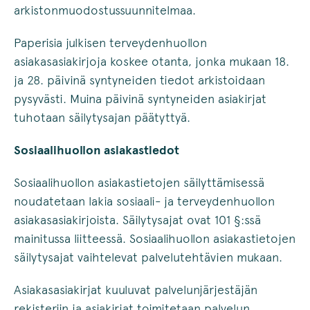
arkistonmuodostussuunnitelmaa.
Paperisia julkisen terveydenhuollon
asiakasasiakirjoja koskee otanta, jonka mukaan 18.
ja 28. päivinä syntyneiden tiedot arkistoidaan
pysyvästi. Muina päivinä syntyneiden asiakirjat
tuhotaan säilytysajan päätyttyä.
Sosiaalihuollon asiakastiedot
Sosiaalihuollon asiakastietojen säilyttämisessä
noudatetaan lakia sosiaali- ja terveydenhuollon
asiakasasiakirjoista. Säilytysajat ovat 101 §:ssä
mainitussa liitteessä. Sosiaalihuollon asiakastietojen
säilytysajat vaihtelevat palvelutehtävien mukaan.
Asiakasasiakirjat kuuluvat palvelunjärjestäjän
rekisteriin ja asiakirjat toimitetaan palvelun