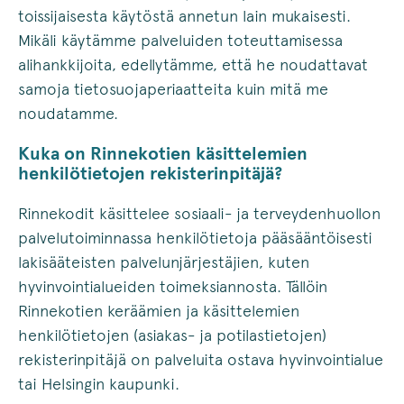
toissijaisesta käytöstä annetun lain mukaisesti.
Mikäli käytämme palveluiden toteuttamisessa
alihankkijoita, edellytämme, että he noudattavat
samoja tietosuojaperiaatteita kuin mitä me
noudatamme.
K
uka on Rinnekotien käsittelemien
henkilötietojen rekisterinpitäjä?
Rinnekodit käsittelee sosiaali- ja terveydenhuollon
palvelutoiminnassa henkilötietoja pääsääntöisesti
lakisääteisten palvelunjärjestäjien, kuten
hyvinvointialueiden toimeksiannosta. Tällöin
Rinnekotien keräämien ja käsittelemien
henkilötietojen (asiakas- ja potilastietojen)
rekisterinpitäjä on palveluita ostava hyvinvointialue
tai Helsingin kaupunki.