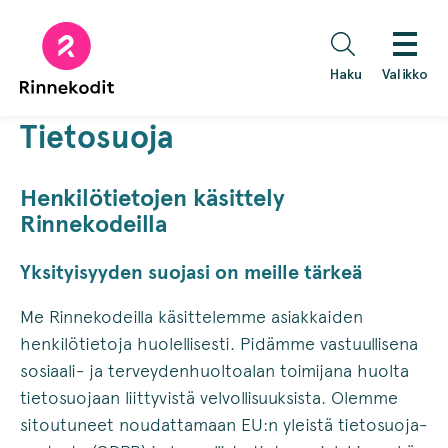
Hyppää
sisältöön
Haku
Valikko
Tietosuoja
Henkilötietojen käsittely
Rinnekodeilla
Yksityisyyden suojasi on meille tärkeä
Me Rinnekodeilla käsittelemme asiakkaiden
henkilötietoja huolellisesti. Pidämme vastuullisena
sosiaali- ja terveydenhuoltoalan toimijana huolta
tietosuojaan liittyvistä velvollisuuksista. Olemme
sitoutuneet noudattamaan EU:n yleistä tietosuoja-