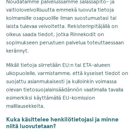
Noudatamme palveluissamme salassapito- ja
vaitiolovelvollisuutta emmekä luovuta tietoja
kolmansille osapuolille ilman suostumustasi tai
laista tulevaa velvoitetta. Rekisterinpitäjällä on
oikeus saada tiedot, jotka Rinnekodit on
sopimukseen perustuen palvelua toteuttaessaan
kerännyt.
Mikäli tietoja siirretään EU:n tai ETA-alueen
ulkopuolelle, varmistamme, että kyseiset tiedot on
suojattu asianmukaisesti ja kulloinkin voimassa
olevan tietosuojalainsäädännön vaatimalla tavalla
esimerkiksi käyttämällä EU-komission
mallilausekkeita.
Kuka käsittelee henkilötietojasi ja minne
niitä luovutetaan?