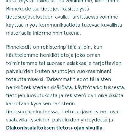
käsittelystä. Tullessasi palveluihimme, kerromme
Rinnekodeissa tietojesi käsittelystä
tietosuojaselosteen avulla. Tarvittaessa voimme
käyttää myös kommunikaatiota tukevaa kuvallista
materiaalia informoinnin tukena.
Rinnekodit on rekisterinpitäjä silloin, kun
käsittelemme henkilötietoja joko oman
toimintamme tai suoraan asiakkaalle tarjottavien
palveluiden (kuten asuntojen vuokraaminen)
toteuttamiseksi. Tarkemmat tiedot tällaisten
henkilörekisterien sisällöstä, käyttötarkoituksesta,
tietojen luovutuksista ja rekisteröidyn oikeuksista
kerrotaan kyseisen rekisterin
tietosuojaselosteessa. Tietosuojaselosteet ovat
saatavilla kyseisten palveluiden yhteydessä ja
Diakonissalaitoksen tietosuojan sivuilla
.