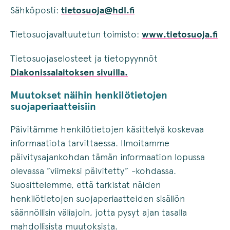
Sähköposti:
tietosuoja@hdl.fi
Tietosuojavaltuutetun toimisto:
www.tietosuoja.fi
Tietosuojaselosteet ja tietopyynnöt
Diakonissalaitoksen sivuilla.
Muutokset näihin henkilötietojen
suojaperiaatteisiin
Päivitämme henkilötietojen käsittelyä koskevaa
informaatiota tarvittaessa. Ilmoitamme
päivitysajankohdan tämän informaation lopussa
olevassa ”viimeksi päivitetty” -kohdassa.
Suosittelemme, että tarkistat näiden
henkilötietojen suojaperiaatteiden sisällön
säännöllisin väliajoin, jotta pysyt ajan tasalla
mahdollisista muutoksista.