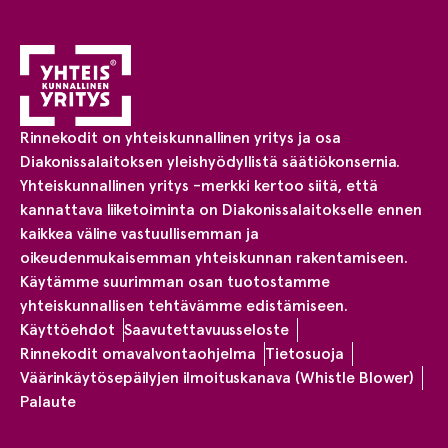
Rinnekodit on yhteiskunnallinen yritys ja osa
Diakonissalaitoksen yleishyödyllistä säätiökonsernia.
Yhteiskunnallinen yritys -merkki kertoo siitä, että
kannattava liiketoiminta on Diakonissalaitokselle ennen
kaikkea väline vastuullisemman ja
oikeudenmukaisemman yhteiskunnan rakentamiseen.
Käytämme suurimman osan tuotostamme
yhteiskunnallisen tehtävämme edistämiseen.
Käyttöehdot
Saavutettavuusseloste
Rinnekodit omavalvontaohjelma
Tietosuoja
Väärinkäytösepäilyjen ilmoituskanava (Whistle Blower)
Palaute