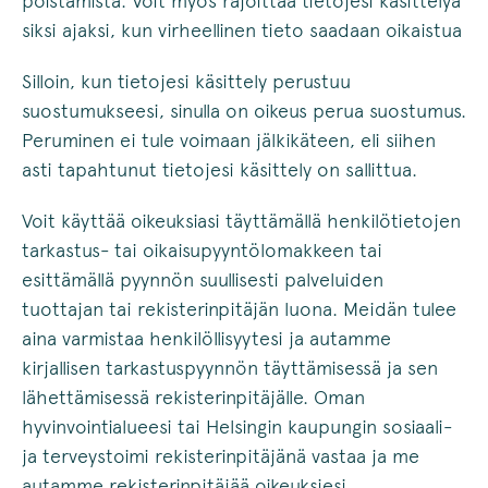
poistamista. Voit myös rajoittaa tietojesi käsittelyä
siksi ajaksi, kun virheellinen tieto saadaan oikaistua
Silloin, kun tietojesi käsittely perustuu
suostumukseesi, sinulla on oikeus perua suostumus.
Peruminen ei tule voimaan jälkikäteen, eli siihen
asti tapahtunut tietojesi käsittely on sallittua.
Voit käyttää oikeuksiasi täyttämällä henkilötietojen
tarkastus- tai oikaisupyyntölomakkeen tai
esittämällä pyynnön suullisesti palveluiden
tuottajan tai rekisterinpitäjän luona. Meidän tulee
aina varmistaa henkilöllisyytesi ja autamme
kirjallisen tarkastuspyynnön täyttämisessä ja sen
lähettämisessä rekisterinpitäjälle. Oman
hyvinvointialueesi tai Helsingin kaupungin sosiaali-
ja terveystoimi rekisterinpitäjänä vastaa ja me
autamme rekisterinpitäjää oikeuksiesi