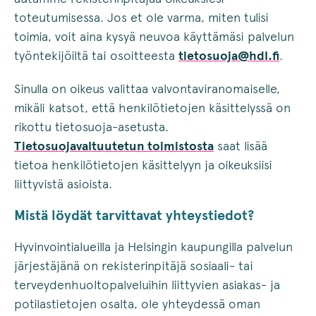
toteutumisessa. Jos et ole varma, miten tulisi
toimia, voit aina kysyä neuvoa käyttämäsi palvelun
työntekijöiltä tai osoitteesta
tietosuoja@hdl.fi
.
Sinulla on oikeus valittaa valvontaviranomaiselle,
mikäli katsot, että henkilötietojen käsittelyssä on
rikottu tietosuoja-asetusta.
Tietosuojavaltuutetun toimistosta
saat lisää
tietoa henkilötietojen käsittelyyn ja oikeuksiisi
liittyvistä asioista.
Mistä löydät tarvittavat yhteystiedot?
Hyvinvointialueilla ja Helsingin kaupungilla palvelun
järjestäjänä on rekisterinpitäjä sosiaali- tai
terveydenhuoltopalveluihin liittyvien asiakas- ja
potilastietojen osalta, ole yhteydessä oman