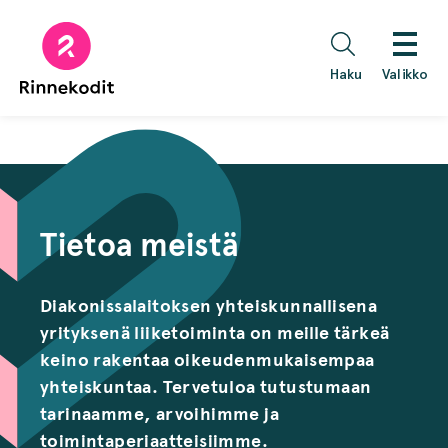
Hyppää
sisältöön
Haku
Valikko
Tietoa meistä
Diakonissalaitoksen yhteiskunnallisena
yrityksenä liiketoiminta on meille tärkeä
keino rakentaa oikeudenmukaisempaa
yhteiskuntaa. Tervetuloa tutustumaan
tarinaamme, arvoihimme ja
toimintaperiaatteisiimme.