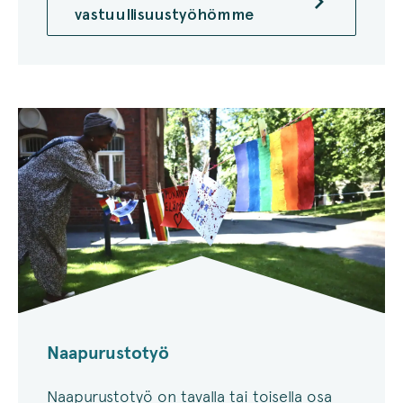
vastuullisuustyöhömme
Naapurustotyö
Naapurustotyö on tavalla tai toisella osa