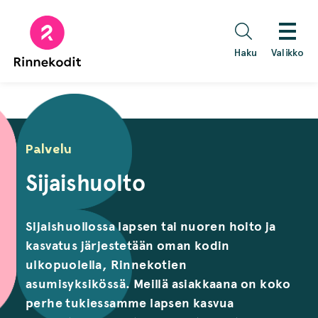
Hyppää
sisältöön
Haku
Valikko
Palvelu
Sijaishuolto
Sijaishuollossa lapsen tai nuoren hoito ja
kasvatus järjestetään oman kodin
ulkopuolella, Rinnekotien
asumisyksikössä. Meillä asiakkaana on koko
perhe tukiessamme lapsen kasvua