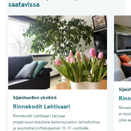
saatavissa
Sijai
Sijaishuollon yksikkö
Rinn
Rinnekodit Lehtisaari
Rinnek
erityis
Rinnekodit Lehtisaari tarjoaa
joka a
ympärivuorokautista lastensuojelun laitoshoitoa
ja asumisharjoittelupaikan 12-17-vuotiaille