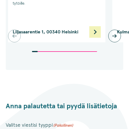
tytöille.
Liljasaarentie 1, 00340 Helsinki
Kulma
Anna palautetta tai pyydä lisätietoja
Valitse viestisi tyyppi
(Pakollinen)