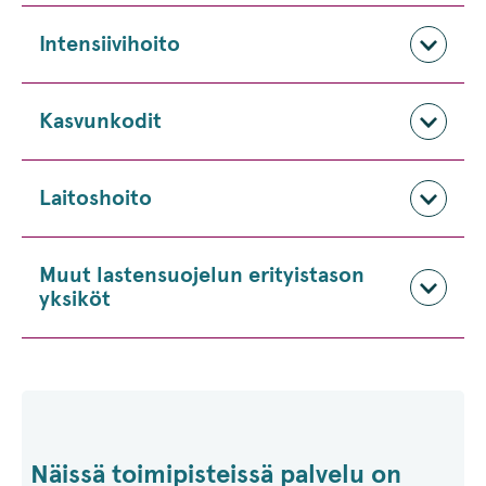
Intensiivihoito
Kasvunkodit
Laitoshoito
Muut lastensuojelun erityistason
yksiköt
Näissä toimipisteissä palvelu on