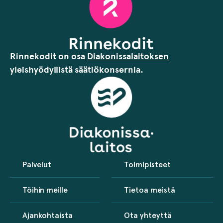
Rinnekodit on osa
Diakonissalaitoksen
yleishyödyllistä säätiökonsernia.
Palvelut
Toimipisteet
Töihin meille
Tietoa meistä
Ajankohtaista
Ota yhteyttä