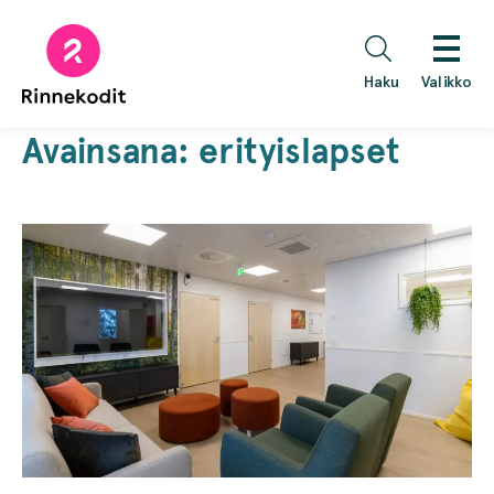
Hyppää
sisältöön
Haku
Valikko
Avainsana:
erityislapset