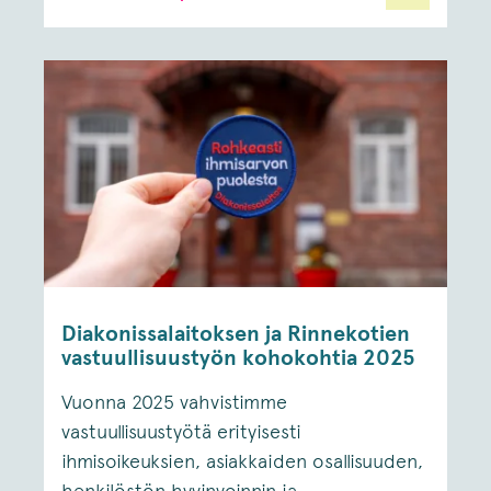
Diakonissalaitoksen ja Rinnekotien
vastuullisuustyön kohokohtia 2025
Vuonna 2025 vahvistimme
vastuullisuustyötä erityisesti
ihmisoikeuksien, asiakkaiden osallisuuden,
henkilöstön hyvinvoinnin ja