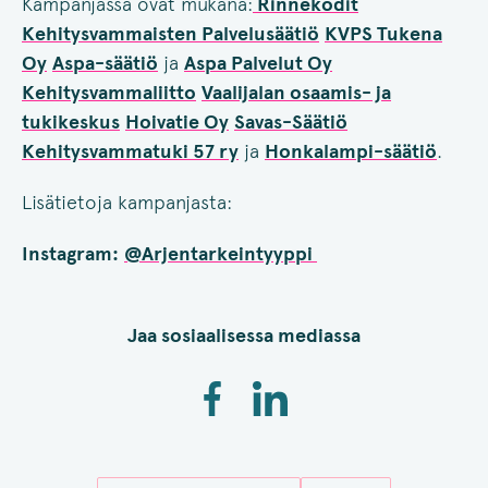
Kampanjassa ovat mukana:
Rinnekodit
Kehitysvammaisten Palvelusäätiö
KVPS Tukena
Oy
Aspa-säätiö
ja
Aspa Palvelut Oy
Kehitysvammaliitto
Vaalijalan osaamis- ja
tukikeskus
Hoivatie Oy
Savas-Säätiö
Kehitysvammatuki 57 ry
ja
Honkalampi-säätiö
.
Lisätietoja kampanjasta:
Instagram:
@Arjentarkeintyyppi
Jaa sosiaalisessa mediassa