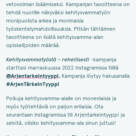
vetovoiman lisäämiseksi. Kampanjan tavoitteena on
tehdä nuorille näkyväksi kehitysvammatyön
monipuolista arkea ja moninaisia
työskentelymahdollisuuksia. Pitkän tähtäimen
tavoitteena on lisätä kehitysvamma-alan
opiskelijoiden määrää.
Kehitysvammatyöstä – rehellisesti
-kampanja
starttasi marraskuussa 2022 Instagramissa tilillä
@Arjentarkeintyyppi
.
Kampanja löytyy hakusanalla
#ArjenTärkeinTyyppi
Polkuja kehitysvamma-alalle on monenlaisia ja
myös työtehtäviä on paljon erilaisia. Ota
seurantaan Instagramissa tili Arjentarkeintyyppi ja
selvitä, olisiko kehitysvamma-ala sinun juttusi!