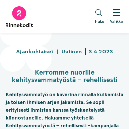
Hyppää
sisältöön
Haku
Valikko
Ajankohtaiset
|
Uutinen
3.4.2023
Kerromme nuorille
kehitysvammatyöstä – rehellisesti
Kehitysvammatyö on kaverina rinnalla kulkemista
ja toisen ihmisen arjen jakamista. Se sopii
erityisesti ihmisten kanssa työskentelystä
kiinnostuneille. Haluamme yhteisellä
Kehitysvammatyöstä – rehellisesti -kampanjalla