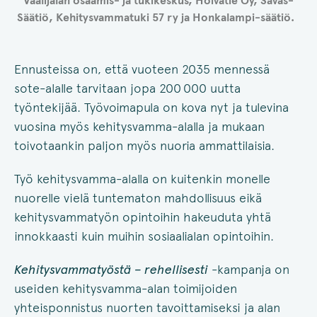
Vaalijalan osaamis- ja tukikeskus, Hoivatie Oy, Savas-
Säätiö, Kehitysvammatuki 57 ry ja Honkalampi-säätiö.
Ennusteissa on, että vuoteen 2035 mennessä
sote-alalle tarvitaan jopa 200 000 uutta
työntekijää. Työvoimapula on kova nyt ja tulevina
vuosina myös kehitysvamma-alalla ja mukaan
toivotaankin paljon myös nuoria ammattilaisia.
Työ kehitysvamma-alalla on kuitenkin monelle
nuorelle vielä tuntematon mahdollisuus eikä
kehitysvammatyön opintoihin hakeuduta yhtä
innokkaasti kuin muihin sosiaalialan opintoihin.
Kehitysvammatyöstä – rehellisesti
-kampanja on
useiden kehitysvamma-alan toimijoiden
yhteisponnistus nuorten tavoittamiseksi ja alan