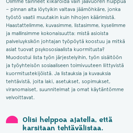
Olimme tainneet kiikaroida vain jäävuoren huippua
– pinnan alta löytyikin valtava jäämöhkäre, jonka
työstö vaatii muutakin kuin hihojen käärimistä.
Haastattelimme, kuvasimme, listasimme, kyselimme
ja mallinsimme kokonaisuutta: mistä asioista
palveluyksikön johtajan työpöytä koostuu ja mitkä
asiat tuovat psykososiaalista kuormitusta?
Muodostui lista työn järjestelyihin, työn sisältöön
ja työyhteisön sosiaaliseen toimivuuteen liittyvistä
kuormitustekijöistä. Ja listauksia ja kuvauksia
tehtävistä, joita laki, asetukset, sopimukset,
viranomaiset, suunnitelmat ja omat käytäntömme
velvoittavat.
Olisi helppoa ajatella, että
karsitaan tehtävälistaa.