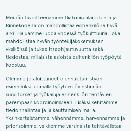
Meidän tavoitteenamme Diakonissalaitoksella ja
Rinnekodeilla on mahdollistaa esihenkilöille hyvä
arki. Haluamme luoda yhdessä työkulttuuria, joka
mahdollistaa hyvän työntekijäkokemuksen
yksiköissä ja tukee itseohjautuvuutta sekä
tiedostaa, millaisista asioista esihenkilön työpöytä
koostuu.
Olemme jo aloittaneet olennaistamistyön
esimerkiksi luomalla työyhteisöviestinnän
suositukset ja työkaluja esihenkilön tehtävien
parempaan koordinoimiseen. Lisäksi kehitämme
tiedonhallintaa ja jalkauttamisen mallia.
Yksinkertaistamme, vähennämme, harvennamme ja
priorisoimme, vaikkemme varsinaista tehtävälistaa