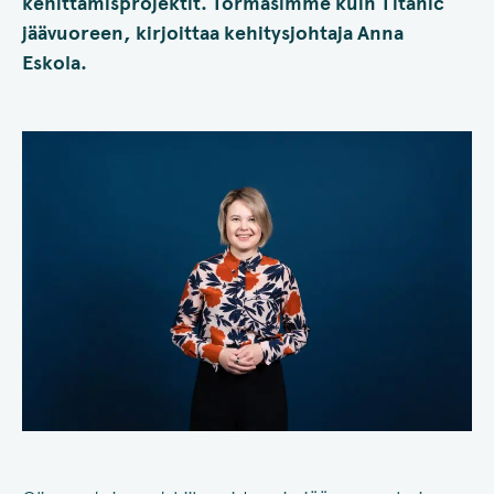
kehittämisprojektit. Törmäsimme kuin Titanic
jäävuoreen, kirjoittaa kehitysjohtaja Anna
Eskola.