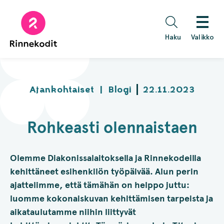
Hyppää
sisältöön
Haku
Valikko
Ajankohtaiset
|
Blogi
22.11.2023
Rohkeasti olennaistaen
Olemme Diakonissalaitoksella ja Rinnekodeilla
kehittäneet esihenkilön työpäivää. Alun perin
ajattelimme, että tämähän on helppo juttu:
luomme kokonaiskuvan kehittämisen tarpeista ja
aikataulutamme niihin liittyvät