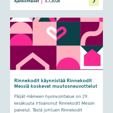
Ajankohtaiset
3.7.2026
Rinnekodit käynnistää Rinnekodit
Messiä koskevat muutosneuvottelut
Päijät-Hämeen hyvinvointialue on 29.
kesäkuuta irtisanonut Rinnekodit Messin
palvelut. Tästä johtuen Rinnekodit