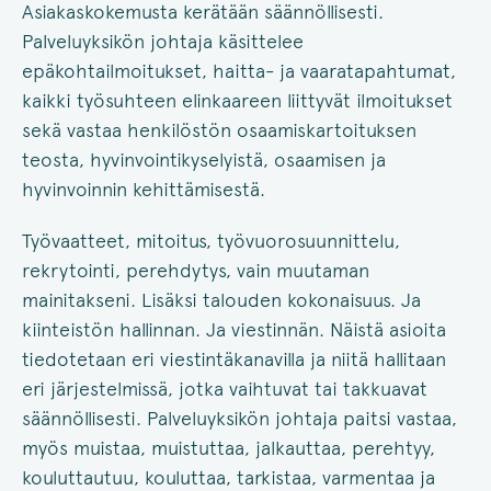
Asiakaskokemusta kerätään säännöllisesti.
Palveluyksikön johtaja käsittelee
epäkohtailmoitukset, haitta- ja vaaratapahtumat,
kaikki työsuhteen elinkaareen liittyvät ilmoitukset
sekä vastaa henkilöstön osaamiskartoituksen
teosta, hyvinvointikyselyistä, osaamisen ja
hyvinvoinnin kehittämisestä.
Työvaatteet, mitoitus, työvuorosuunnittelu,
rekrytointi, perehdytys, vain muutaman
mainitakseni. Lisäksi talouden kokonaisuus. Ja
kiinteistön hallinnan. Ja viestinnän. Näistä asioita
tiedotetaan eri viestintäkanavilla ja niitä hallitaan
eri järjestelmissä, jotka vaihtuvat tai takkuavat
säännöllisesti. Palveluyksikön johtaja paitsi vastaa,
myös muistaa, muistuttaa, jalkauttaa, perehtyy,
kouluttautuu, kouluttaa, tarkistaa, varmentaa ja