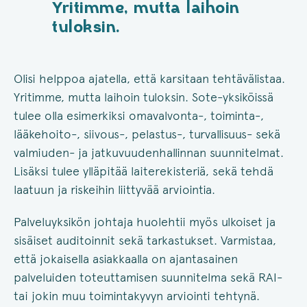
Yritimme, mutta laihoin
tuloksin.
Olisi helppoa ajatella, että karsitaan tehtävälistaa.
Yritimme, mutta laihoin tuloksin. Sote-yksiköissä
tulee olla esimerkiksi omavalvonta-, toiminta-,
lääkehoito-, siivous-, pelastus-, turvallisuus- sekä
valmiuden- ja jatkuvuudenhallinnan suunnitelmat.
Lisäksi tulee ylläpitää laiterekisteriä, sekä tehdä
laatuun ja riskeihin liittyvää arviointia.
Palveluyksikön johtaja huolehtii myös ulkoiset ja
sisäiset auditoinnit sekä tarkastukset. Varmistaa,
että jokaisella asiakkaalla on ajantasainen
palveluiden toteuttamisen suunnitelma sekä RAI-
tai jokin muu toimintakyvyn arviointi tehtynä.