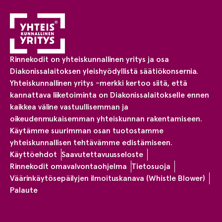
Rinnekodit on yhteiskunnallinen yritys ja osa
Diakonissalaitoksen yleishyödyllistä säätiökonsernia.
Yhteiskunnallinen yritys -merkki kertoo siitä, että
kannattava liiketoiminta on Diakonissalaitokselle ennen
kaikkea väline vastuullisemman ja
oikeudenmukaisemman yhteiskunnan rakentamiseen.
Käytämme suurimman osan tuotostamme
yhteiskunnallisen tehtävämme edistämiseen.
Käyttöehdot
Saavutettavuusseloste
Rinnekodit omavalvontaohjelma
Tietosuoja
Väärinkäytösepäilyjen ilmoituskanava (Whistle Blower)
Palaute