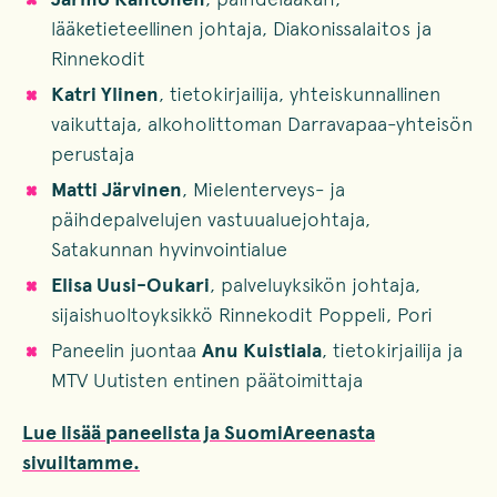
lääketieteellinen johtaja, Diakonissalaitos ja
Rinnekodit
Katri Ylinen
, tietokirjailija, yhteiskunnallinen
vaikuttaja, alkoholittoman Darravapaa-yhteisön
perustaja
Matti Järvinen
, Mielenterveys- ja
päihdepalvelujen vastuualuejohtaja,
Satakunnan hyvinvointialue
Elisa Uusi-Oukari
, palveluyksikön johtaja,
sijaishuoltoyksikkö Rinnekodit Poppeli, Pori
Paneelin juontaa
Anu Kuistiala
, tietokirjailija ja
MTV Uutisten entinen päätoimittaja
Lue lisää paneelista ja SuomiAreenasta
sivuiltamme.