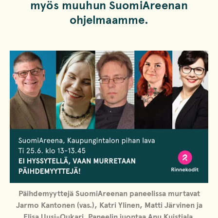
myös muuhun SuomiAreenan
ohjelmaamme.
Päihdemyyttejä
SuomiAreenan paneelissa murtavat
Jarmo Kantonen (vas.), Katri Ylinen, Matti Järvinen ja
Elisa Uusi-Oukari. Paneelin juontaa Anu Kuistiala.