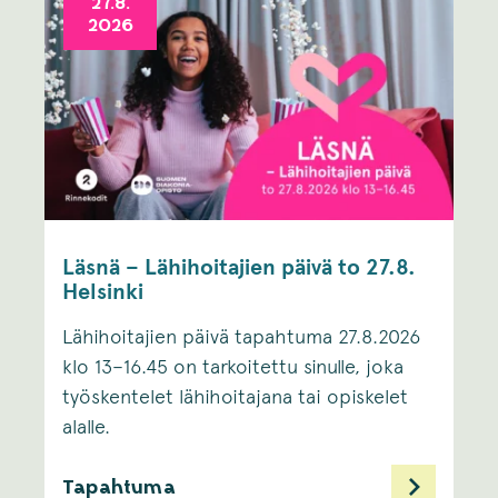
27.8.
2026
Läsnä – Lähihoitajien päivä to 27.8.
Helsinki
Lähihoitajien päivä tapahtuma 27.8.2026
klo 13–16.45 on tarkoitettu sinulle, joka
työskentelet lähihoitajana tai opiskelet
alalle. ​
Tapahtuma