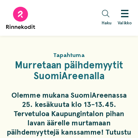
Hyppää
sisältöön
Haku
Valikko
Tapahtuma
Murretaan päihdemyytit
SuomiAreenalla
Olemme mukana SuomiAreenassa
25. kesäkuuta klo 13-13.45.
Tervetuloa Kaupungintalon pihan
lavan äärelle murtamaan
päihdemyyttejä kanssamme! Tutustu