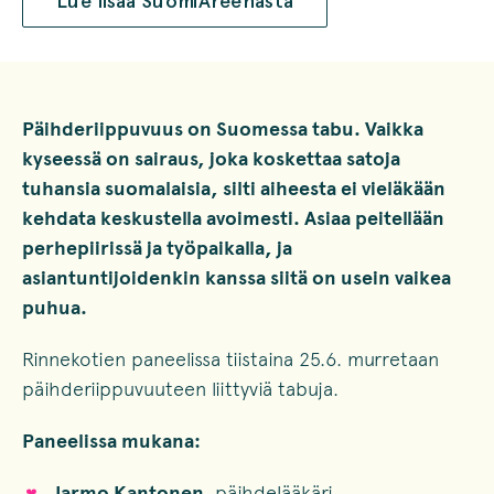
Lue lisää SuomiAreenasta
Päihderiippuvuus on Suomessa tabu. Vaikka
kyseessä on sairaus, joka koskettaa satoja
tuhansia suomalaisia, silti aiheesta ei vieläkään
kehdata keskustella avoimesti. Asiaa peitellään
perhepiirissä ja työpaikalla, ja
asiantuntijoidenkin kanssa siitä on usein vaikea
puhua.
Rinnekotien paneelissa tiistaina 25.6. murretaan
päihderiippuvuuteen liittyviä tabuja.
Paneelissa mukana:
Jarmo Kantonen
, päihdelääkäri,