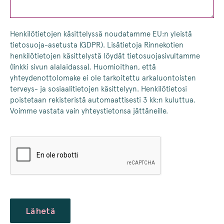
Henkilötietojen käsittelyssä noudatamme EU:n yleistä
tietosuoja-asetusta (GDPR). Lisätietoja Rinnekotien
henkilötietojen käsittelystä löydät tietosuojasivultamme
(linkki sivun alalaidassa). Huomioithan, että
yhteydenottolomake ei ole tarkoitettu arkaluontoisten
terveys- ja sosiaalitietojen käsittelyyn. Henkilötietosi
poistetaan rekisteristä automaattisesti 3 kk:n kuluttua.
Voimme vastata vain yhteystietonsa jättäneille.
CAPTCHA
Lähetä