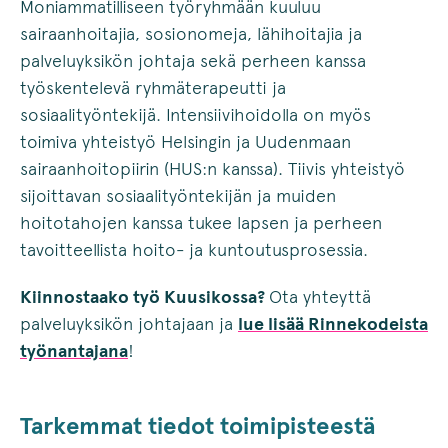
Moniammatilliseen työryhmään kuuluu
sairaanhoitajia, sosionomeja, lähihoitajia ja
palveluyksikön johtaja sekä perheen kanssa
työskentelevä ryhmäterapeutti ja
sosiaalityöntekijä. Intensiivihoidolla on myös
toimiva yhteistyö Helsingin ja Uudenmaan
sairaanhoitopiirin (HUS:n kanssa). Tiivis yhteistyö
sijoittavan sosiaalityöntekijän ja muiden
hoitotahojen kanssa tukee lapsen ja perheen
tavoitteellista hoito- ja kuntoutusprosessia.
Kiinnostaako työ Kuusikossa?
Ota yhteyttä
palveluyksikön johtajaan ja
lue lisää Rinnekodeista
työnantajana
!
Tarkemmat tiedot toimipisteestä