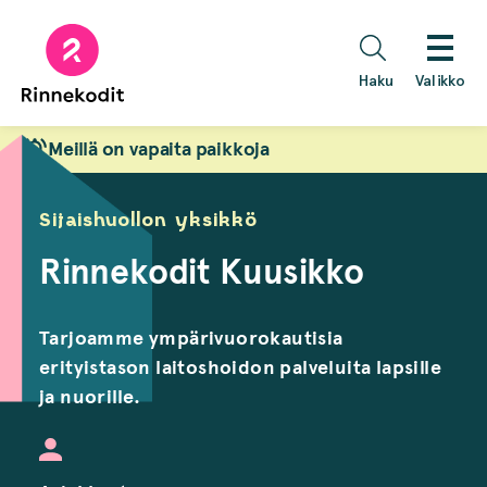
Hyppää
sisältöön
Haku
Valikko
Meillä on vapaita paikkoja
Sijaishuollon yksikkö
Rinnekodit Kuusikko
Tarjoamme ympärivuorokautisia
erityistason laitoshoidon palveluita lapsille
ja nuorille.