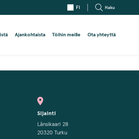
FI
Haku
istä
Ajankohtaista
Töihin meille
Ota yhteyttä
Sijainti
Länsikaari 28
20320 Turku