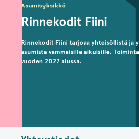
Asumisyksikkö
Rinnekodit Fiini
Rinnekodit Fiini tarjoaa yhteisöllistä ja
asumista vammaisille aikuisille. Toimin
vuoden 2027 alussa.