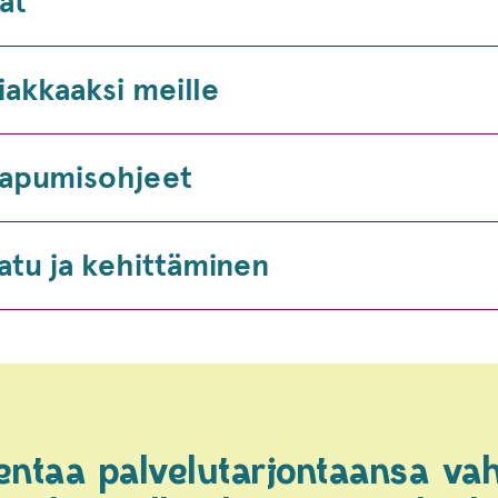
lat
iakkaaksi meille
apumisohjeet
atu ja kehittäminen
entaa palvelutarjontaansa vah