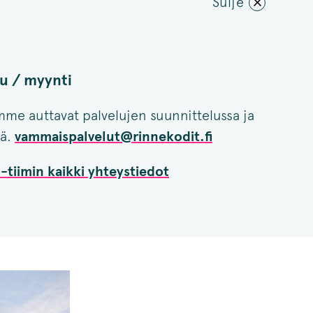
Sulje
u / myynti
mme auttavat palvelujen suunnittelussa ja
ä.
vammaispalvelut@rinnekodit.fi
-tiimin kaikki yhteystiedot