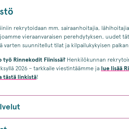
stö
iniin rekrytoidaan mm. sairaanhoitajia, lähihoitajia
arjoamme vieraanvaraisen perehdytyksen, uudet tä
arten suunnitellut tilat ja kilpailukykyisen palkan
 työ Rinnekodit Fiinissä?
Henkilökunnan rekrytoi
yksyllä 2026 – tarkkaile viestintäämme ja
lue lisää 
 tästä linkistä
!
lvelut