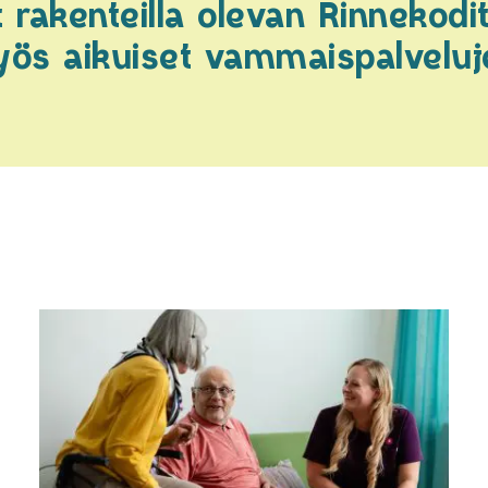
rakenteilla olevan Rinnekodit
s aikuiset vammaispalveluje