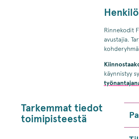
Henkilö
Rinnekodit Fi
avustajia. T
kohderyhmää v
Kiinnostaako
käynnistyy s
työnantajana
Tarkemmat tiedot
Pa
toimipisteestä