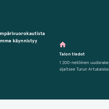
 ympärivuorokautista
tamme käynnistyy
Talon tiedot
1 200-neliöinen uudisrak
sijaitsee Turun Artukaisiss