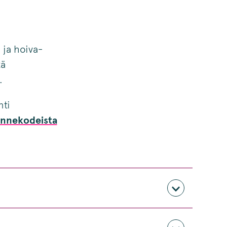
 ja hoiva-
tä
.
nti
Rinnekodeista