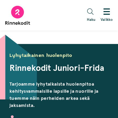
Hyppää
sisältöön
Haku
Valikko
Lyhytaikainen huolenpito
Rinnekodit Juniori-Frida
Tarjoamme lyhytaikaista huolenpitoa
kehitysvammaisille lapsille ja nuorille ja
tuemme näin perheiden arkea sekä
jaksamista.