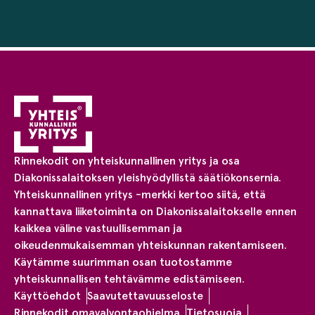
Rinnekodit on yhteiskunnallinen yritys ja osa
Diakonissalaitoksen yleishyödyllistä säätiökonsernia.
Yhteiskunnallinen yritys -merkki kertoo siitä, että
kannattava liiketoiminta on Diakonissalaitokselle ennen
kaikkea väline vastuullisemman ja
oikeudenmukaisemman yhteiskunnan rakentamiseen.
Käytämme suurimman osan tuotostamme
yhteiskunnallisen tehtävämme edistämiseen.
Käyttöehdot
Saavutettavuusseloste
Rinnekodit omavalvontaohjelma
Tietosuoja