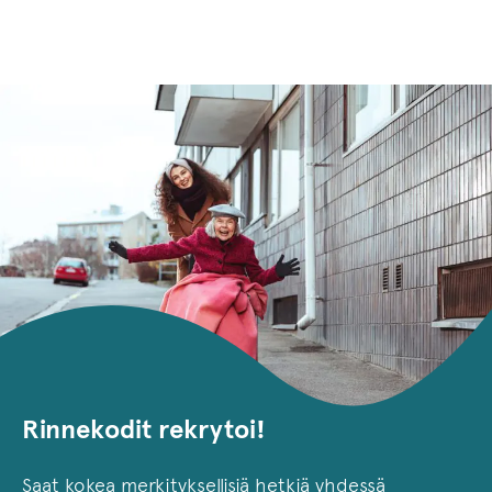
Rinnekodit rekrytoi!
Saat kokea merkityksellisiä hetkiä yhdessä