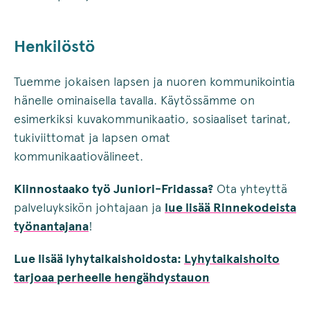
Henkilöstö
Tuemme jokaisen lapsen ja nuoren kommunikointia
hänelle ominaisella tavalla. Käytössämme on
esimerkiksi kuvakommunikaatio, sosiaaliset tarinat,
tukiviittomat ja lapsen omat
kommunikaatiovälineet.
Kiinnostaako työ Juniori-Fridassa?
Ota yhteyttä
palveluyksikön johtajaan ja
lue lisää Rinnekodeista
työnantajana
!
Lue lisää lyhytaikaishoidosta:
Lyhytaikaishoito
tarjoaa perheelle hengähdystauon