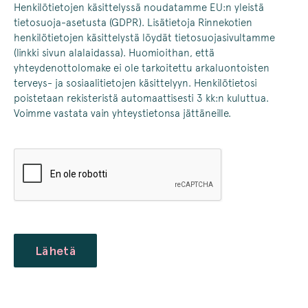
Henkilötietojen käsittelyssä noudatamme EU:n yleistä
tietosuoja-asetusta (GDPR). Lisätietoja Rinnekotien
henkilötietojen käsittelystä löydät tietosuojasivultamme
(linkki sivun alalaidassa). Huomioithan, että
yhteydenottolomake ei ole tarkoitettu arkaluontoisten
terveys- ja sosiaalitietojen käsittelyyn. Henkilötietosi
poistetaan rekisteristä automaattisesti 3 kk:n kuluttua.
Voimme vastata vain yhteystietonsa jättäneille.
CAPTCHA
Lähetä