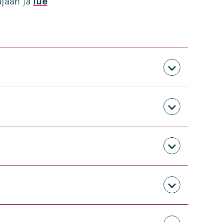
ajaan ja
lue