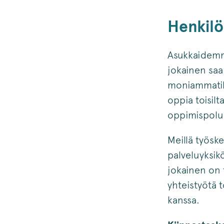
Henkilö
Asukkaidemme
jokainen sa
moniammatill
oppia toisil
oppimispolui
Meillä työsk
palveluyksik
jokainen on 
yhteistyötä 
kanssa.