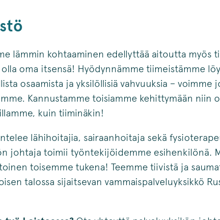
stö
 lämmin kohtaaminen edellyttää aitoutta myös tiim
a olla oma itsensä! Hyödynnämme tiimeistämme löy
ista osaamista ja yksilöllisiä vahvuuksia – voimme 
tamme. Kannustamme toisiamme kehittymään niin o
llamme, kuin tiiminäkin!
entelee lähihoitajia, sairaanhoitaja sekä fysioterap
ön johtaja toimii työntekijöidemme esihenkilönä. 
toinen toisemme tukena! Teemme tiivistä ja sauma
toisen talossa sijaitsevan vammaispalveluyksikkö R