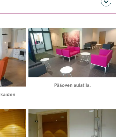
Pääoven aulatila.
kkaiden