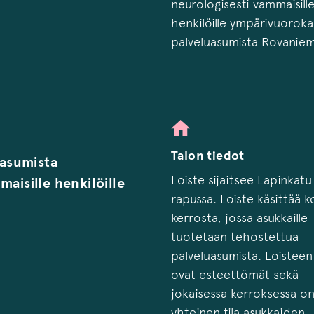
neurologisesti vammaisill
henkilöille ympärivuoroka
palveluasumista Rovaniem
Talon tiedot
asumista
Loiste sijaitsee Lapinkatu
maisille henkilöille
rapussa. Loiste käsittää 
kerrosta, jossa asukkaille
tuotetaan tehostettua
palveluasumista. Loisteen 
ovat esteettömät sekä
jokaisessa kerroksessa o
yhteinen tila asukkaiden