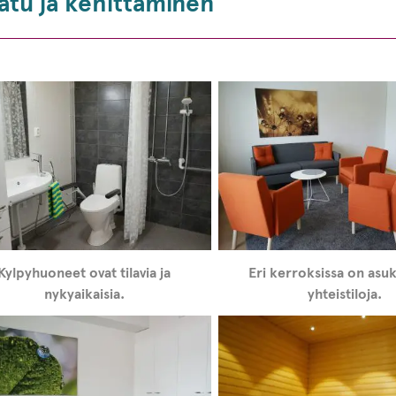
atu ja kehittäminen
Kylpyhuoneet ovat tilavia ja
Eri kerroksissa on asu
nykyaikaisia.
yhteistiloja.