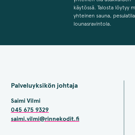
käytössä. Talosta löytyy 
yhteinen sauna, pesulatila
lounasravintola.
Palveluyksikön johtaja
Saimi Vilmi
045 675 9329
saimi.vilmi@rinnekodit.fi