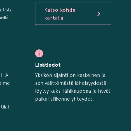
e
utista
Katso kohde
ellä.
kartalla
Lisätiedot
 1 A
Yksikön sijainti on keskeinen ja
kolme
sen välittömästä läheisyydestä
löytyy kaksi lähikauppaa ja hyvät
paikallisliikenne yhteydet.
tilat
n