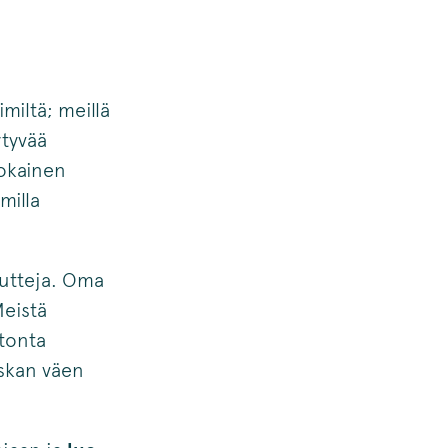
iltä; meillä
tyvää
jokainen
milla
eutteja. Oma
Meistä
tonta
uskan väen