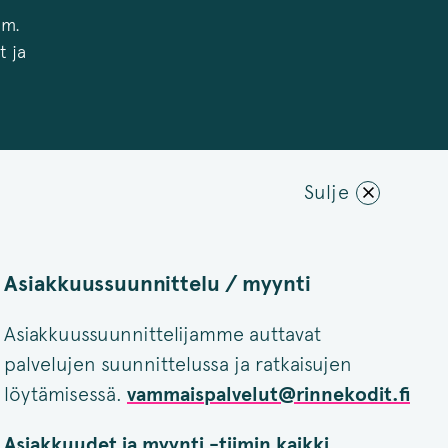
mm.
t ja
Sulje
Asiakkuussuunnittelu / myynti
Asiakkuussuunnittelijamme auttavat
palvelujen suunnittelussa ja ratkaisujen
löytämisessä.
vammaispalvelut@rinnekodit.fi
Asiakkuudet ja myynti -tiimin kaikki