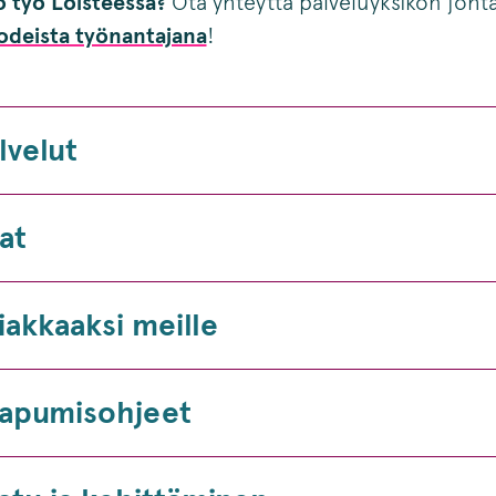
 työ Loisteessa?
Ota yhteyttä palveluyksikön joht
odeista työnantajana
!
lvelut
lat
iakkaaksi meille
apumisohjeet