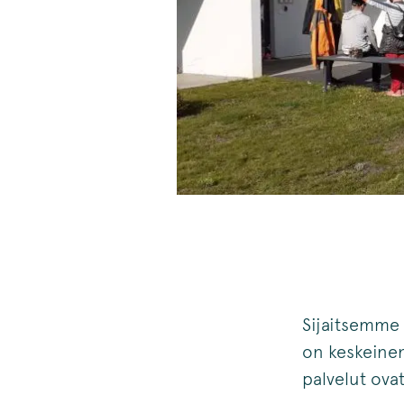
Sijaitsemme 
on keskeinen
palvelut ova