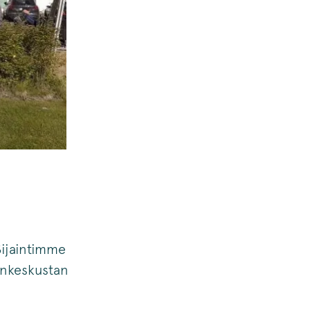
Sijaintimme
inkeskustan