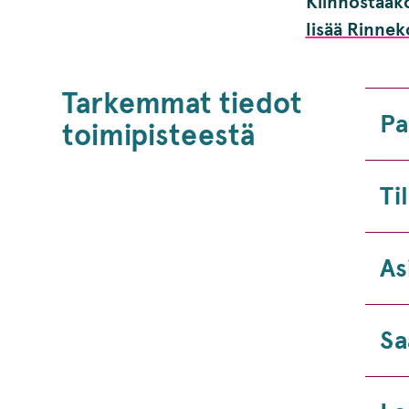
Kiinnostaako
lisää Rinnek
Tarkemmat tiedot
Pa
toimipisteestä
Ti
As
Sa