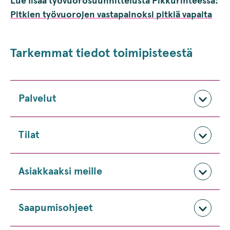
Lue lisää työvuorosuunnittelusta Pikkurinteessä:
Pitkien työvuorojen vastapainoksi pitkiä vapaita
Tarkemmat tiedot toimipisteestä
Palvelut
Tilat
Asiakkaaksi meille
Saapumisohjeet