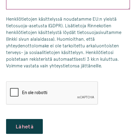
Henkilötietojen käsittelyssä noudatamme EU:n yleistä
tietosuoja-asetusta (GDPR). Lisätietoja Rinnekotien
henkilötietojen käsittelystä löydät tietosuojasivultamme
(linkki sivun alalaidassa). Huomioithan, että
yhteydenottolomake ei ole tarkoitettu arkaluontoisten
terveys- ja sosiaalitietojen käsittelyyn. Henkilötietosi
poistetaan rekisteristä automaattisesti 3 kk:n kuluttua.
Voimme vastata vain yhteystietonsa jättäneille.
CAPTCHA
Lähetä