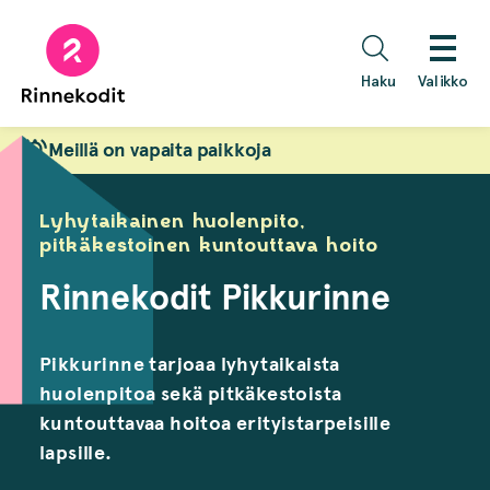
Hyppää
sisältöön
Haku
Valikko
Meillä on vapaita paikkoja
Lyhytaikainen huolenpito,
pitkäkestoinen kuntouttava hoito
Rinnekodit Pikkurinne
Pikkurinne tarjoaa lyhytaikaista
huolenpitoa sekä pitkäkestoista
kuntouttavaa hoitoa erityistarpeisille
lapsille.