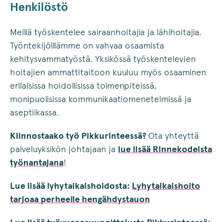
Henkilöstö
Meillä työskentelee sairaanhoitajia ja lähihoitajia.
Työntekijöillämme on vahvaa osaamista
kehitysvammatyöstä. Yksikössä työskentelevien
hoitajien ammattitaitoon kuuluu myös osaaminen
erilaisissa hoidollisissa toimenpiteissä,
monipuolisissa kommunikaatiomenetelmissä ja
aseptiikassa.
Kiinnostaako työ Pikkurinteessä?
Ota yhteyttä
palveluyksikön johtajaan ja
lue lisää Rinnekodeista
työnantajana
!
Lue lisää lyhytaikaishoidosta:
Lyhytaikaishoito
tarjoaa perheelle hengähdystauon