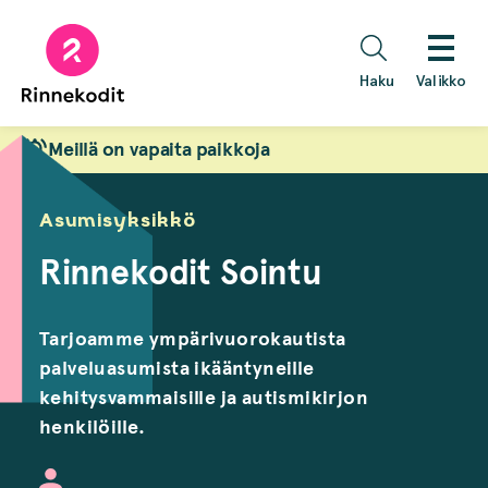
Hyppää
sisältöön
Haku
Valikko
Meillä on vapaita paikkoja
Asumisyksikkö
Rinnekodit Sointu
Tarjoamme ympärivuorokautista
palveluasumista ikääntyneille
kehitysvammaisille ja autismikirjon
henkilöille.