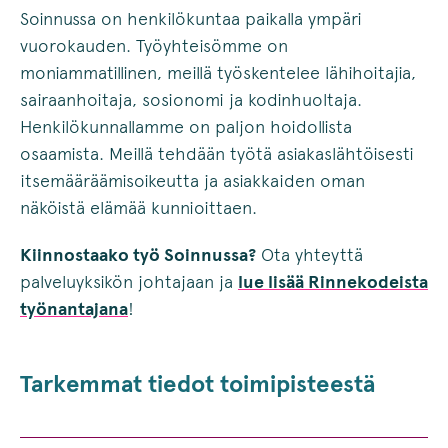
Soinnussa on henkilökuntaa paikalla ympäri
vuorokauden. Työyhteisömme on
moniammatillinen, meillä työskentelee lähihoitajia,
sairaanhoitaja, sosionomi ja kodinhuoltaja.
Henkilökunnallamme on paljon hoidollista
osaamista. Meillä tehdään työtä asiakaslähtöisesti
itsemääräämisoikeutta ja asiakkaiden oman
näköistä elämää kunnioittaen.
Kiinnostaako työ Soinnussa?
Ota yhteyttä
palveluyksikön johtajaan ja
lue lisää Rinnekodeista
työnantajana
!
Tarkemmat tiedot toimipisteestä