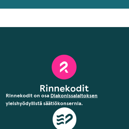
Rinnekodit on osa
Diakonissalaitoksen
yleishyödyllistä säätiökonsernia.