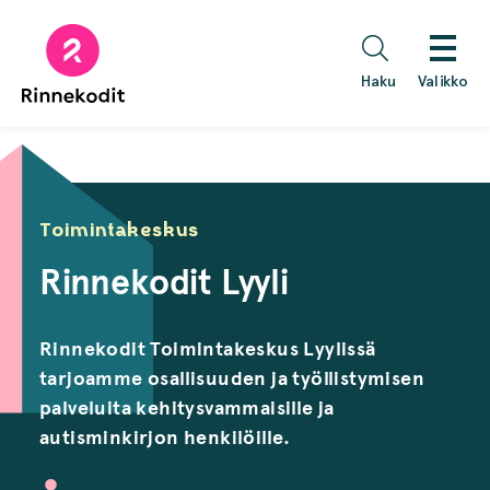
Hyppää
sisältöön
Haku
Valikko
Toimintakeskus
Rinnekodit Lyyli
Rinnekodit Toimintakeskus Lyylissä
tarjoamme osallisuuden ja työllistymisen
palveluita kehitysvammaisille ja
autisminkirjon henkilöille.