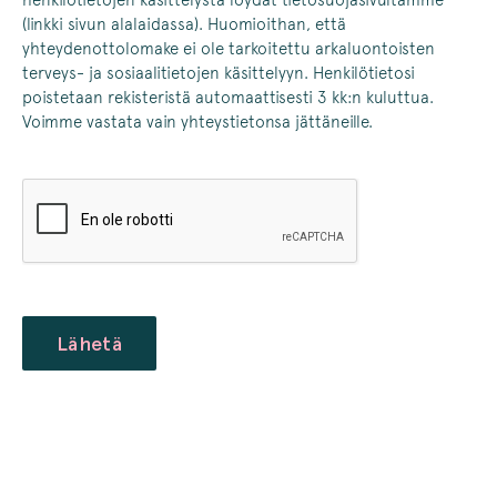
(linkki sivun alalaidassa). Huomioithan, että
yhteydenottolomake ei ole tarkoitettu arkaluontoisten
terveys- ja sosiaalitietojen käsittelyyn. Henkilötietosi
poistetaan rekisteristä automaattisesti 3 kk:n kuluttua.
Voimme vastata vain yhteystietonsa jättäneille.
CAPTCHA
Lähetä