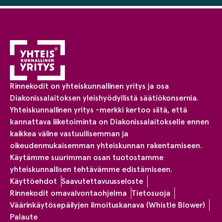
Rinnekodit on yhteiskunnallinen yritys ja osa
Diakonissalaitoksen yleishyödyllistä säätiökonsernia.
Yhteiskunnallinen yritys -merkki kertoo siitä, että
kannattava liiketoiminta on Diakonissalaitokselle ennen
kaikkea väline vastuullisemman ja
oikeudenmukaisemman yhteiskunnan rakentamiseen.
Käytämme suurimman osan tuotostamme
yhteiskunnallisen tehtävämme edistämiseen.
Käyttöehdot
Saavutettavuusseloste
Rinnekodit omavalvontaohjelma
Tietosuoja
Väärinkäytösepäilyjen ilmoituskanava (Whistle Blower)
Palaute