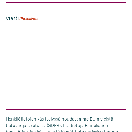
Viesti
(Pakollinen)
Henkilötietojen käsittelyssä noudatamme EU:n yleistä
tietosuoja-asetusta (GDPR). Lisätietoja Rinnekotien
henkilötietojen käsittelystä löydät tietosuojasivultamme