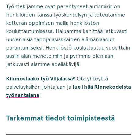
Työntekijämme ovat perehtyneet autismikirjon
henkilöiden kanssa työskentelyyn ja toteutamme
ketterän oppimisen mallia henkilöstön
kouluttautumisessa. Haluamme kehittää jatkuvasti
uudenlaisia tapoja asiakkaiden elämänlaadun
parantamiseksi. Henkilöstö kouluttautuu vuosittain
uusiin alan menetelmiin ja pyrimme olemaan
jatkuvasti alamme edelläkävijä.
Kiinnostaako työ Viljalassa?
Ota yhteyttä
palveluyksikön johtajaan ja
lue lisää Rinnekodeista
työnantajana
!
Tarkemmat tiedot toimipisteestä