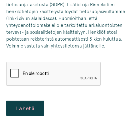
tietosuoja-asetusta (GDPR). Lisätietoja Rinnekotien
henkilötietojen käsittelystä löydät tietosuojasivultamme
(linkki sivun alalaidassa). Huomioithan, että
yhteydenottolomake ei ole tarkoitettu arkaluontoisten
terveys- ja sosiaalitietojen käsittelyyn. Henkilötietosi
poistetaan rekisteristä automaattisesti 3 kk:n kuluttua.
Voimme vastata vain yhteystietonsa jättäneille.
CAPTCHA
Lähetä