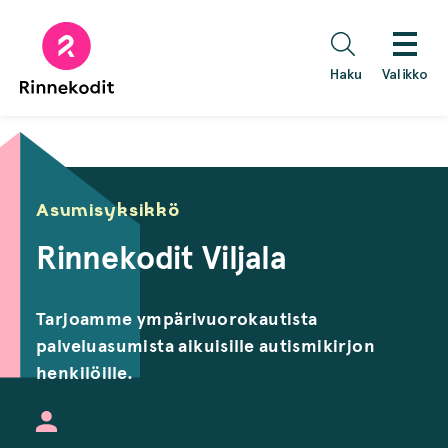
Hyppää
sisältöön
Haku
Valikko
Asumisyksikkö
Rinnekodit Viljala
Tarjoamme ympärivuorokautista
palveluasumista aikuisille autismikirjon
henkilöille.