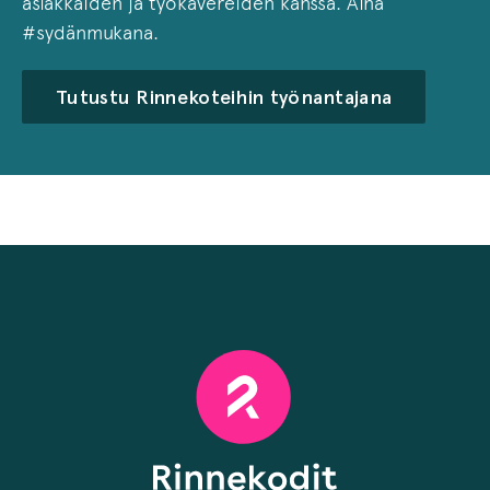
asiakkaiden ja työkavereiden kanssa. Aina
#sydänmukana.
Tutustu Rinnekoteihin työnantajana