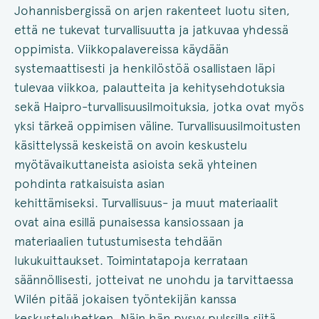
Johannisbergissä on arjen rakenteet luotu siten,
että ne tukevat turvallisuutta ja jatkuvaa yhdessä
oppimista. Viikkopalavereissa käydään
systemaattisesti ja henkilöstöä osallistaen läpi
tulevaa viikkoa, palautteita ja kehitysehdotuksia
sekä Haipro-turvallisuusilmoituksia, jotka ovat myös
yksi tärkeä oppimisen väline. Turvallisuusilmoitusten
käsittelyssä keskeistä on avoin keskustelu
myötävaikuttaneista asioista sekä yhteinen
pohdinta ratkaisuista asian
kehittämiseksi. Turvallisuus- ja muut materiaalit
ovat aina esillä punaisessa kansiossaan ja
materiaalien tutustumisesta tehdään
lukukuittaukset. Toimintatapoja kerrataan
säännöllisesti, jotteivat ne unohdu ja tarvittaessa
Wilén pitää jokaisen työntekijän kanssa
keskusteluhetken. Näin hän pysyy pulssilla siitä,