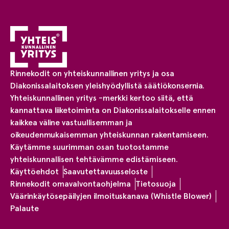
Rinnekodit on yhteiskunnallinen yritys ja osa
Diakonissalaitoksen yleishyödyllistä säätiökonsernia.
Yhteiskunnallinen yritys -merkki kertoo siitä, että
kannattava liiketoiminta on Diakonissalaitokselle ennen
kaikkea väline vastuullisemman ja
oikeudenmukaisemman yhteiskunnan rakentamiseen.
Käytämme suurimman osan tuotostamme
yhteiskunnallisen tehtävämme edistämiseen.
Käyttöehdot
Saavutettavuusseloste
Rinnekodit omavalvontaohjelma
Tietosuoja
Väärinkäytösepäilyjen ilmoituskanava (Whistle Blower)
Palaute