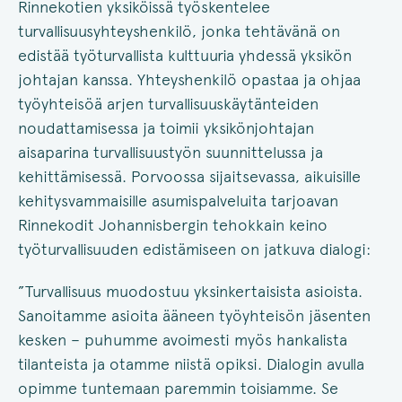
Rinnekotien yksiköissä työskentelee
turvallisuusyhteyshenkilö, jonka tehtävänä on
edistää työturvallista kulttuuria yhdessä yksikön
johtajan kanssa. Yhteyshenkilö opastaa ja ohjaa
työyhteisöä arjen turvallisuuskäytänteiden
noudattamisessa ja toimii yksikönjohtajan
aisaparina turvallisuustyön suunnittelussa ja
kehittämisessä. Porvoossa sijaitsevassa, aikuisille
kehitysvammaisille asumispalveluita tarjoavan
Rinnekodit Johannisbergin tehokkain keino
työturvallisuuden edistämiseen on jatkuva dialogi:
”Turvallisuus muodostuu yksinkertaisista asioista.
Sanoitamme asioita ääneen työyhteisön jäsenten
kesken – puhumme avoimesti myös hankalista
tilanteista ja otamme niistä opiksi. Dialogin avulla
opimme tuntemaan paremmin toisiamme. Se