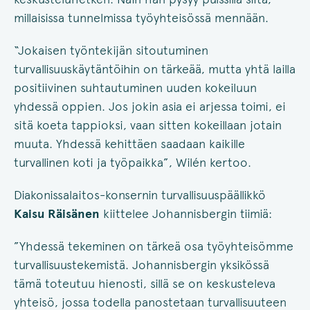
millaisissa tunnelmissa työyhteisössä mennään.
“Jokaisen työntekijän sitoutuminen
turvallisuuskäytäntöihin on tärkeää, mutta yhtä lailla
positiivinen suhtautuminen uuden kokeiluun
yhdessä oppien. Jos jokin asia ei arjessa toimi, ei
sitä koeta tappioksi, vaan sitten kokeillaan jotain
muuta. Yhdessä kehittäen saadaan kaikille
turvallinen koti ja työpaikka”, Wilén kertoo.
Diakonissalaitos-konsernin turvallisuuspäällikkö
Kaisu Räisänen
kiittelee Johannisbergin tiimiä:
”Yhdessä tekeminen on tärkeä osa työyhteisömme
turvallisuustekemistä. Johannisbergin yksikössä
tämä toteutuu hienosti, sillä se on keskusteleva
yhteisö, jossa todella panostetaan turvallisuuteen