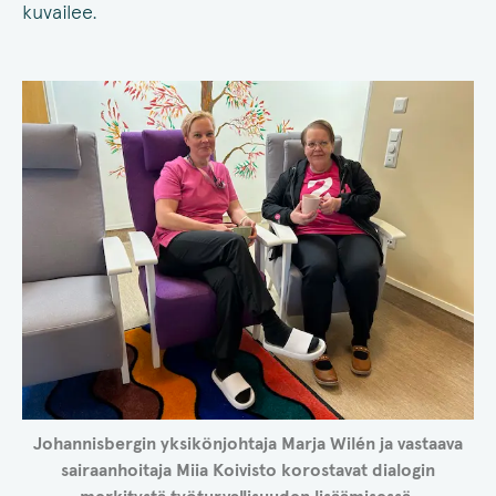
kuvailee.
Johannisbergin yksikönjohtaja
Marja Wilén ja vastaava
sairaanhoitaja Miia Koivisto korostavat dialogin