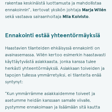
rakentaa keskinäistä luottamusta ja mahdollistaa
ennakoinnin”, kertovat yksikön johtaja
Marja Wilén
sekä vastaava sairaanhoitaja
Miia Koivisto
.
Ennakointi estää yhteentörmäyksiä
Haastavien tilanteiden ehkäisyssä ennakointi on
avainasemassa. Wilén kertoo esimerkin haastavasti
käyttäytyvästä asiakkaasta, jonka kanssa tulee
herkästi yhteentörmäyksiä. Asiakkaan toiveiden ja
tapojen tullessa ymmärretyiksi, ei tilanteita enää
syntynyt:
”Kun ymmärrämme asiakkaidemme toiveet ja
asetumme heidän kanssaan samalle viivalle,
pystymme ennakoimaan ja lisäämään sitä kautta