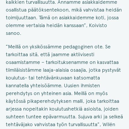
kaikkien turvallisuutta. Annamme asiakkaidemme
osallistua päätöksentekoon, mikä vahvistaa heidän
toimijuuttaan. Tämä on asiakkaidemme koti, jossa
olemme vertaisia heidän kanssaan”, Koivisto
sanoo.
”Meillä on yksikössämme pedagoginen ote. Se
tarkoittaa sitä, että jaamme aktiivisesti
osaamistamme – tarkoituksenamme on kasvattaa
tiimiläisistämme laaja-alaisia osaajia, jotka pystyvät
koulutus- tai tehtävänkuvaan katsomatta
kannatella yhteisöämme. Uusien ihmisten
perehdytys on yhteinen asia. Meillä on myös
käytössä pikaperehdytyksen malli, joka tarkoittaa
arjessa nopeitakin koulutushetkiä asioista, joiden
suhteen tuntee epävarmuutta. Sujuva arki ja selkeä
tehtäväjako vahvistaa työn turvallisuutta”, Wilén