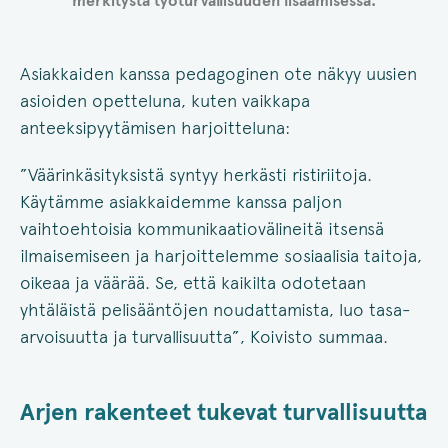
merkitystä työturvallisuuden lisäämisessä.
Asiakkaiden kanssa pedagoginen ote näkyy uusien
asioiden opetteluna, kuten vaikkapa
anteeksipyytämisen harjoitteluna:
”Väärinkäsityksistä syntyy herkästi ristiriitoja.
Käytämme asiakkaidemme kanssa paljon
vaihtoehtoisia kommunikaatiovälineitä itsensä
ilmaisemiseen ja harjoittelemme sosiaalisia taitoja,
oikeaa ja väärää. Se, että kaikilta odotetaan
yhtäläistä pelisääntöjen noudattamista, luo tasa-
arvoisuutta ja turvallisuutta”, Koivisto summaa.
Arjen rakenteet tukevat turvallisuutta