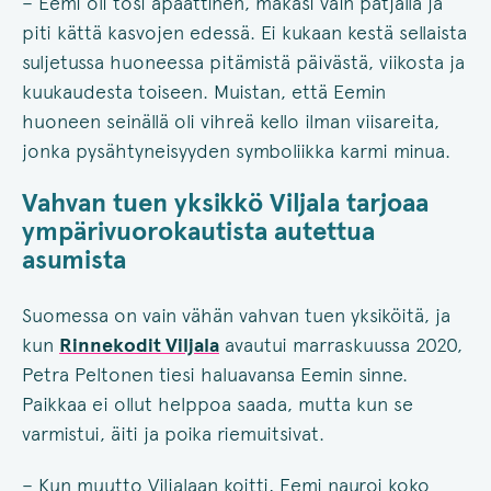
– Eemi oli tosi apaattinen, makasi vain patjalla ja
piti kättä kasvojen edessä. Ei kukaan kestä sellaista
suljetussa huoneessa pitämistä päivästä, viikosta ja
kuukaudesta toiseen. Muistan, että Eemin
huoneen seinällä oli vihreä kello ilman viisareita,
jonka pysähtyneisyyden symboliikka karmi minua.
Vahvan tuen yksikkö Viljala tarjoaa
ympärivuorokautista autettua
asumista
Suomessa on vain vähän vahvan tuen yksiköitä, ja
kun
Rinnekodit Viljala
avautui marraskuussa 2020,
Petra Peltonen tiesi haluavansa Eemin sinne.
Paikkaa ei ollut helppoa saada, mutta kun se
varmistui, äiti ja poika riemuitsivat.
– Kun muutto Viljalaan koitti, Eemi nauroi koko