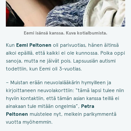
Eemi isänsä kanssa. Kuva kotialbumista.
Kun
Eemi Peltonen
oli parivuotias, hänen äitinsä
alkoi epäillä, että kaikki ei ole kunnossa. Poika oppi
sanoja, mutta ne jäivät pois. Lapsuusiän autismi
todettiin, kun Eemi oli 3-vuotias.
– Muistan erään neuvolalääkärin hymyilleen ja
kirjoittaneen neuvolakorttiin: “tämä lapsi tulee niin
hyviin kontaktiin, että tämän asian kanssa teillä ei
ainakaan tule mitään ongelmia”,
Petra
Peltonen
muistelee nyt, melkein parikymmentä
vuotta myöhemmin.