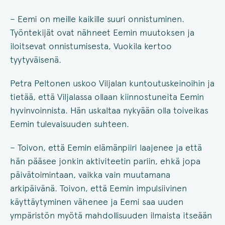
– Eemi on meille kaikille suuri onnistuminen.
Työntekijät ovat nähneet Eemin muutoksen ja
iloitsevat onnistumisesta, Vuokila kertoo
tyytyväisenä.
Petra Peltonen uskoo Viljalan kuntoutuskeinoihin ja
tietää, että Viljalassa ollaan kiinnostuneita Eemin
hyvinvoinnista. Hän uskaltaa nykyään olla toiveikas
Eemin tulevaisuuden suhteen.
– Toivon, että Eemin elämänpiiri laajenee ja että
hän pääsee jonkin aktiviteetin pariin, ehkä jopa
päivätoimintaan, vaikka vain muutamana
arkipäivänä. Toivon, että Eemin impulsiivinen
käyttäytyminen vähenee ja Eemi saa uuden
ympäristön myötä mahdollisuuden ilmaista itseään