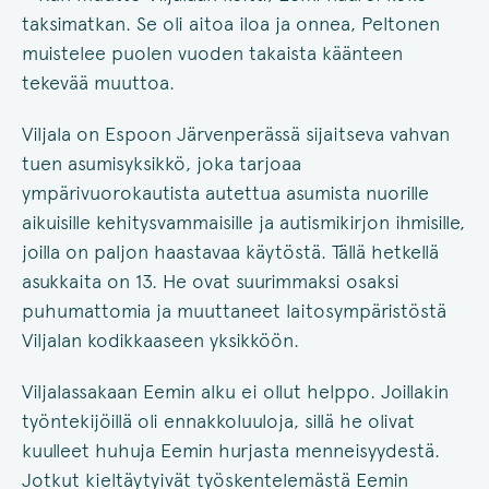
taksimatkan. Se oli aitoa iloa ja onnea, Peltonen
muistelee puolen vuoden takaista käänteen
tekevää muuttoa.
Viljala on Espoon Järvenperässä sijaitseva vahvan
tuen asumisyksikkö, joka tarjoaa
ympärivuorokautista autettua asumista nuorille
aikuisille kehitysvammaisille ja autismikirjon ihmisille,
joilla on paljon haastavaa käytöstä. Tällä hetkellä
asukkaita on 13. He ovat suurimmaksi osaksi
puhumattomia ja muuttaneet laitosympäristöstä
Viljalan kodikkaaseen yksikköön.
Viljalassakaan Eemin alku ei ollut helppo. Joillakin
työntekijöillä oli ennakkoluuloja, sillä he olivat
kuulleet huhuja Eemin hurjasta menneisyydestä.
Jotkut kieltäytyivät työskentelemästä Eemin