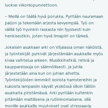
luokse viikonlopunviettoon.
– Meillä on täällä hyvä porukka. Pyritään nauramaan
paljon ja tekemään arjesta kevyempää. Työ on
välillä työ hyvinkin raskasta niin fyysisesti kuin
henkisestikin, joten hyvä ilmapiiri on tärkeä.
Jokaisen asukkaan arki on Viljalassa oman näköistä,
ja työntekijät pyrkivät järjestämään asukkaille myös
kivaa vaihtelua arkeen. Musiikkihetkiä, retkiä ja
kauppareissuja on säännöllisesti, ja juhlia
järjestetään aina kun on juhlan aihetta.
Työntekijöiden lemmikit koirista hamstereihin ja
kukoista lampaisiin käyvät yksikössä silloin tällöin
asukkaita piristämässä. Arki pyritään kuitenkin
pitämään maltillisena ja rutiininomaisena, sillä
monille asukkaille muutokset ovat stressaavia.