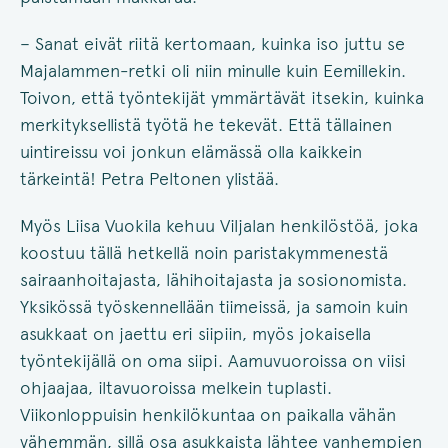
– Sanat eivät riitä kertomaan, kuinka iso juttu se
Majalammen-retki oli niin minulle kuin Eemillekin.
Toivon, että työntekijät ymmärtävät itsekin, kuinka
merkityksellistä työtä he tekevät. Että tällainen
uintireissu voi jonkun elämässä olla kaikkein
tärkeintä! Petra Peltonen ylistää.
Myös Liisa Vuokila kehuu Viljalan henkilöstöä, joka
koostuu tällä hetkellä noin paristakymmenestä
sairaanhoitajasta, lähihoitajasta ja sosionomista.
Yksikössä työskennellään tiimeissä, ja samoin kuin
asukkaat on jaettu eri siipiin, myös jokaisella
työntekijällä on oma siipi. Aamuvuoroissa on viisi
ohjaajaa, iltavuoroissa melkein tuplasti.
Viikonloppuisin henkilökuntaa on paikalla vähän
vähemmän, sillä osa asukkaista lähtee vanhempien