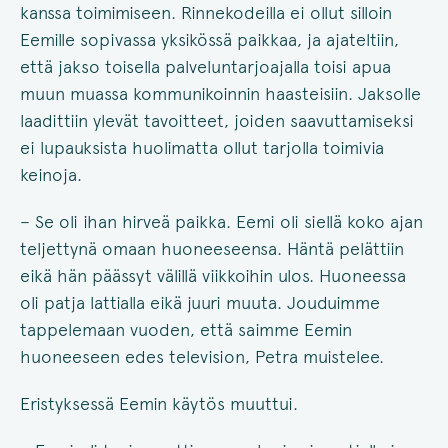
kanssa toimimiseen. Rinnekodeilla ei ollut silloin
Eemille sopivassa yksikössä paikkaa, ja ajateltiin,
että jakso toisella palveluntarjoajalla toisi apua
muun muassa kommunikoinnin haasteisiin. Jaksolle
laadittiin ylevät tavoitteet, joiden saavuttamiseksi
ei lupauksista huolimatta ollut tarjolla toimivia
keinoja.
– Se oli ihan hirveä paikka. Eemi oli siellä koko ajan
teljettynä omaan huoneeseensa. Häntä pelättiin
eikä hän päässyt välillä viikkoihin ulos. Huoneessa
oli patja lattialla eikä juuri muuta. Jouduimme
tappelemaan vuoden, että saimme Eemin
huoneeseen edes television, Petra muistelee.
Eristyksessä Eemin käytös muuttui.