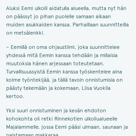
Aluksi Eemi ulkoili aidatulla alueella, mutta nyt hän
on päässyt jo pihan puolelle samaan aikaan
muiden asukkaiden kanssa. Parhaillaan suunnitteilla
on metsälenkki.
– Eemillä on oma ohjaustiimi, joka suunnittelee
yhdessä mitä Eemin kanssa tehdään ja millaisia
muutoksia hänen arjessaan toteutetaan.
Turvallisuussyistä Eemin kanssa työskentelee aina
kolme työntekijää, ja tällä tavoin onnistumisia on
päästy tekemään ja kokemaan, Liisa Vuokila
kertoo.
Yksi suuri onnistuminen ja kesän ehdoton
kohokohta oli retki Rinnekotien ulkoilualueelle
Majalammelle, jossa Eemi pääsi uimaan, saunaan ja
paistamaan makkaraa.