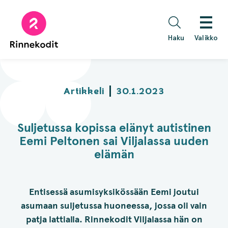
Hyppää
sisältöön
Haku
Valikko
Artikkeli
30.1.2023
Suljetussa kopissa elänyt autistinen
Eemi Peltonen sai Viljalassa uuden
elämän
Entisessä asumisyksikössään Eemi joutui
asumaan suljetussa huoneessa, jossa oli vain
patja lattialla. Rinnekodit Viljalassa hän on