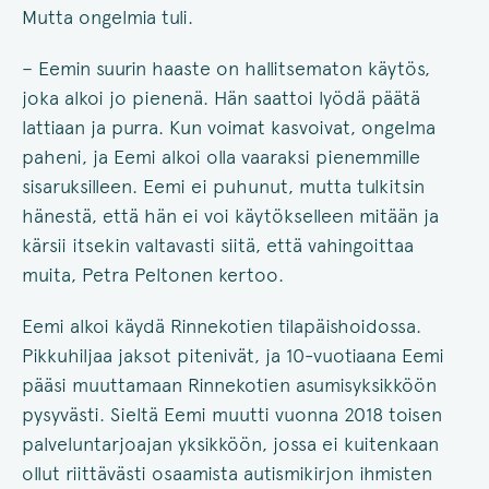
Mutta ongelmia tuli.
– Eemin suurin haaste on hallitsematon käytös,
joka alkoi jo pienenä. Hän saattoi lyödä päätä
lattiaan ja purra. Kun voimat kasvoivat, ongelma
paheni, ja Eemi alkoi olla vaaraksi pienemmille
sisaruksilleen. Eemi ei puhunut, mutta tulkitsin
hänestä, että hän ei voi käytökselleen mitään ja
kärsii itsekin valtavasti siitä, että vahingoittaa
muita, Petra Peltonen kertoo.
Eemi alkoi käydä Rinnekotien tilapäishoidossa.
Pikkuhiljaa jaksot pitenivät, ja 10-vuotiaana Eemi
pääsi muuttamaan Rinnekotien asumisyksikköön
pysyvästi. Sieltä Eemi muutti vuonna 2018 toisen
palveluntarjoajan yksikköön, jossa ei kuitenkaan
ollut riittävästi osaamista autismikirjon ihmisten