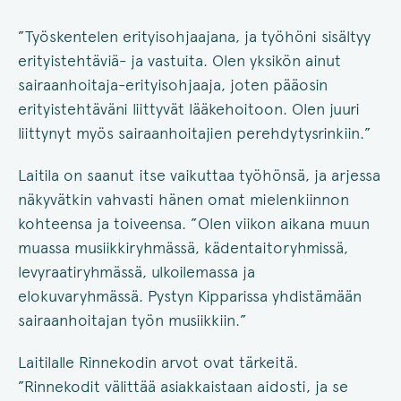
”Työskentelen erityisohjaajana, ja työhöni sisältyy
erityistehtäviä- ja vastuita. Olen yksikön ainut
sairaanhoitaja-erityisohjaaja, joten pääosin
erityistehtäväni liittyvät lääkehoitoon. Olen juuri
liittynyt myös sairaanhoitajien perehdytysrinkiin.”
Laitila on saanut itse vaikuttaa työhönsä, ja arjessa
näkyvätkin vahvasti hänen omat mielenkiinnon
kohteensa ja toiveensa. ”Olen viikon aikana muun
muassa musiikkiryhmässä, kädentaitoryhmissä,
levyraatiryhmässä, ulkoilemassa ja
elokuvaryhmässä. Pystyn Kipparissa yhdistämään
sairaanhoitajan työn musiikkiin.”
Laitilalle Rinnekodin arvot ovat tärkeitä.
”Rinnekodit välittää asiakkaistaan aidosti, ja se