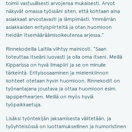
toimii vastuullisesti arvojensa mukaisesti. Arvot
näkyvät omassa työssäni siten, että kohtaan aina
asiakkaat arvostavasti ja lämpimästi. Ymmärrän
asiakkaiden erityispiirteitä ja otan huomioon
heidän itsemääräämisoikeutensa arjessa.”
Rinnekodeilla Laitila viihtyy mainiosti. ”Saan
toteuttaa itseäni luovasti ja olla oma itseni. Meillä
Kipparissa on hyvä ilmapiiri ja se on minulle
tärkeintä. Erityisosaaminen ja mielenkiinnon
kohteet otetaan hyvin huomioon. Rinnekodit on
työnantajana joustava ja ottaa huomioon esim.
lapsiperhearjen. Meillä on myös hyviä
työpaikkaetuja.
Lisäksi työntekijän jaksamisesta välitetään, ja
työyhteisössä on luottamuksellinen ja humoristinen