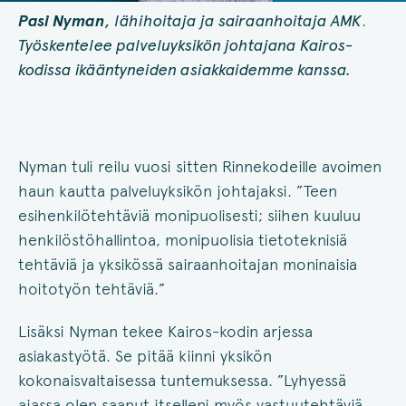
Pasi Nyman
, lähihoitaja ja sairaanhoitaja AMK
.
Työskentelee palveluyksikön johtajana Kairos-
kodissa ikääntyneiden asiakkaidemme kanssa.
Nyman tuli reilu vuosi sitten Rinnekodeille avoimen
haun kautta palveluyksikön johtajaksi. ”Teen
esihenkilötehtäviä monipuolisesti; siihen kuuluu
henkilöstöhallintoa, monipuolisia tietoteknisiä
tehtäviä ja yksikössä sairaanhoitajan moninaisia
hoitotyön tehtäviä.”
Lisäksi Nyman tekee Kairos-kodin arjessa
asiakastyötä. Se pitää kiinni yksikön
kokonaisvaltaisessa tuntemuksessa. ”Lyhyessä
ajassa olen saanut itselleni myös vastuutehtäviä,