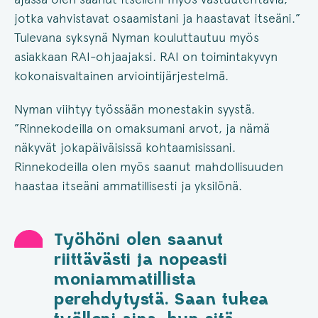
jotka vahvistavat osaamistani ja haastavat itseäni.”
Tulevana syksynä Nyman kouluttautuu myös
asiakkaan RAI-ohjaajaksi. RAI on toimintakyvyn
kokonaisvaltainen arviointijärjestelmä.
Nyman viihtyy työssään monestakin syystä.
”Rinnekodeilla on omaksumani arvot, ja nämä
näkyvät jokapäiväisissä kohtaamisissani.
Rinnekodeilla olen myös saanut mahdollisuuden
haastaa itseäni ammatillisesti ja yksilönä.
Työhöni olen saanut
riittävästi ja nopeasti
moniammatillista
perehdytystä. Saan tukea