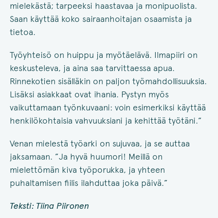
mielekästä; tarpeeksi haastavaa ja monipuolista.
Saan käyttää koko sairaanhoitajan osaamista ja
tietoa.
Työyhteisö on huippu ja myötäelävä. Ilmapiiri on
keskusteleva, ja aina saa tarvittaessa apua.
Rinnekotien sisälläkin on paljon työmahdollisuuksia.
Lisäksi asiakkaat ovat ihania. Pystyn myös
vaikuttamaan työnkuvaani: voin esimerkiksi käyttää
henkilökohtaisia vahvuuksiani ja kehittää työtäni.”
Venan mielestä työarki on sujuvaa, ja se auttaa
jaksamaan. ”Ja hyvä huumori! Meillä on
mielettömän kiva työporukka, ja yhteen
puhaltamisen fiilis ilahduttaa joka päivä.”
Teksti: Tiina Piironen