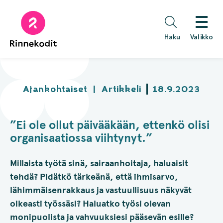
Hyppää
sisältöön
Haku
Valikko
Ajankohtaiset
|
Artikkeli
18.9.2023
”Ei ole ollut päivääkään, ettenkö olisi
organisaatiossa viihtynyt.”
Millaista työtä sinä, sairaanhoitaja, haluaisit
tehdä? Pidätkö tärkeänä, että ihmisarvo,
lähimmäisenrakkaus ja vastuullisuus näkyvät
oikeasti työssäsi? Haluatko työsi olevan
monipuolista ja vahvuuksiesi pääsevän esille?