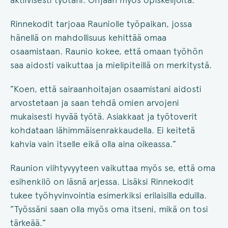
Rinnekodit tarjoaa Rauniolle työpaikan, jossa
hänellä on mahdollisuus kehittää omaa
osaamistaan. Raunio kokee, että omaan työhön
saa aidosti vaikuttaa ja mielipiteillä on merkitystä.
”Koen, että sairaanhoitajan osaamistani aidosti
arvostetaan ja saan tehdä omien arvojeni
mukaisesti hyvää työtä. Asiakkaat ja työtoverit
kohdataan lähimmäisenrakkaudella. Ei keitetä
kahvia vain itselle eikä olla aina oikeassa.”
Raunion viihtyvyyteen vaikuttaa myös se, että oma
esihenkilö on läsnä arjessa. Lisäksi Rinnekodit
tukee työhyvinvointia esimerkiksi erilaisilla eduilla.
”Työssäni saan olla myös oma itseni, mikä on tosi
tärkeää.”