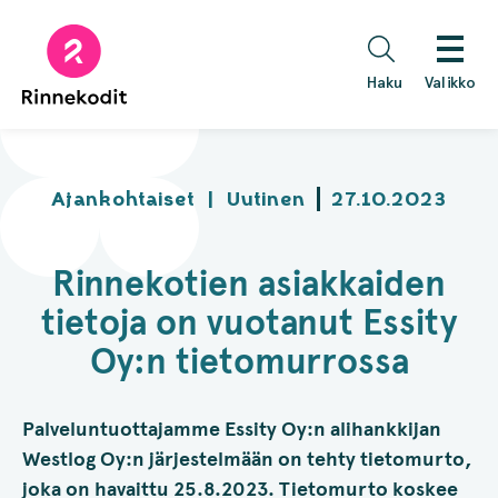
Hyppää
sisältöön
Haku
Valikko
Ajankohtaiset
|
Uutinen
27.10.2023
Rinnekotien asiakkaiden
tietoja on vuotanut Essity
Oy:n tietomurrossa
Palveluntuottajamme Essity Oy:n alihankkijan
Westlog Oy:n järjestelmään on tehty tietomurto,
joka on havaittu 25.8.2023. Tietomurto koskee