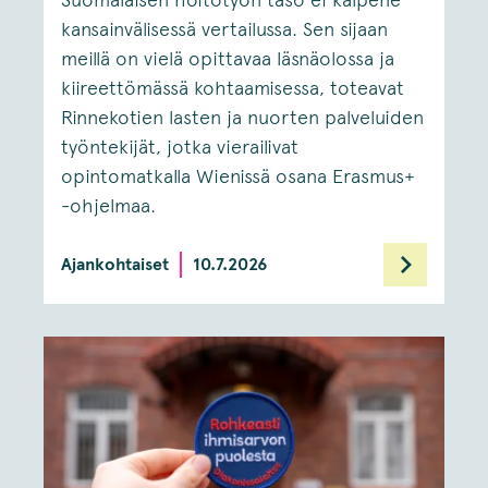
Suomalaisen hoitotyön taso ei kalpene
kansainvälisessä vertailussa. Sen sijaan
meillä on vielä opittavaa läsnäolossa ja
kiireettömässä kohtaamisessa, toteavat
Rinnekotien lasten ja nuorten palveluiden
työntekijät, jotka vierailivat
opintomatkalla Wienissä osana Erasmus+
-ohjelmaa.
Ajankohtaiset
10.7.2026