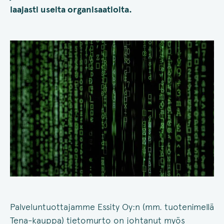
laajasti useita organisaatioita.
Palveluntuottajamme Essity Oy:n (mm. tuotenimellä
Tena-kauppa) tietomurto on johtanut myös