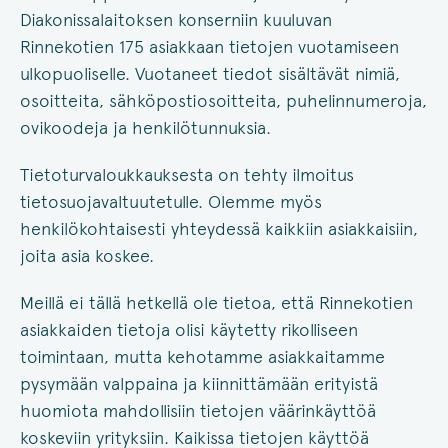
Diakonissalaitoksen konserniin kuuluvan
Rinnekotien 175 asiakkaan tietojen vuotamiseen
ulkopuoliselle. Vuotaneet tiedot sisältävät nimiä,
osoitteita, sähköpostiosoitteita, puhelinnumeroja,
ovikoodeja ja henkilötunnuksia.
Tietoturvaloukkauksesta on tehty ilmoitus
tietosuojavaltuutetulle. Olemme myös
henkilökohtaisesti yhteydessä kaikkiin asiakkaisiin,
joita asia koskee.
Meillä ei tällä hetkellä ole tietoa, että Rinnekotien
asiakkaiden tietoja olisi käytetty rikolliseen
toimintaan, mutta kehotamme asiakkaitamme
pysymään valppaina ja kiinnittämään erityistä
huomiota mahdollisiin tietojen väärinkäyttöä
koskeviin yrityksiin. Kaikissa tietojen käyttöä