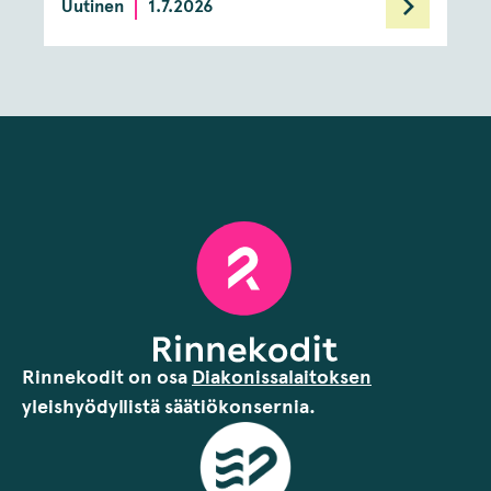
Uutinen
1.7.2026
Rinnekodit on osa
Diakonissalaitoksen
yleishyödyllistä säätiökonsernia.