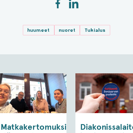
huumeet
nuoret
Tukialus
Matkakertomuksia
Diakonissalai