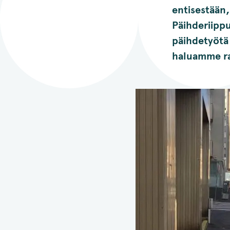
entisestään,
Päihderiippu
päihdetyötä 
haluamme ra