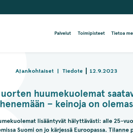
Palvelut
Toimipisteet
Tietoa me
Ajankohtaiset
|
Tiedote
12.9.2023
uorten huumekuolemat saata
henemään – keinoja on olemas
mekuolemat lisääntyvät hälyttävästi: alle 25-vuo
issa Suomi on jo kärjessä Euroopassa. Tilanne