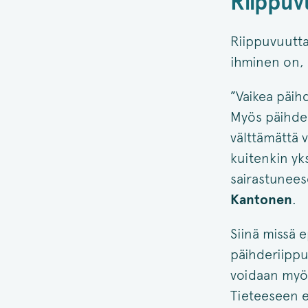
Riippuv
Riippuvuutta
ihminen on, 
”Vaikea päih
Myös päihderi
välttämättä v
kuitenkin yk
sairastunees
Kantonen
.
Siinä missä 
päihderiippuv
voidaan myö
Tieteeseen e