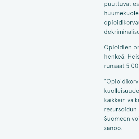
puuttuvat es
huumekuolemi
opioidikorv
dekriminaliso
Opioidien on
henkeä. Heist
runsaat 5 00
”Opioidikorv
kuolleisuude
kaikkein vaik
resursoidun
Suomeen voi
sanoo.