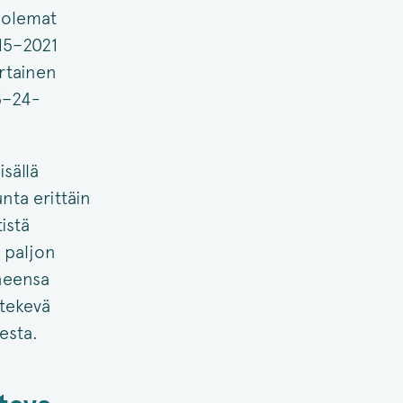
kuolemat
015–2021
rtainen
5–24-
sällä
nta erittäin
istä
 paljon
uneensa
 tekevä
esta.