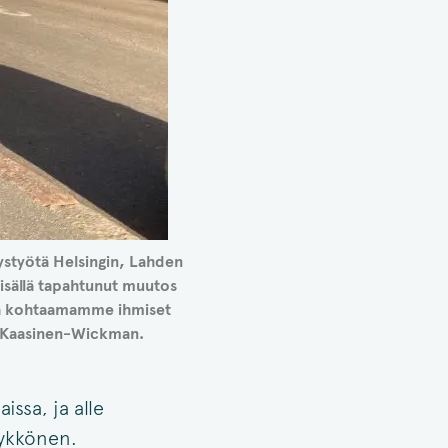
ystyötä Helsingin, Lahden
sisällä tapahtunut muutos
ulla kohtaamamme ihmiset
y Kaasinen-Wickman.
sa, ja alle
ykkönen.