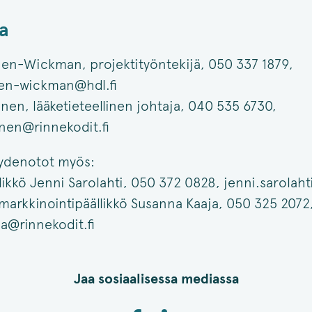
a
en-Wickman, projektityöntekijä, 050 337 1879,
nen-wickman@hdl.fi
en, lääketieteellinen johtaja, 040 535 6730,
nen@rinnekodit.fi
ydenotot myös:
likkö Jenni Sarolahti, 050 372 0828, jenni.sarolaht
a markkinointipäällikkö Susanna Kaaja, 050 325 2072
a@rinnekodit.fi
Jaa sosiaalisessa mediassa