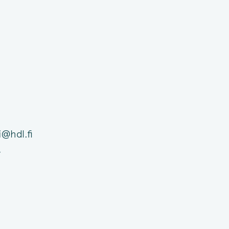
i@hdl.fi
,