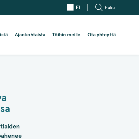
FI
Haku
istä
Ajankohtaista
Töihin meille
Ota yhteyttä
va
sa
tiaiden
 pahenee