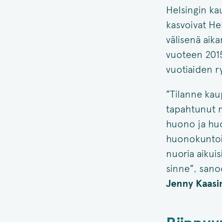
Helsingin ka
kasvoivat He
välisenä aik
vuoteen 2015
vuotiaiden r
”Tilanne kau
tapahtunut m
huono ja huo
huonokuntoi
nuoria aikui
sinne”, sano
Jenny Kaas