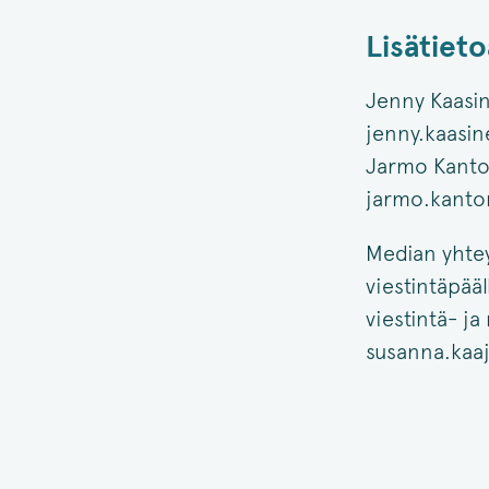
Lisätieto
Jenny Kaasin
jenny.kaasi
Jarmo Kanton
jarmo.kanto
Median yhte
viestintäpääl
viestintä- j
susanna.kaaj