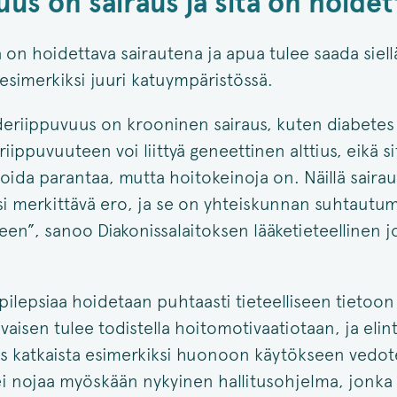
uus on sairaus ja sitä on hoidet
 on hoidettava sairautena ja apua tulee saada siell
esimerkiksi juuri katuympäristössä.
deriippuvuus on krooninen sairaus, kuten diabetes t
ippuvuuteen voi liittyä geneettinen alttius, eikä s
oida parantaa, mutta hoitokeinoja on. Näillä sairau
si merkittävä ero, ja se on yhteiskunnan suhtautu
een”, sanoo Diakonissalaitoksen lääketieteellinen 
epilepsiaa hoidetaan puhtaasti tieteelliseen tietoo
aisen tulee todistella hoitomotivaatiotaan, ja elin
s katkaista esimerkiksi huonoon käytökseen vedot
i nojaa myöskään nykyinen hallitusohjelma, jonka l