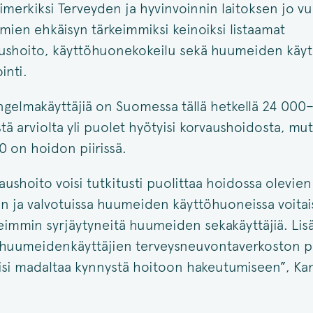
imerkiksi Terveyden ja hyvinvoinnin laitoksen jo 
en ehkäisyn tärkeimmiksi keinoiksi listaamat
aushoito, käyttöhuonekokeilu sekä huumeiden käy
inti.
gelmakäyttäjiä on Suomessa tällä hetkellä 24 000
ä arviolta yli puolet hyötyisi korvaushoidosta, mutta
0 on hoidon piirissä.
aushoito voisi tutkitusti puolittaa hoidossa olevien
n ja valvotuissa huumeiden käyttöhuoneissa voitais
eimmin syrjäytyneitä huumeiden sekakäyttäjiä. Lisäk
 huumeidenkäyttäjien terveysneuvontaverkoston 
si madaltaa kynnystä hoitoon hakeutumiseen”, K