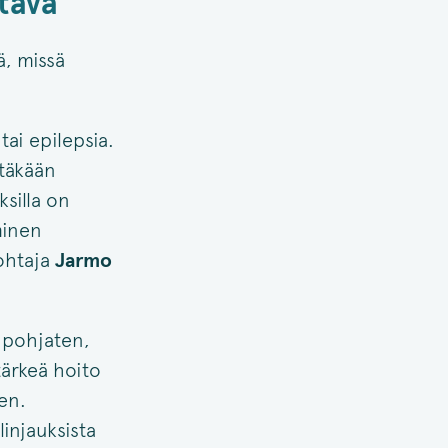
tava
ä, missä
ai epilepsia.
itäkään
ksilla on
minen
johtaja
Jarmo
n pohjaten,
tärkeä hoito
en.
injauksista