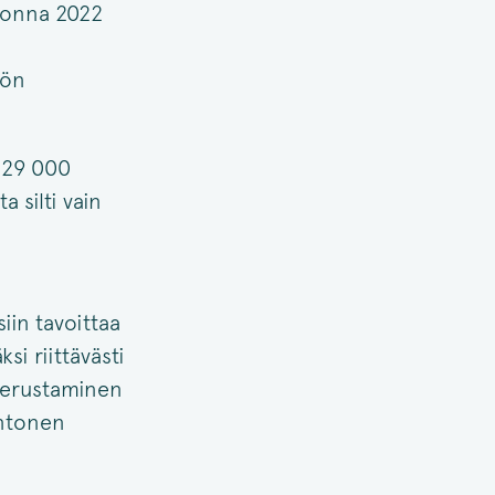
vuonna 2022
tön
–29 000
 silti vain
iin tavoittaa
si riittävästi
perustaminen
antonen