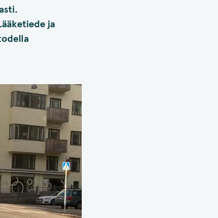
asti.
Lääketiede ja
todella