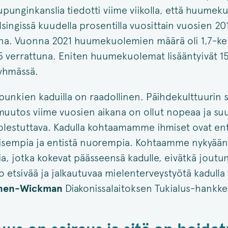
upunginkanslia tiedotti viime viikolla, että huume
lsingissä kuudella prosentilla vuosittain vuosien 2
ana. Vuonna 2021 huumekuolemien määrä oli 1,7-ke
 verrattuna. Eniten huumekuolemat lisääntyivät 1
yhmässä.
punkien kaduilla on raadollinen. Päihdekulttuurin si
uutos viime vuosien aikana on ollut nopeaa ja suu
lestuttava. Kadulla kohtaamamme ihmiset ovat ent
sempia ja entistä nuorempia. Kohtaamme nykyään
sia, jotka kokevat päässeensä kadulle, eivätkä jout
o etsivää ja jalkautuvaa mielenterveystyötä kadulla
inen-Wickman
Diakonissalaitoksen Tukialus-hankke