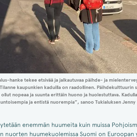
alus-hanke tekee etsivää ja jalkautuvaa päihde- ja mielenterve
Tilanne kaupunkien kaduilla on raadollinen. Päihdekulttuurin 
 ollut nopeaa ja suunta erittäin huono ja huolestuttava. Kad
kuntoisempia ja entistä nuorempia”, sanoo Tukialuksen Jenn
ytetään enemmän huumeita kuin muissa Pohjoismais
en nuorten huumekuolemissa Suomi on Euroopan 