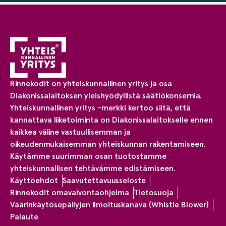
Rinnekodit on yhteiskunnallinen yritys ja osa
Diakonissalaitoksen yleishyödyllistä säätiökonsernia.
Yhteiskunnallinen yritys -merkki kertoo siitä, että
kannattava liiketoiminta on Diakonissalaitokselle ennen
kaikkea väline vastuullisemman ja
oikeudenmukaisemman yhteiskunnan rakentamiseen.
Käytämme suurimman osan tuotostamme
yhteiskunnallisen tehtävämme edistämiseen.
Käyttöehdot
Saavutettavuusseloste
Rinnekodit omavalvontaohjelma
Tietosuoja
Väärinkäytösepäilyjen ilmoituskanava (Whistle Blower)
Palaute