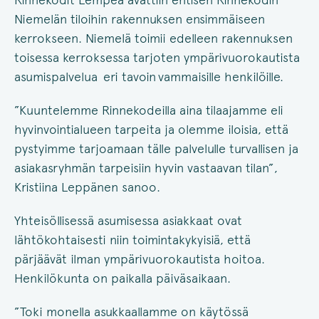
Niemelän tiloihin rakennuksen ensimmäiseen
kerrokseen. Niemelä toimii edelleen rakennuksen
toisessa kerroksessa tarjoten ympärivuorokautista
asumispalvelua eri tavoin vammaisille henkilöille.
”Kuuntelemme Rinnekodeilla aina tilaajamme eli
hyvinvointialueen tarpeita ja olemme iloisia, että
pystyimme tarjoamaan tälle palvelulle turvallisen ja
asiakasryhmän tarpeisiin hyvin vastaavan tilan”,
Kristiina Leppänen sanoo.
Yhteisöllisessä asumisessa asiakkaat ovat
lähtökohtaisesti niin toimintakykyisiä, että
pärjäävät ilman ympärivuorokautista hoitoa.
Henkilökunta on paikalla päiväsaikaan.
”Toki monella asukkaallamme on käytössä