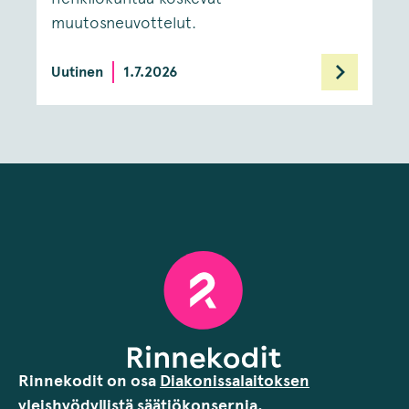
muutosneuvottelut.
Uutinen
1.7.2026
Rinnekodit on osa
Diakonissalaitoksen
yleishyödyllistä säätiökonsernia.