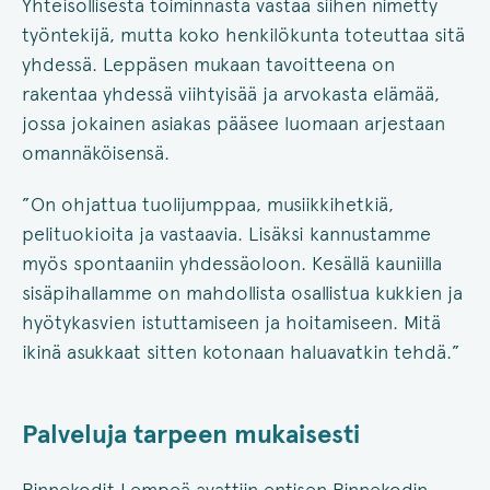
Yhteisöllisestä toiminnasta vastaa siihen nimetty
työntekijä, mutta koko henkilökunta toteuttaa sitä
yhdessä. Leppäsen mukaan tavoitteena on
rakentaa yhdessä viihtyisää ja arvokasta elämää,
jossa jokainen asiakas pääsee luomaan arjestaan
omannäköisensä.
”On ohjattua tuolijumppaa, musiikkihetkiä,
pelituokioita ja vastaavia. Lisäksi kannustamme
myös spontaaniin yhdessäoloon. Kesällä kauniilla
sisäpihallamme on mahdollista osallistua kukkien ja
hyötykasvien istuttamiseen ja hoitamiseen. Mitä
ikinä asukkaat sitten kotonaan haluavatkin tehdä.”
Palveluja tarpeen mukaisesti
Rinnekodit Lempeä avattiin entisen Rinnekodin