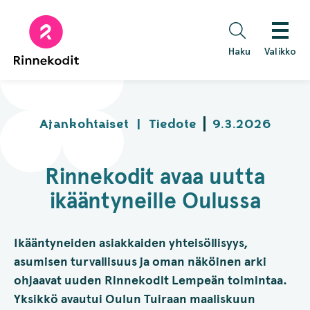
Hyppää
sisältöön
Haku
Valikko
Ajankohtaiset
|
Tiedote
9.3.2026
Rinnekodit avaa uutta
ikääntyneille Oulussa
Ikääntyneiden asiakkaiden yhteisöllisyys,
asumisen turvallisuus ja oman näköinen arki
ohjaavat uuden Rinnekodit Lempeän toimintaa.
Yksikkö avautui Oulun Tuiraan maaliskuun