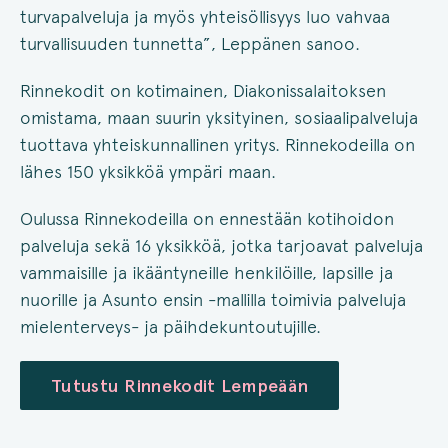
turvapalveluja ja myös yhteisöllisyys luo vahvaa
turvallisuuden tunnetta”, Leppänen sanoo.
Rinnekodit on kotimainen, Diakonissalaitoksen
omistama, maan suurin yksityinen, sosiaalipalveluja
tuottava yhteiskunnallinen yritys. Rinnekodeilla on
lähes 150 yksikköä ympäri maan.
Oulussa Rinnekodeilla on ennestään kotihoidon
palveluja sekä 16 yksikköä, jotka tarjoavat palveluja
vammaisille ja ikääntyneille henkilöille, lapsille ja
nuorille ja Asunto ensin -mallilla toimivia palveluja
mielenterveys- ja päihdekuntoutujille.
Tutustu Rinnekodit Lempeään