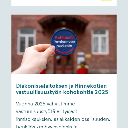
Diakonissalaitoksen ja Rinnekotien
vastuullisuustyön kohokohtia 2025
Vuonna 2025 vahvistimme
vastuullisuustyötä erityisesti
ihmisoikeuksien, asiakkaiden osallisuuden,
henkilöstön hyvinvoinnin ja