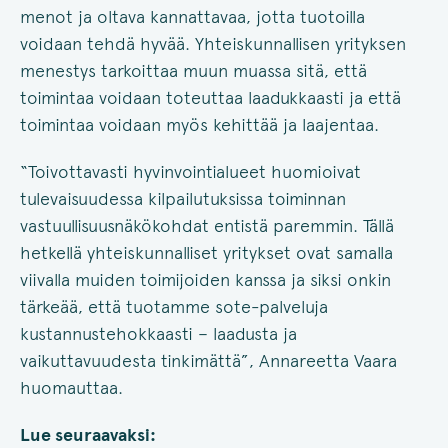
menot ja oltava kannattavaa, jotta tuotoilla
voidaan tehdä hyvää. Yhteiskunnallisen yrityksen
menestys tarkoittaa muun muassa sitä, että
toimintaa voidaan toteuttaa laadukkaasti ja että
toimintaa voidaan myös kehittää ja laajentaa.
“Toivottavasti hyvinvointialueet huomioivat
tulevaisuudessa kilpailutuksissa toiminnan
vastuullisuusnäkökohdat entistä paremmin. Tällä
hetkellä yhteiskunnalliset yritykset ovat samalla
viivalla muiden toimijoiden kanssa ja siksi onkin
tärkeää, että tuotamme sote-palveluja
kustannustehokkaasti – laadusta ja
vaikuttavuudesta tinkimättä”, Annareetta Vaara
huomauttaa.
Lue seuraavaksi: