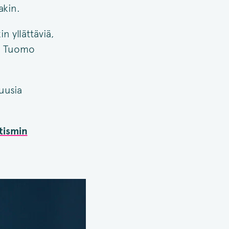
akin.
n yllättäviä,
ja Tuomo
uusia
tismin