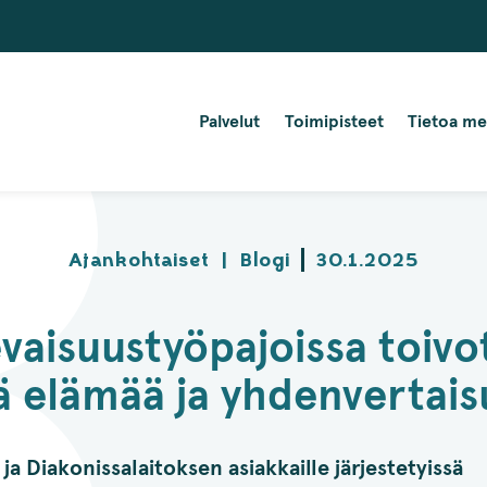
Palvelut
Toimipisteet
Tietoa me
Ajankohtaiset
|
Blogi
30.1.2025
evaisuustyöpajoissa toivo
ä elämää ja yhdenvertais
ja Diakonissalaitoksen asiakkaille järjestetyissä