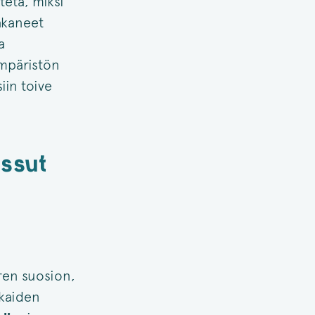
teta, miksi
akaneet
a
ympäristön
iin toive
ussut
ren suosion,
kkaiden