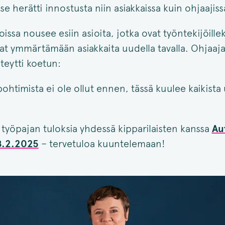
 se herätti innostusta niin asiakkaissa kuin ohjaajiss
issa nousee esiin asioita, jotka ovat työntekijöilleki
at ymmärtämään asiakkaita uudella tavalla. Ohjaa
teytti koetun:
ohtimista ei ole ollut ennen, tässä kuulee kaikista 
työpajan tuloksia yhdessä kipparilaisten kanssa
Au
 8.2.2025
– tervetuloa kuuntelemaan!