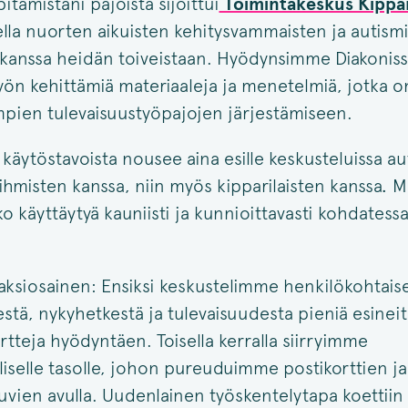
pitämistäni pajoista sijoittui
Toimintakeskus Kippar
ella nuorten aikuisten kehitysvammaisten ja autismi
kanssa heidän toiveistaan. Hyödynsimme Diakoniss
ön kehittämiä materiaaleja ja menetelmiä, jotka o
ien tulevaisuustyöpajojen järjestämiseen.
 käytöstavoista nousee aina esille keskusteluissa au
hmisten kanssa, niin myös kipparilaisten kanssa
.
M
 käyttäytyä kauniisti ja kunnioittavasti kohdates
aksiosainen: Ensiksi keskustelimme henkilökohtaisel
tä, nykyhetkestä ja tulevaisuudesta pieniä esineit
rtteja hyödyntäen. Toisella kerralla siirryimme
liselle tasolle, johon pureuduimme postikorttien ja
kuvien avulla. Uudenlainen työskentelytapa koettiin