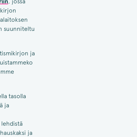
iin
, jossa
kirjon
alaitoksen
n suunniteltu
tismikirjon ja
uistammeko
samme
la tasolla
ä ja
 lehdistä
 hauskaksi ja