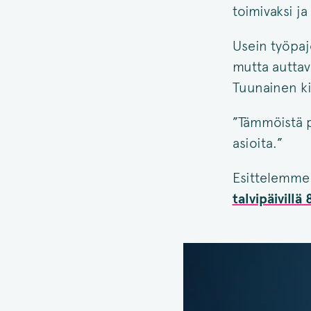
toimivaksi ja
Usein työpajo
mutta auttav
Tuunainen ki
”Tämmöistä p
asioita.”
Esittelemme 
talvipäivillä