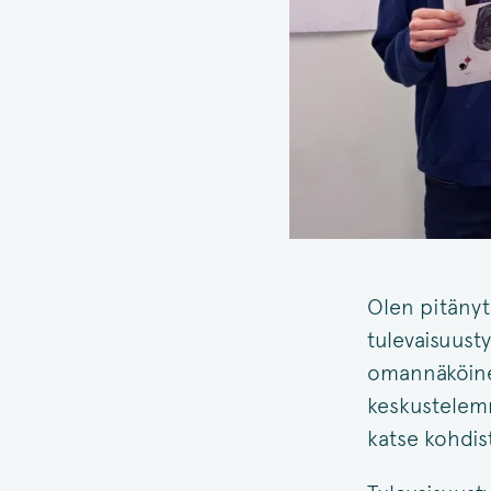
Olen pitänyt 
tulevaisuusty
omannäköinen
keskustelemm
katse kohdis