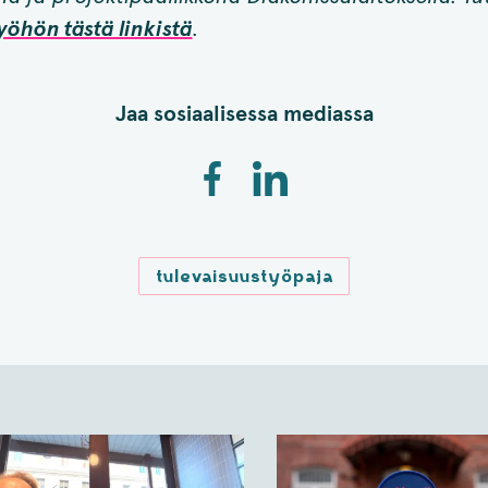
yöhön tästä linkistä
.
Jaa sosiaalisessa mediassa
tulevaisuustyöpaja