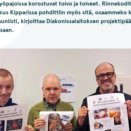
yöpajoissa korostuvat toivo ja toiveet. Rinnekodi
kus Kipparissa pohdittiin myös sitä, osaammeko 
niisti, kirjoittaa Diakonissalaitoksen projektipää
ssaan.