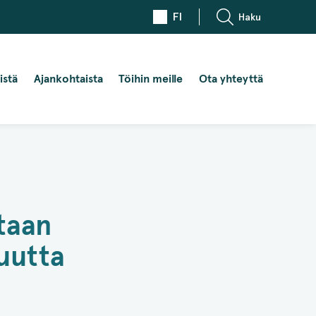
FI
Haku
istä
Ajankohtaista
Töihin meille
Ota yhteyttä
taan
uutta