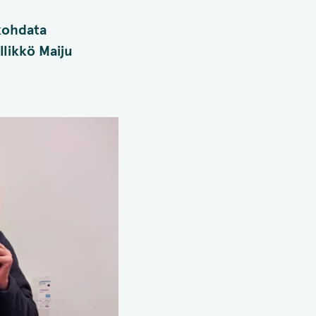
t
kohdata
llikkö Maiju