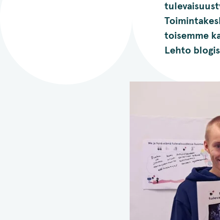
tulevaisuust
Toimintakes
toisemme kau
Lehto blogi