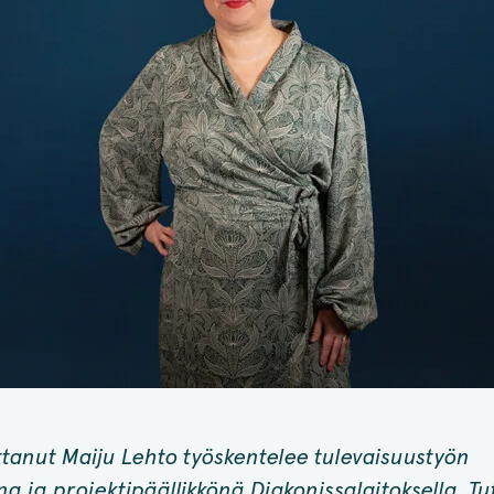
ittanut Maiju Lehto työskentelee tulevaisuustyön
na ja projektipäällikkönä Diakonissalaitoksella. Tu