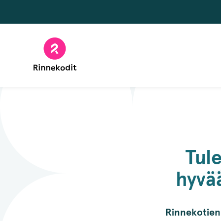
Hyppää
sisältöön
Tul
hyvä
Rinnekotien 