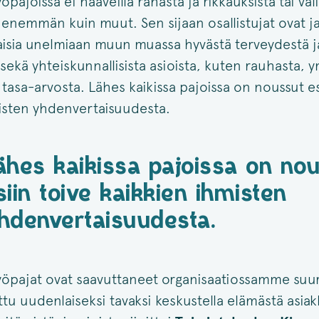
öpajoissa ei haaveilla rahasta ja rikkauksista tai vali
t enemmän kuin muut. Sen sijaan osallistujat ovat j
isia unelmiaan muun muassa hyvästä terveydestä j
sekä yhteiskunnallisista asioista, kuten rauhasta, 
 tasa-arvosta. Lähes kaikissa pajoissa on noussut es
isten yhdenvertaisuudesta.
ähes kaikissa pajoissa on no
siin toive kaikkien ihmisten
hdenvertaisuudesta.
yöpajat ovat saavuttaneet organisaatiossamme suu
ttu uudenlaiseksi tavaksi keskustella elämästä asia