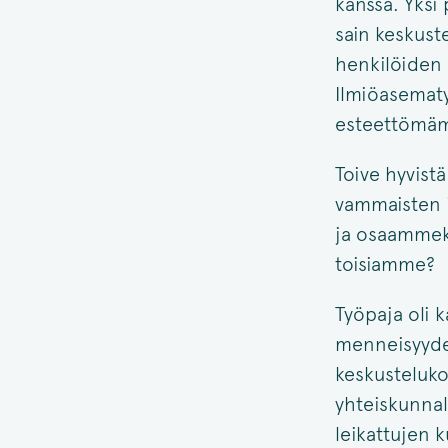
kanssa. Yksi 
sain keskust
henkilöiden 
Ilmiöasematy
esteettömämp
Toive hyvistä
vammaisten i
ja osaammeko
toisiamme?
Työpaja oli k
menneisyydes
keskusteluko
yhteiskunnal
leikattujen 