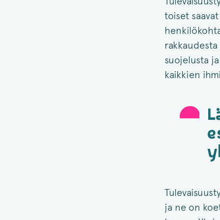
Tulevaisuusty
toiset saava
henkilökohta
rakkaudesta 
suojelusta ja
kaikkien ihm
L
e
y
Tulevaisuust
ja ne on koe