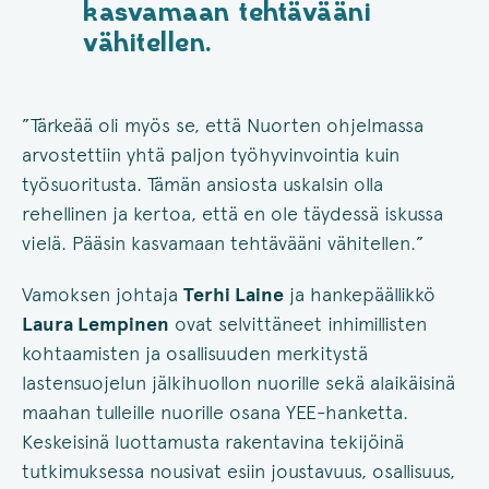
kasvamaan tehtävääni
vähitellen.
”Tärkeää oli myös se, että Nuorten ohjelmassa
arvostettiin yhtä paljon työhyvinvointia kuin
työsuoritusta. Tämän ansiosta uskalsin olla
rehellinen ja kertoa, että en ole täydessä iskussa
vielä. Pääsin kasvamaan tehtävääni vähitellen.”
Vamoksen johtaja
Terhi Laine
ja hankepäällikkö
Laura Lempinen
ovat selvittäneet inhimillisten
kohtaamisten ja osallisuuden merkitystä
lastensuojelun jälkihuollon nuorille sekä alaikäisinä
maahan tulleille nuorille osana YEE-hanketta.
Keskeisinä luottamusta rakentavina tekijöinä
tutkimuksessa nousivat esiin joustavuus, osallisuus,