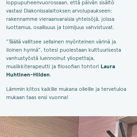
loppupuheenvuorossaan, että päivän sisältö
vastasi Diakonissalaitoksen arvolupaukseen:
rakennamme vieraanvaraisia yhteisöjä, joissa
luottamus, osallisuus ja toimijuus vahvistuvat.
”Täällä vallitsee sellainen myönteinen värinä ja
iloinen hyrinä”, totesi puolestaan kulttuurisesta
vanhustyöstä luennoinut yliopettaja,
musiikkiterapeutti ja filosofian tohtori
Laura
Huhtinen-Hilden
.
Lämmin kiitos kaikille mukana olleille ja tervetuloa
mukaan taas ensi vuonna!