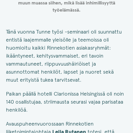
muun muassa siihen, mikä lisää inhimillisyyttä
työelämässä.
Tänä vuonna Tunne työsi -seminaari oli suunnattu
entistä laajemmalle yleisölle ja teemoissa oli
huomioitu kaikki Rinnekotien asiakasryhmät:
ikääntyneet, kehitysvammaiset, eri tavoin
vammautuneet, riippuvuushäiriöiset ja
asunnottomat henkilöt, lapset ja nuoret sekä
muut erityistä tukea tarvitsevat.
Paikan päällä hotelli Clarionissa Helsingissä oli noin
140 osallistujaa, striimausta seurasi vajaa parisataa
henkilöä.
Avauspuheenvuorossaan Rinnekotien
liiketoimintajohtaja
Leila Rutanen
totesi, että