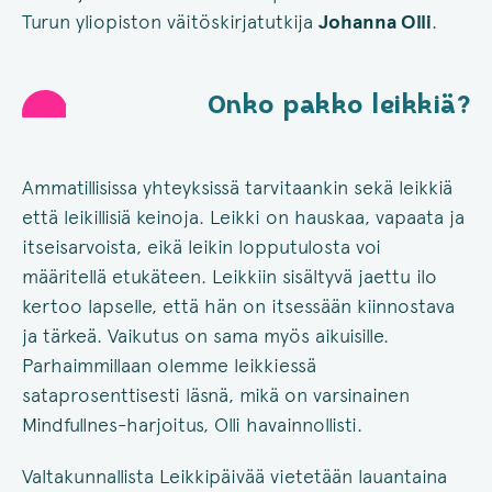
Turun yliopiston väitöskirjatutkija
Johanna Olli
.
Onko pakko leikkiä?
Ammatillisissa yhteyksissä tarvitaankin sekä leikkiä
että leikillisiä keinoja. Leikki on hauskaa, vapaata ja
itseisarvoista, eikä leikin lopputulosta voi
määritellä etukäteen. Leikkiin sisältyvä jaettu ilo
kertoo lapselle, että hän on itsessään kiinnostava
ja tärkeä. Vaikutus on sama myös aikuisille.
Parhaimmillaan olemme leikkiessä
sataprosenttisesti läsnä, mikä on varsinainen
Mindfullnes-harjoitus, Olli havainnollisti.
Valtakunnallista Leikkipäivää vietetään lauantaina