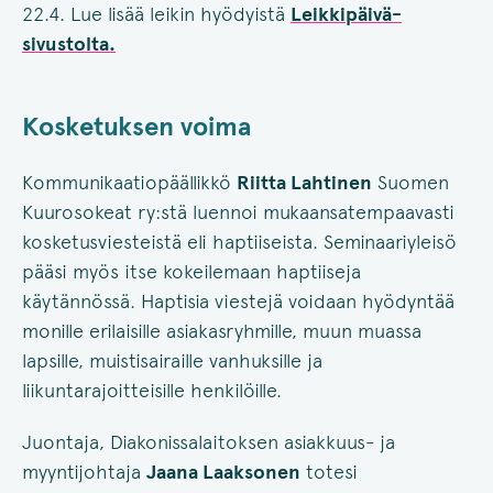
22.4. Lue lisää leikin hyödyistä
Leikkipäivä-
sivustolta.
Kosketuksen voima
Kommunikaatiopäällikkö
Riitta Lahtinen
Suomen
Kuurosokeat ry:stä luennoi mukaansatempaavasti
kosketusviesteistä eli haptiiseista. Seminaariyleisö
pääsi myös itse kokeilemaan haptiiseja
käytännössä. Haptisia viestejä voidaan hyödyntää
monille erilaisille asiakasryhmille, muun muassa
lapsille, muistisairaille vanhuksille ja
liikuntarajoitteisille henkilöille.
Juontaja, Diakonissalaitoksen asiakkuus- ja
myyntijohtaja
Jaana Laaksonen
totesi