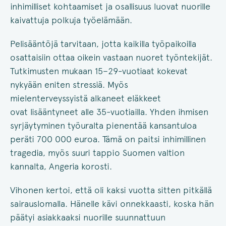
inhimilliset kohtaamiset ja osallisuus luovat nuorille
kaivattuja polkuja työelämään.
Pelisääntöjä tarvitaan, jotta kaikilla työpaikoilla
osattaisiin ottaa oikein vastaan nuoret työntekijät.
Tutkimusten mukaan 15–29-vuotiaat kokevat
nykyään eniten stressiä. Myös
mielenterveyssyistä alkaneet eläkkeet
ovat lisääntyneet alle 35-vuotiailla. Yhden ihmisen
syrjäytyminen työuralta pienentää kansantuloa
peräti 700 000 euroa. Tämä on paitsi inhimillinen
tragedia, myös suuri tappio Suomen valtion
kannalta, Angeria korosti.
Vihonen kertoi, että oli kaksi vuotta sitten pitkällä
sairauslomalla. Hänelle kävi onnekkaasti, koska hän
päätyi asiakkaaksi nuorille suunnattuun