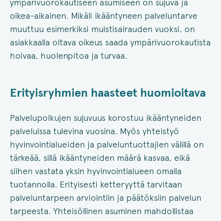
ympärivuorokautiseen asumiseen on sujuva ja
oikea-aikainen. Mikäli ikääntyneen palveluntarve
muuttuu esimerkiksi muistisairauden vuoksi, on
asiakkaalla oltava oikeus saada ympärivuorokautista
hoivaa, huolenpitoa ja turvaa.
Erityisryhmien haasteet huomioitava
Palvelupolkujen sujuvuus korostuu ikääntyneiden
palveluissa tulevina vuosina. Myös yhteistyö
hyvinvointialueiden ja palveluntuottajien välillä on
tärkeää, sillä ikääntyneiden määrä kasvaa, eikä
siihen vastata yksin hyvinvointialueen omalla
tuotannolla. Erityisesti ketteryyttä tarvitaan
palveluntarpeen arviointiin ja päätöksiin palvelun
tarpeesta. Yhteisöllinen asuminen mahdollistaa