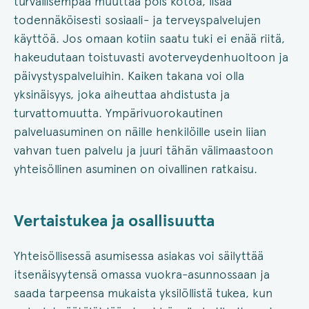
turvallisempaa muuttaa pois kotoa, lisää
todennäköisesti sosiaali- ja terveyspalvelujen
käyttöä. Jos omaan kotiin saatu tuki ei enää riitä,
hakeudutaan toistuvasti avoterveydenhuoltoon ja
päivystyspalveluihin. Kaiken takana voi olla
yksinäisyys, joka aiheuttaa ahdistusta ja
turvattomuutta. Ympärivuorokautinen
palveluasuminen on näille henkilöille usein liian
vahvan tuen palvelu ja juuri tähän välimaastoon
yhteisöllinen asuminen on oivallinen ratkaisu.
Vertaistukea ja osallisuutta
Yhteisöllisessä asumisessa asiakas voi säilyttää
itsenäisyytensä omassa vuokra-asunnossaan ja
saada tarpeensa mukaista yksilöllistä tukea, kun