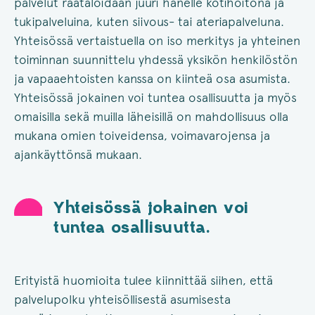
palvelut räätälöidään juuri hänelle kotihoitona ja
tukipalveluina, kuten siivous- tai ateriapalveluna.
Yhteisössä vertaistuella on iso merkitys ja yhteinen
toiminnan suunnittelu yhdessä yksikön henkilöstön
ja vapaaehtoisten kanssa on kiinteä osa asumista.
Yhteisössä jokainen voi tuntea osallisuutta ja myös
omaisilla sekä muilla läheisillä on mahdollisuus olla
mukana omien toiveidensa, voimavarojensa ja
ajankäyttönsä mukaan.
Yhteisössä jokainen voi
tuntea osallisuutta.
Erityistä huomioita tulee kiinnittää siihen, että
palvelupolku yhteisöllisestä asumisesta