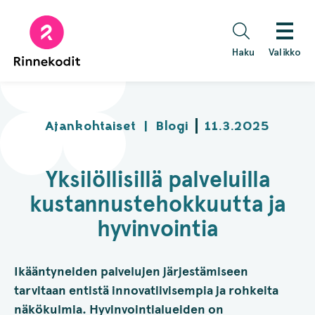
Hyppää
sisältöön
Haku
Valikko
Ajankohtaiset
|
Blogi
11.3.2025
Yksilöllisillä palveluilla
kustannustehokkuutta ja
hyvinvointia
Ikääntyneiden palvelujen järjestämiseen
tarvitaan entistä innovatiivisempia ja rohkeita
näkökulmia. Hyvinvointialueiden on