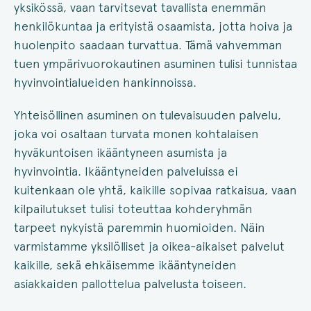
yksikössä, vaan tarvitsevat tavallista enemmän
henkilökuntaa ja erityistä osaamista, jotta hoiva ja
huolenpito saadaan turvattua. Tämä vahvemman
tuen ympärivuorokautinen asuminen tulisi tunnistaa
hyvinvointialueiden hankinnoissa.
Yhteisöllinen asuminen on tulevaisuuden palvelu,
joka voi osaltaan turvata monen kohtalaisen
hyväkuntoisen ikääntyneen asumista ja
hyvinvointia. Ikääntyneiden palveluissa ei
kuitenkaan ole yhtä, kaikille sopivaa ratkaisua, vaan
kilpailutukset tulisi toteuttaa kohderyhmän
tarpeet nykyistä paremmin huomioiden. Näin
varmistamme yksilölliset ja oikea-aikaiset palvelut
kaikille, sekä ehkäisemme ikääntyneiden
asiakkaiden pallottelua palvelusta toiseen.