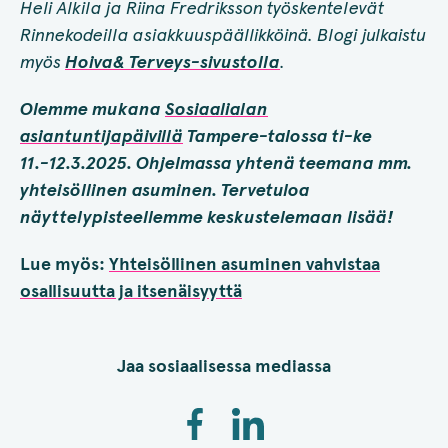
Heli Alkila ja Riina Fredriksson työskentelevät
Rinnekodeilla asiakkuuspäällikköinä. Blogi julkaistu
myös
Hoiva& Terveys-sivustolla
.
Olemme mukana
Sosiaalialan
asiantuntijapäivillä
Tampere-talossa ti-ke
11.-12.3.2025. Ohjelmassa yhtenä teemana mm.
yhteisöllinen asuminen. Tervetuloa
näyttelypisteellemme keskustelemaan lisää!
Lue myös:
Yhteisöllinen asuminen vahvistaa
osallisuutta ja itsenäisyyttä
Jaa sosiaalisessa mediassa