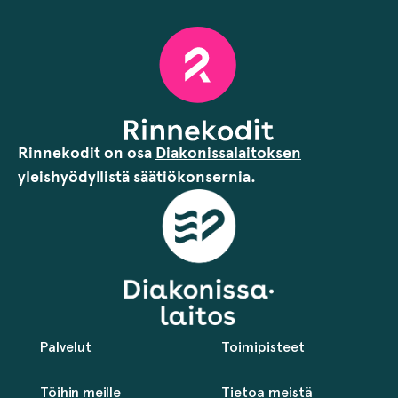
Rinnekodit on osa
Diakonissalaitoksen
yleishyödyllistä säätiökonsernia.
Palvelut
Toimipisteet
Töihin meille
Tietoa meistä