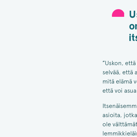
U
o
i
”Uskon, että
selvää, että
mitä elämä vo
että voi asu
Itsenäisemmä
asioita, jot
ole välttämät
lemmikkieläi