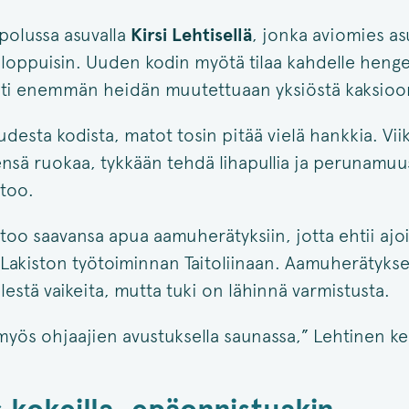
polussa asuvalla
Kirsi Lehtisellä
, jonka aviomies a
nloppuisin. Uuden kodin myötä tilaa kahdelle henge
ti enemmän heidän muutettuaan yksiöstä kaksioo
esta kodista, matot tosin pitää vielä hankkia. Vii
sä ruokaa, tykkään tehdä lihapullia ja perunamuus
too.
too saavansa apua aamuherätyksiin, jotta ehtii ajoi
Lakiston työtoiminnan Taitoliinaan. Aamuherätykset
estä vaikeita, mutta tuki on lähinnä varmistusta.
 myös ohjaajien avustuksella saunassa,” Lehtinen ke