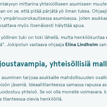
ntakyvyn mittarina yhteisölliseen asumiseen muute
n on se, että pitää pärjätä yö ilman tukea. Ohjaaji
en ympärivuorokautisessa asumisessa, joten asukka
osattava myös itsenäisesti hälyttää apua.
yöllinen tuki on toki lähellä, mutta henkilökuntaa 
llä”, Jokipolun vastaava ohjaaja
Elina Lindholm
san
joustavampia, yhteisöllisiä mall
 asuminen tarjoaa asukkaille mahdollisuuden osallis
teisön jäseniä. Ideaalitilanteessa samassa rapussa as
uodostuu yhteisö. Se voi olla monelle voimavara, k
 tilanteessa olevia henkilöitä.