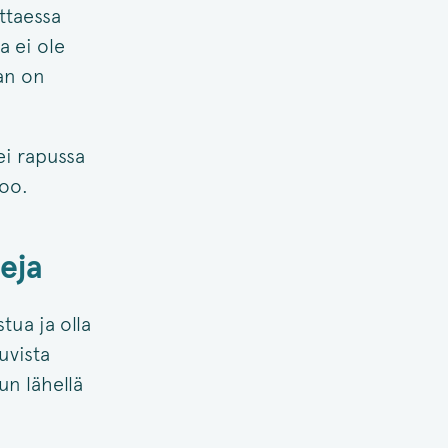
ttaessa
a ei ole
an on
ei rapussa
oo.
eja
tua ja olla
uvista
un lähellä