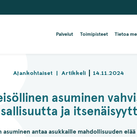
Palvelut
Toimipisteet
Tietoa me
Ajankohtaiset
|
Artikkeli
14.11.2024
eisöllinen asuminen vahvi
sallisuutta ja itsenäisyyt
n asuminen antaa asukkaille mahdollisuuden elää i