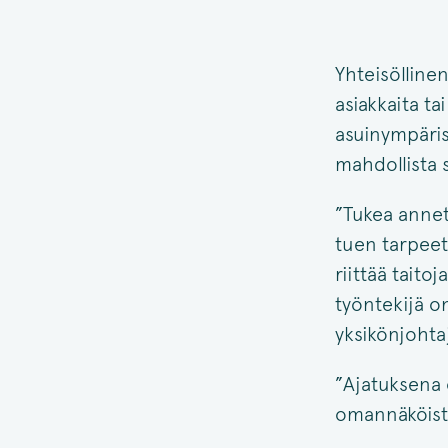
Yhteisölline
asiakkaita ta
asuinympäris
mahdollista 
”Tukea anneta
tuen tarpeet
riittää taito
työntekijä o
yksikönjohta
”Ajatuksena 
omannäköist