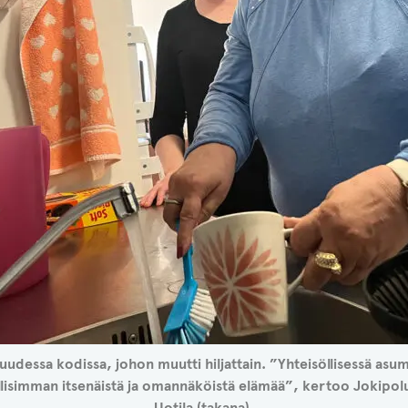
 uudessa kodissa, johon muutti hiljattain. ”Yhteisöllisessä asum
lisimman itsenäistä ja omannäköistä elämää”, kertoo Jokipol
Uotila (takana).