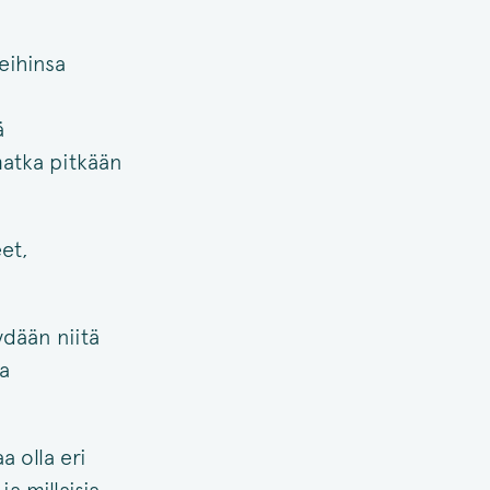
eihinsa
ä
atka pitkään
et,
ydään niitä
a
a olla eri