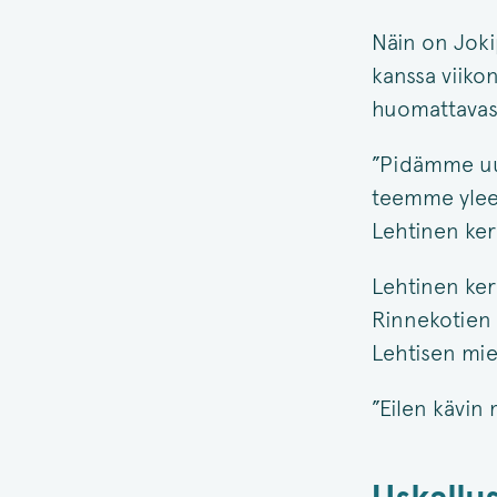
Näin on Joki
kanssa viiko
huomattavas
”Pidämme uud
teemme yleen
Lehtinen ker
Lehtinen ker
Rinnekotien 
Lehtisen miel
”Eilen kävin