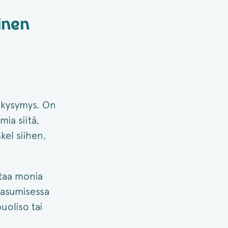
inen
okysymys. On
ia siitä,
kel siihen,
staa monia
uasumisessa
uoliso tai