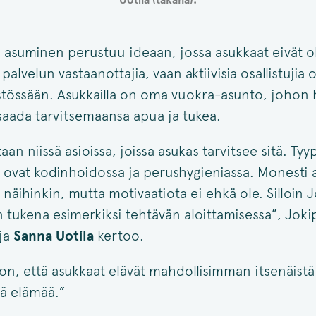
n asuminen perustuu ideaan, jossa asukkaat eivät o
i palvelun vastaanottajia, vaan aktiivisia osallistujia
tössään. Asukkailla on oma vuokra-asunto, johon h
saada tarvitsemaansa apua ja tukea.
an niissä asioissa, joissa asukas tarvitsee sitä. Tyy
 ovat kodinhoidossa ja perushygieniassa. Monesti a
ja näihinkin, mutta motivaatiota ei ehkä ole. Silloin
n tukena esimerkiksi tehtävän aloittamisessa”, Joki
ja
Sanna Uotila
kertoo.
on, että asukkaat elävät mahdollisimman itsenäistä
ä elämää.”