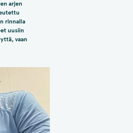
en arjen
eutettu
n rinnalla
et uusiin
yyttä, vaan