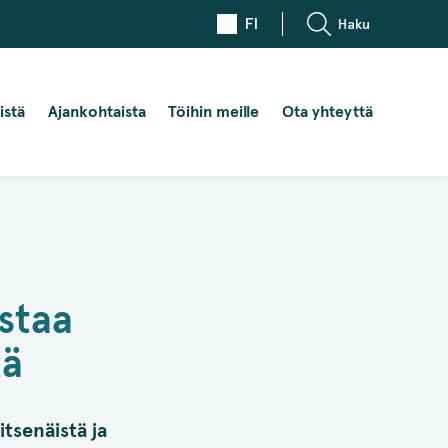
FI
Haku
istä
Ajankohtaista
Töihin meille
Ota yhteyttä
staa
tä
tsenäistä ja