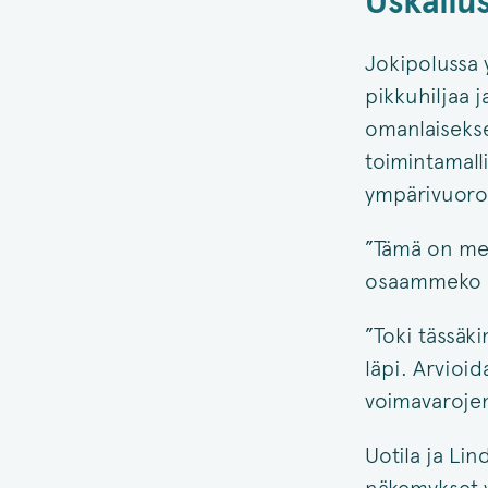
Uskallu
Jokipolussa 
pikkuhiljaa
omanlaisekse
toimintamall
ympärivuorok
”Tämä on mei
osaammeko hi
”Toki tässäki
läpi. Arvioi
voimavarojen
Uotila ja Lin