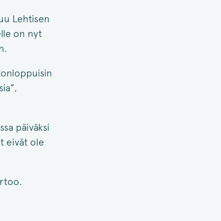
suu Lehtisen
lle on nyt
n.
konloppuisin
ia”,
ssa päiväksi
 eivät ole
rtoo.