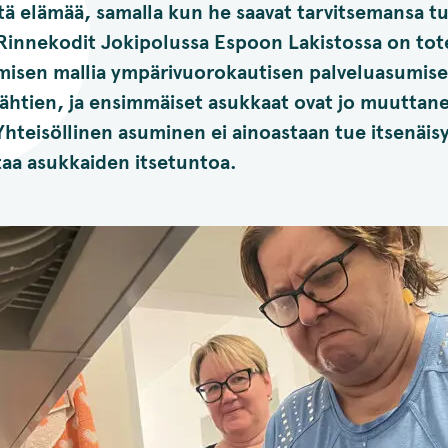
ä elämää, samalla kun he saavat tarvitsemansa tu
 Rinnekodit Jokipolussa Espoon Lakistossa on tot
umisen mallia ympärivuorokautisen palveluasumise
ähtien, ja ensimmäiset asukkaat ovat jo muuttane
Yhteisöllinen asuminen ei ainoastaan tue itsenäis
taa asukkaiden itsetuntoa.