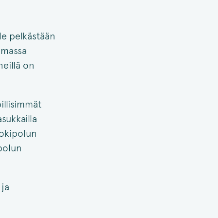
le pelkästään
 omassa
eillä on
pillisimmät
sukkailla
 Jokipolun
polun
 ja