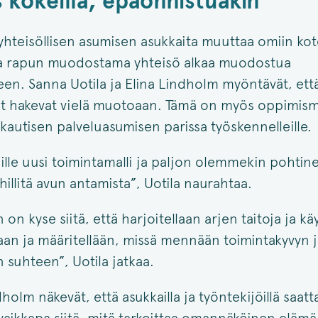
s kokeilla, epäonnistuakin
yhteisöllisen asumisen asukkaita muuttaa omiin kot
 ja rapun muodostama yhteisö alkaa muodostua
en. Sanna Uotila ja Elina Lindholm myöntävät, ett
it hakevat vielä muotoaan. Tämä on myös oppimism
autisen palveluasumisen parissa työskennelleille.
lle uusi toimintamalli ja paljon olemmekin pohtine
llitä avun antamista”, Uotila naurahtaa.
n on kyse siitä, että harjoitellaan arjen taitoja ja kä
daan ja määritellään, missä mennään toimintakyvyn j
 suhteen”, Uotila jatkaa.
dholm näkevät, että asukkailla ja työntekijöillä saatta