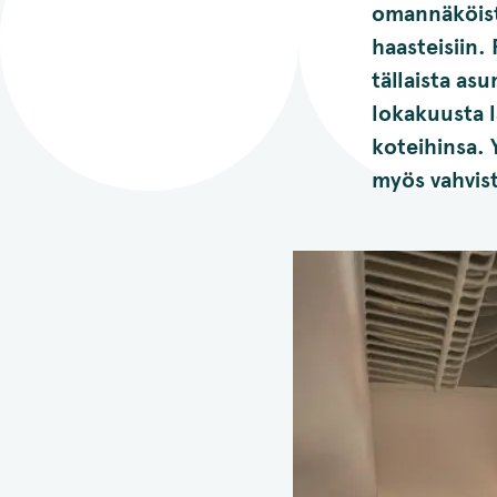
omannäköist
haasteisiin.
tällaista as
lokakuusta l
koteihinsa. 
myös vahvis