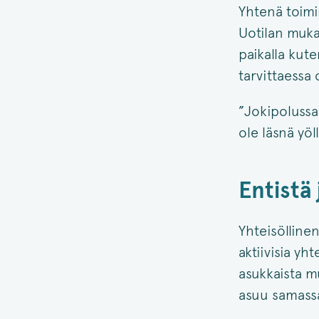
Yhtenä toimi
Uotilan mukaa
paikalla kut
tarvittaessa 
”Jokipolussa 
ole läsnä yö
Entistä 
Yhteisöllinen
aktiivisia yh
asukkaista m
asuu samassa