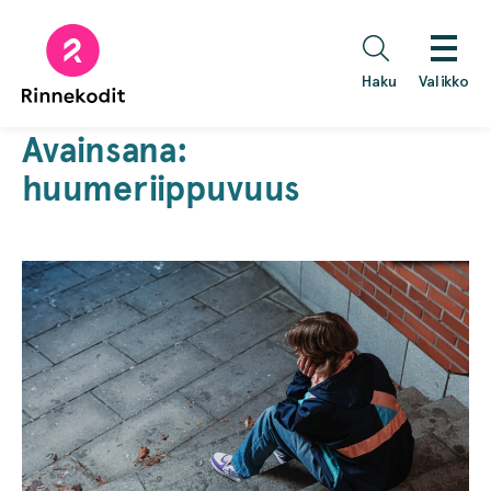
Hyppää
sisältöön
Haku
Valikko
Avainsana:
huumeriippuvuus