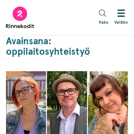
Hyppää
sisältöön
Haku
Valikko
Avainsana:
oppilaitosyhteistyö