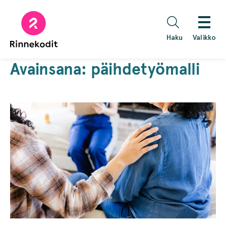
Hyppää
sisältöön
Haku
Valikko
Avainsana:
päihdetyömalli