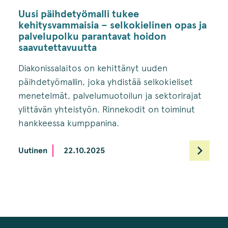
Uusi päihdetyömalli tukee
kehitysvammaisia – selkokielinen opas ja
palvelupolku parantavat hoidon
saavutettavuutta
Diakonissalaitos on kehittänyt uuden
päihdetyömallin, joka yhdistää selkokieliset
menetelmät, palvelumuotoilun ja sektorirajat
ylittävän yhteistyön. Rinnekodit on toiminut
hankkeessa kumppanina.
Uutinen
22.10.2025