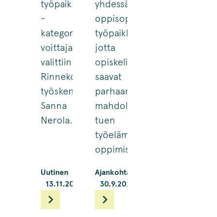
työpaikkaohjaaja
yhdessä
-
oppisopimusopiskelijoiden
kategorian
työpaikkaohjausta,
voittajaksi
jotta
valittiin
opiskelijat
Rinnekodeilla
saavat
työskentelevä
parhaan
Sanna
mahdollisen
Nerola.
tuen
työelämässä
oppimiseen.
Uutinen
Ajankohtaiset
13.11.2025
30.9.2025