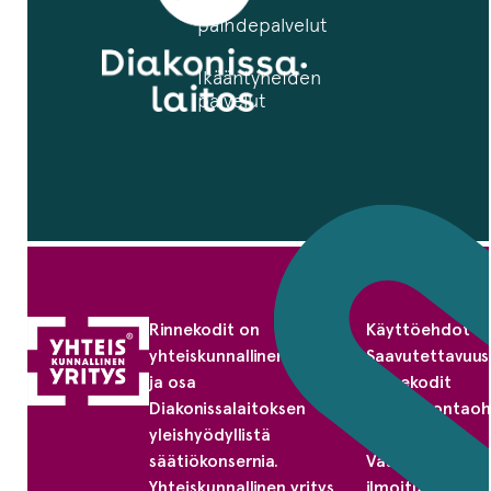
ja
ijan
päihdepalvelut
Ikääntyneiden
palvelut
Rinnekodit on
Käyttöehdot
yhteiskunnallinen yritys
Saavutettavuus
ja osa
Rinnekodit
Diakonissalaitoksen
omavalvontaoh
yleishyödyllistä
Tietosuoja
säätiökonsernia.
Väärinkäytösep
Yhteiskunnallinen yritys
ilmoituskanava