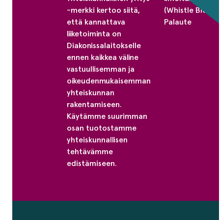
-merkki kertoo siitä,
(Whistle Blower
että kannattava
Palaute
liiketoiminta on
Diakonissalaitokselle
ennen kaikkea väline
vastuullisemman ja
oikeudenmukaisemman
yhteiskunnan
rakentamiseen.
Käytämme suurimman
osan tuotostamme
yhteiskunnallisen
tehtävämme
edistämiseen.