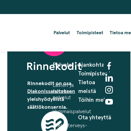
Palvelut
Toimipisteet
Tietoa me
Palvelut
Ajankohtaista
Toimipisteet
Tietoa
Rinnekodit on osa
Lasten ja
meistä
Diakonissalaitoksen
nuorten
palvelut
yleishyödyllistä
Töihin meille
säätiökonsernia.
Vammaispalvelut
Ota yhteyttä
Mielenterveys-