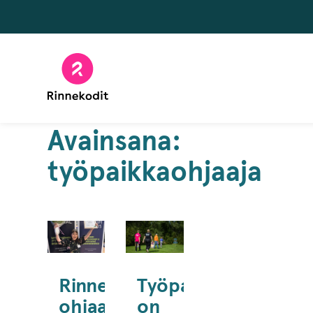
Hyppää
sisältöön
Avainsana:
työpaikkaohjaaja
Rinnekotien
Työpaikkaohjaaja
ohjaaja
on