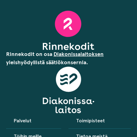
Rinnekodit on osa
Diakonissalaitoksen
yleishyödyllistä säätiökonsernia.
Palvelut
Toimipisteet
Töihin meille
Tietoa meistä