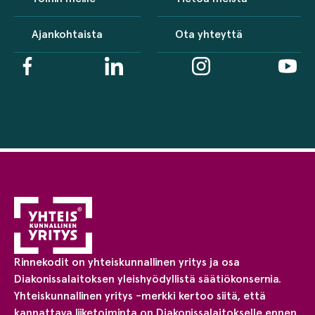
Ajankohtaista
Ota yhteyttä
Rinnekodit on yhteiskunnallinen yritys ja osa
Diakonissalaitoksen yleishyödyllistä säätiökonsernia.
Yhteiskunnallinen yritys -merkki kertoo siitä, että
kannattava liiketoiminta on Diakonissalaitokselle ennen