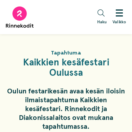
Hyppää
sisältöön
Haku
Valikko
Tapahtuma
Kaikkien kesäfestari
Oulussa
Oulun festarikesän avaa kesän iloisin
ilmaistapahtuma Kaikkien
kesäfestari. Rinnekodit ja
Diakonissalaitos ovat mukana
tapahtumassa.