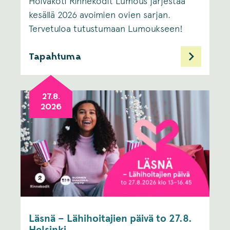
Hoivakoti Rinnekodit Lumous järjestää
kesällä 2026 avoimien ovien sarjan.
Tervetuloa tutustumaan Lumoukseen!
Tapahtuma
27.8.
2026
Läsnä – Lähihoitajien päivä to 27.8.
Helsinki