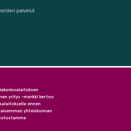
neiden palvelut
Diakonissalaitoksen
inen yritys -merkki kertoo
ssalaitokselle ennen
ukaisemman yhteiskunnan
tuotostamme