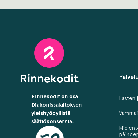
Palvel
Rinnekodit on osa
Lasten 
Diakonissalaitoksen
yleishyödyllistä
Vammais
säätiökonsernia.
Mielent
päihdep