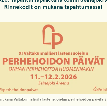
Rinnekodit on mukana tapahtumassa!
kana Valtakunnallisilla lastensuojelun perhehoidon päivillä Se