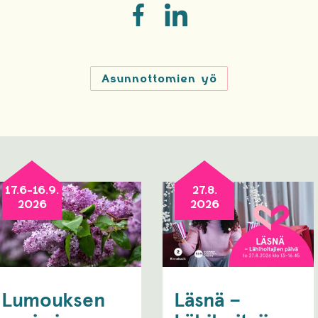
Asunnottomien yö
17.6-16.9.
27.8.
2026
2026
Lumouksen
Läsnä –