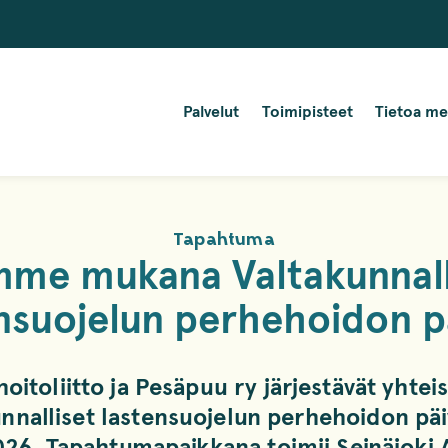
Palvelut
Toimipisteet
Tietoa me
Tapahtuma
me mukana Valtakunnalli
nsuojelun perhehoidon pä
oitoliitto ja Pesäpuu ry järjestävät yhtei
nnalliset lastensuojelun perhehoidon päi
026. Tapahtumapaikkana toimii Seinäjoki 