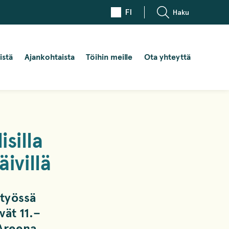
FI
Haku
istä
Ajankohtaista
Töihin meille
Ota yhteyttä
silla
ivillä
styössä
vät
11.–
Areena.