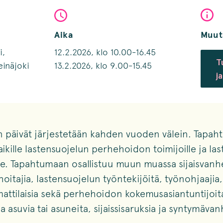
Aika
Muut
i,
12.2.2026, klo 10.00-16.45
T
einäjoki
13.2.2026, klo 9.00-15.45
j
 päivät järjestetään kahden vuoden välein. Tapah
aikille lastensuojelun perhehoidon toimijoille ja la
lle. Tapahtumaan osallistuu muun muassa sijaisvanh
oitajia, lastensuojelun työntekijöitä, työnohjaajia,
attilaisia sekä perhehoidon kokemusasiantuntijoit
sa asuvia tai asuneita, sijaissisaruksia ja syntymäva