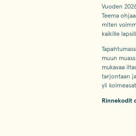
Vuoden 202
Teema ohjaa 
miten voimme 
kaikille laps
Tapahtumassa
muun muassa 
mukavaa ilta
tarjontaan j
yli kolmeasat
Rinnekodit o