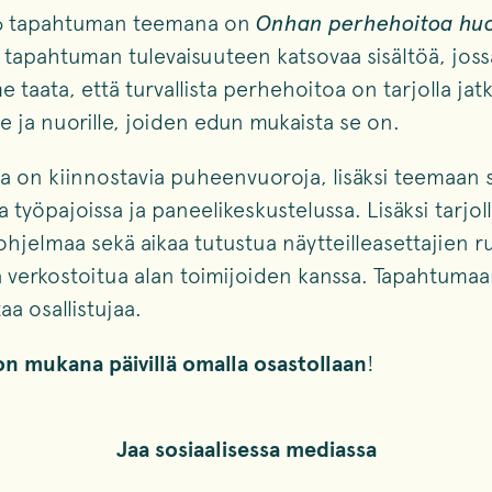
6 tapahtuman teemana on
Onhan perhehoitoa hu
tapahtuman tulevaisuuteen katsovaa sisältöä, joss
taata, että turvallista perhehoitoa on tarjolla jat
ille ja nuorille, joiden edun mukaista se on.
 on kiinnostavia puheenvuoroja, lisäksi teemaan
työpajoissa ja paneelikeskustelussa. Lisäksi tarjol
ohjelmaa sekä aikaa tutustua näytteilleasettajien 
a verkostoitua alan toimijoiden kanssa. Tapahtuma
aa osallistujaa.
n mukana päivillä omalla osastollaan
!
Jaa sosiaalisessa mediassa