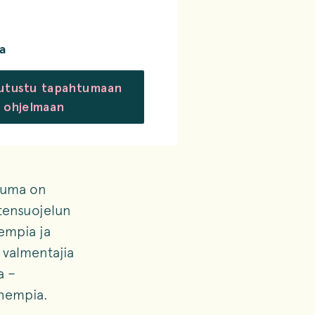
a
utustu tapahtumaan
a ohjelmaan
tuma on
stensuojelun
empia ja
 valmentajia
a –
nhempia.