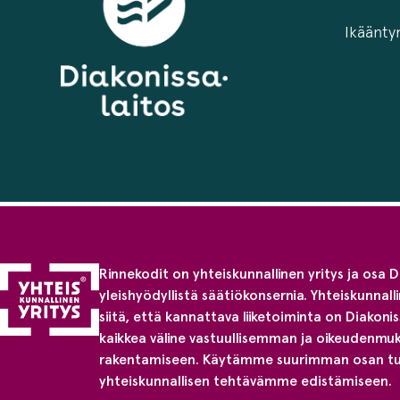
Ikäänty
Rinnekodit on yhteiskunnallinen yritys ja osa 
yleishyödyllistä säätiökonsernia. Yhteiskunnall
siitä, että kannattava liiketoiminta on Diakoni
kaikkea väline vastuullisemman ja oikeudenm
rakentamiseen. Käytämme suurimman osan 
yhteiskunnallisen tehtävämme edistämiseen.