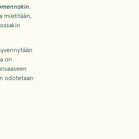
omennakin
.
a mietitään,
kossakin
 syvennytään
la on
runsaaseen
an odotetaan