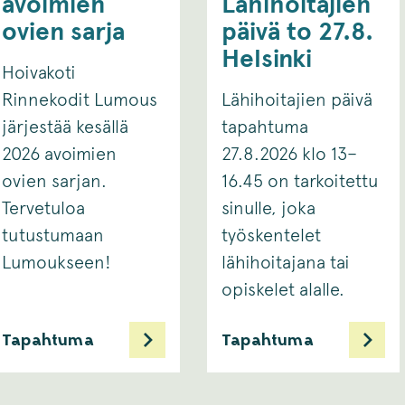
avoimien
Lähihoitajien
ovien sarja
päivä to 27.8.
Helsinki
Hoivakoti
Rinnekodit Lumous
Lähihoitajien päivä
järjestää kesällä
tapahtuma
2026 avoimien
27.8.2026 klo 13–
ovien sarjan.
16.45 on tarkoitettu
Tervetuloa
sinulle, joka
tutustumaan
työskentelet
Lumoukseen!
lähihoitajana tai
opiskelet alalle. ​
Tapahtuma
Tapahtuma