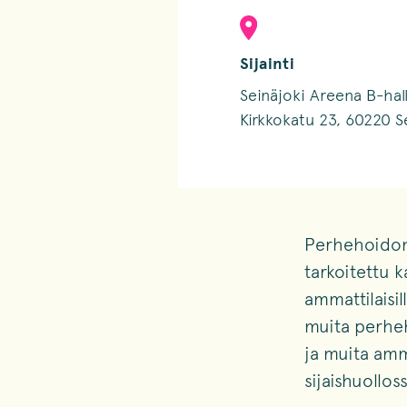
Sijainti
Seinäjoki Areena B-​hall
Kirkkokatu 23, 60220 S
Perhehoidon
tarkoitettu k
ammattilaisi
muita perheh
ja muita amm
sijaishuollos