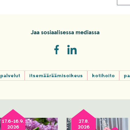
Jaa sosiaalisessa mediassa
palvelut
itsemääräämisoikeus
kotihoito
pa
17.6-16.9.
27.8.
2026
2026