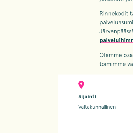
Rinnekodit t
palveluasumis
Järvenpääss
palveluihim
Olemme os
toimimme val
Sijainti
Valtakunnallinen