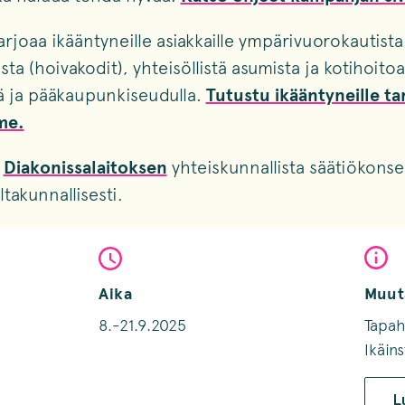
arjoaa ikääntyneille asiakkaille ympärivuorokautista
ta (hoivakodit), yhteisöllistä asumista ja kotihoito
ä ja pääkaupunkiseudulla.
Tutustu ikääntyneille tar
me.
a
Diakonissalaitoksen
yhteiskunnallista säätiökonse
takunnallisesti.
Aika
Muut
8.-21.9.2025
Tapah
Ikäins
L