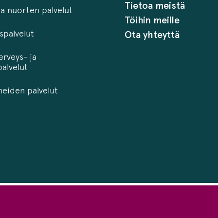
Tietoa meistä
ja nuorten palvelut
Töihin meille
palvelut
Ota yhteyttä
erveys- ja
alvelut
neiden palvelut