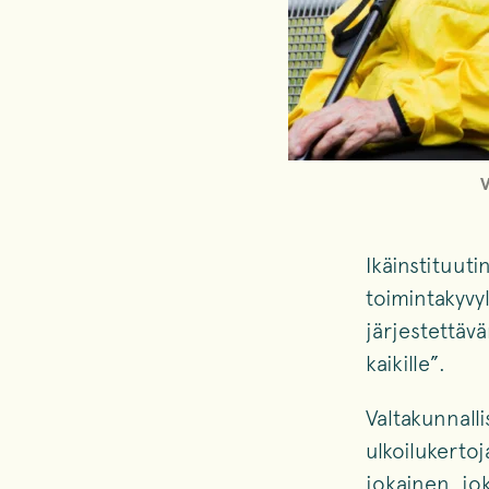
V
Ikäinstituut
toimintakyvy
järjestettäv
kaikille”.
Valtakunnall
ulkoilukerto
jokainen, jo