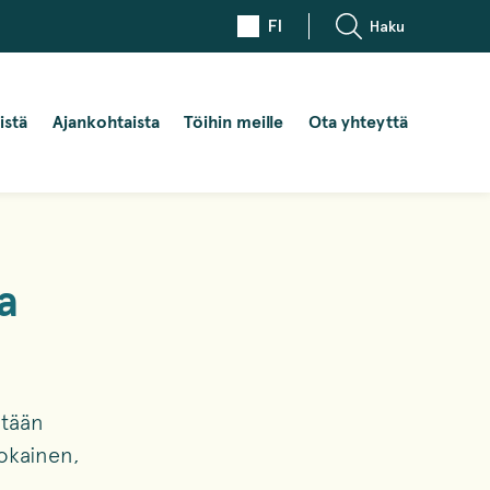
FI
Haku
istä
Ajankohtaista
Töihin meille
Ota yhteyttä
a
ltään
jokainen,