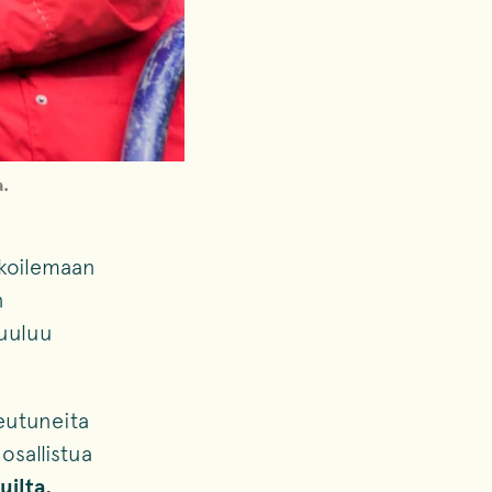
a.
lkoilemaan
n
kuuluu
eutuneita
osallistua
uilta.