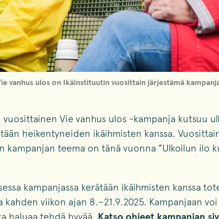
ie vanhus ulos on Ikäinstituutin vuosittain järjestämä kampanj
in vuosittainen Vie vanhus ulos -kampanja kutsuu u
ltään heikentyneiden ikäihmisten kanssa. Vuosittai
än kampanjan teema on tänä vuonna ”Ulkoilun ilo 
isessa kampanjassa kerätään ikäihmisten kanssa tot
ja kahden viikon ajan 8.–21.9.2025. Kampanjaan voi 
ka haluaa tehdä hyvää.
Katso ohjeet kampanjan siv