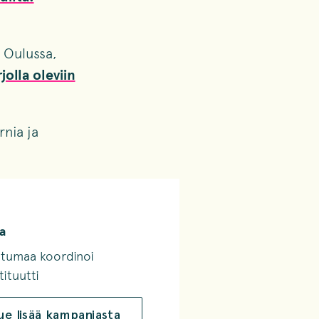
a Oulussa,
jolla oleviin
rnia ja
a
tumaa koordinoi
tituutti
ue lisää kampanjasta