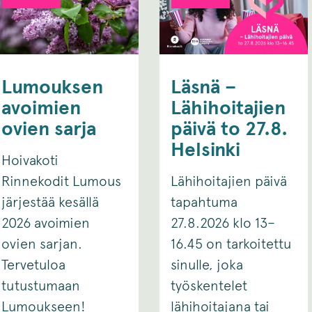
Lumouksen
Läsnä –
avoimien
Lähihoitajien
ovien sarja
päivä to 27.8.
Helsinki
Hoivakoti
Rinnekodit Lumous
Lähihoitajien päivä
järjestää kesällä
tapahtuma
2026 avoimien
27.8.2026 klo 13–
ovien sarjan.
16.45 on tarkoitettu
Tervetuloa
sinulle, joka
tutustumaan
työskentelet
Lumoukseen!
lähihoitajana tai