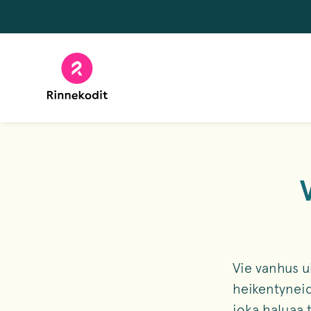
Hyppää
sisältöön
Vie vanhus u
heikentyneid
joka haluaa 