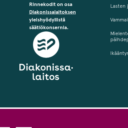
Rinnekodit on osa
Lasten 
Diakonissalaitoksen
yleishyödyllistä
Vammais
säätiökonsernia.
Mielent
päihdep
Ikäänty