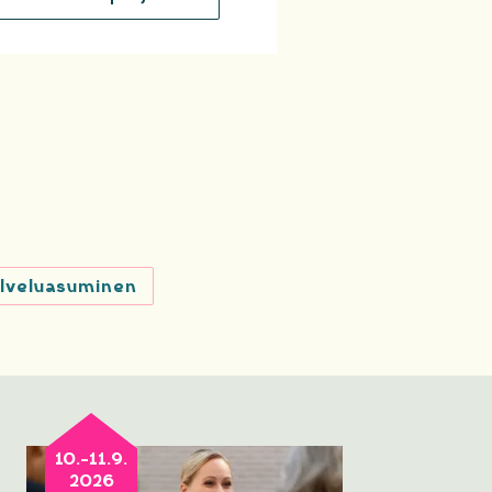
lveluasuminen
10.-11.9.
2026