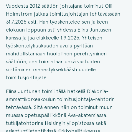
Vuodesta 2012 säätiön johtajana toiminut Olli
Holmström jatkaa toimitusjohtajan tehtävässään
31.7.2025 asti. Hän työskentelee sen jälkeen
elokuun loppuun asti yhdessä Elina Juntusen
kanssa ja jää eläkkeelle 1.9.2025. Yhteisen
työskentelykuukauden avulla pyritään
mahdollistamaan huolellinen perehtyminen
säätiöön, sen toimintaan sekä vastuiden
siirtäminen menestyksekkäästi uudelle
toimitusjohtajalle.
Elina Juntunen toimii tällä hetkellä Diakonia-
ammattikorkeakoulun toimitusjohtaja-rehtorin
tehtävässä. Sitä ennen hän on toiminut muun
muassa opetuspäällikkönä Ava-akatemiassa,
tutkijatohtorina Helsingin yliopistossa sekä
asiantuntijatehtävissä Kirkkohallituksessa.