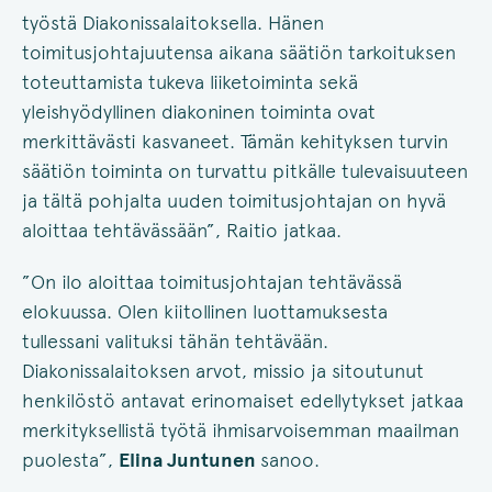
työstä Diakonissalaitoksella. Hänen
toimitusjohtajuutensa aikana säätiön tarkoituksen
toteuttamista tukeva liiketoiminta sekä
yleishyödyllinen diakoninen toiminta ovat
merkittävästi kasvaneet. Tämän kehityksen turvin
säätiön toiminta on turvattu pitkälle tulevaisuuteen
ja tältä pohjalta uuden toimitusjohtajan on hyvä
aloittaa tehtävässään”, Raitio jatkaa.
”On ilo aloittaa toimitusjohtajan tehtävässä
elokuussa. Olen kiitollinen luottamuksesta
tullessani valituksi tähän tehtävään.
Diakonissalaitoksen arvot, missio ja sitoutunut
henkilöstö antavat erinomaiset edellytykset jatkaa
merkityksellistä työtä ihmisarvoisemman maailman
puolesta”,
Elina Juntunen
sanoo.