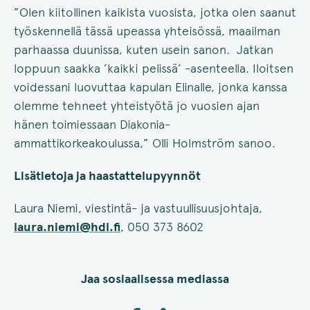
”Olen kiitollinen kaikista vuosista, jotka olen saanut
työskennellä tässä upeassa yhteisössä, maailman
parhaassa duunissa, kuten usein sanon. Jatkan
loppuun saakka ’kaikki pelissä’ -asenteella. Iloitsen
voidessani luovuttaa kapulan Elinalle, jonka kanssa
olemme tehneet yhteistyötä jo vuosien ajan
hänen toimiessaan Diakonia-
ammattikorkeakoulussa,” Olli Holmström sanoo.
Lisätietoja ja haastattelupyynnöt
Laura Niemi, viestintä- ja vastuullisuusjohtaja,
laura.niemi@hdl.fi
, 050 373 8602
Jaa sosiaalisessa mediassa