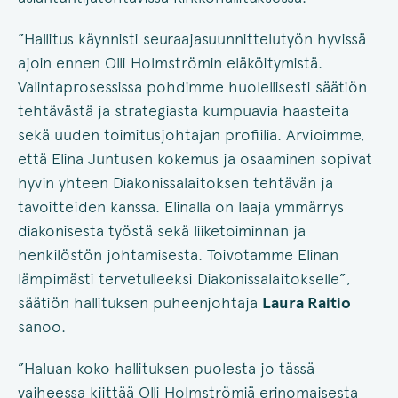
”Hallitus käynnisti seuraajasuunnittelutyön hyvissä
ajoin ennen Olli Holmströmin eläköitymistä.
Valintaprosessissa pohdimme huolellisesti säätiön
tehtävästä ja strategiasta kumpuavia haasteita
sekä uuden toimitusjohtajan profiilia. Arvioimme,
että Elina Juntusen kokemus ja osaaminen sopivat
hyvin yhteen Diakonissalaitoksen tehtävän ja
tavoitteiden kanssa. Elinalla on laaja ymmärrys
diakonisesta työstä sekä liiketoiminnan ja
henkilöstön johtamisesta. Toivotamme Elinan
lämpimästi tervetulleeksi Diakonissalaitokselle”,
säätiön hallituksen puheenjohtaja
Laura Raitio
sanoo.
”Haluan koko hallituksen puolesta jo tässä
vaiheessa kiittää Olli Holmströmiä erinomaisesta