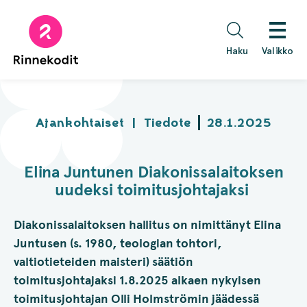
Hyppää
sisältöön
Haku
Valikko
Ajankohtaiset
|
Tiedote
28.1.2025
Elina Juntunen Diakonissalaitoksen
uudeksi toimitusjohtajaksi
Diakonissalaitoksen hallitus on nimittänyt Elina
Juntusen (s. 1980, teologian tohtori,
valtiotieteiden maisteri) säätiön
toimitusjohtajaksi 1.8.2025 alkaen nykyisen
toimitusjohtajan Olli Holmströmin jäädessä