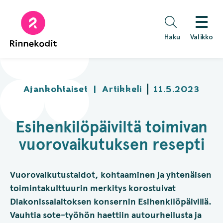
Hyppää
sisältöön
Haku
Valikko
Ajankohtaiset
|
Artikkeli
11.5.2023
Esihenkilöpäiviltä toimivan
vuorovaikutuksen resepti
Vuorovaikutustaidot, kohtaaminen ja yhtenäisen
toimintakulttuurin merkitys korostuivat
Diakonissalaitoksen konsernin Esihenkilöpäivillä.
Vauhtia sote-työhön haettiin autourheilusta ja