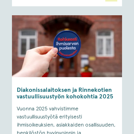
Diakonissalaitoksen ja Rinnekotien
vastuullisuustyön kohokohtia 2025
Vuonna 2025 vahvistimme
vastuullisuustyötä erityisesti
ihmisoikeuksien, asiakkaiden osallisuuden,
henkilöstön hyvinvoinnin ja