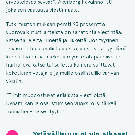
arvostelevaa sävyä?”, Åkerberg havainnollisti
jokaisen vastuuta viestinnästä.
Tutkimusten mukaan peräti 93 prosenttia
vuorovaikutustilanteista on sanatonta viestintää:
katseita, eleitä, ilmeitä ja liikkeitä. Jos fyysinen
ilmaisu ei tue sanallista viestiä, viesti vesittyy. Tämä
kannattaa pitää mielessä myös etätapaamisissa:
harhaileva katse tai suljettu kamera välittävät
kokouksen vetäjälle ja muille osallistujille vahvan
viestin.
”Tiimit muodostuvat erilaisista viestijöistä.
Dynamiikan ja osallistumisen vuoksi olisi tärkeä
tunnistaa erilaiset tyylit.”
Ystävällisyys ei vie aikaasi.