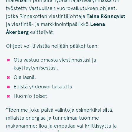
materiaalin pohjalta Työnantajakuvaryhmässä on
työstetty Vastuullisen vuorovaikutuksen ohjeet,
jotka Rinnekotien viestintäjohtaja
Taina Rönnqvist
ja viestintä- ja markkinointipäällikkö
Leena
Åkerberg
esittelivät.
Ohjeet voi tiivistää neljään pääkohtaan:
Ota vastuu omasta viestinnästäsi ja
käyttäytymisestäsi.
Ole läsnä.
Edistä yhdenvertaisuutta.
Huomio toiset.
”Teemme joka päivä valintoja esimerkiksi siitä,
millaista energiaa ja tunnelmaa tuomme
mukanamme: iloa ja empatiaa vai kriittisyyttä ja