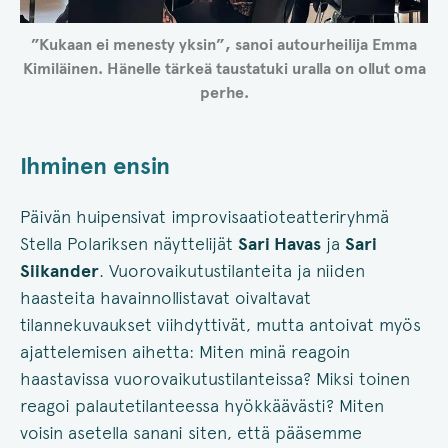
”Kukaan ei menesty yksin”, sanoi autourheilija Emma
Kimiläinen. Hänelle tärkeä taustatuki uralla on ollut oma
perhe.
Ihminen ensin
Päivän huipensivat improvisaatioteatteriryhmä
Stella Polariksen näyttelijät
Sari Havas
ja
Sari
Siikander
. Vuorovaikutustilanteita ja niiden
haasteita havainnollistavat oivaltavat
tilannekuvaukset viihdyttivät, mutta antoivat myös
ajattelemisen aihetta: Miten minä reagoin
haastavissa vuorovaikutustilanteissa? Miksi toinen
reagoi palautetilanteessa hyökkäävästi? Miten
voisin asetella sanani siten, että pääsemme