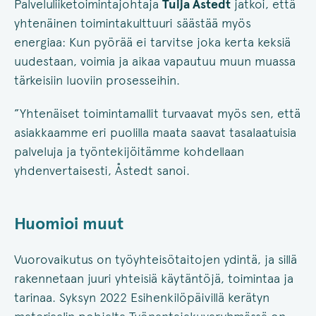
Palveluliiketoimintajohtaja
Tuija Åstedt
jatkoi, että
yhtenäinen toimintakulttuuri säästää myös
energiaa: Kun pyörää ei tarvitse joka kerta keksiä
uudestaan, voimia ja aikaa vapautuu muun muassa
tärkeisiin luoviin prosesseihin.
”Yhtenäiset toimintamallit turvaavat myös sen, että
asiakkaamme eri puolilla maata saavat tasalaatuisia
palveluja ja työntekijöitämme kohdellaan
yhdenvertaisesti, Åstedt sanoi.
Huomioi muut
Vuorovaikutus on työyhteisötaitojen ydintä, ja sillä
rakennetaan juuri yhteisiä käytäntöjä, toimintaa ja
tarinaa. Syksyn 2022 Esihenkilöpäivillä kerätyn