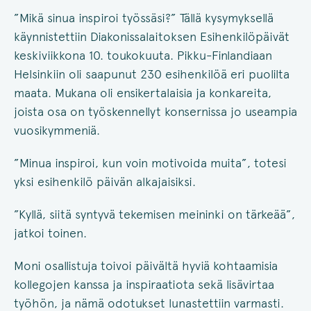
”Mikä sinua inspiroi työssäsi?” Tällä kysymyksellä
käynnistettiin Diakonissalaitoksen Esihenkilöpäivät
keskiviikkona 10. toukokuuta. Pikku-Finlandiaan
Helsinkiin oli saapunut 230 esihenkilöä eri puolilta
maata. Mukana oli ensikertalaisia ja konkareita,
joista osa on työskennellyt konsernissa jo useampia
vuosikymmeniä.
”Minua inspiroi, kun voin motivoida muita”, totesi
yksi esihenkilö päivän alkajaisiksi.
”Kyllä, siitä syntyvä tekemisen meininki on tärkeää”,
jatkoi toinen.
Moni osallistuja toivoi päivältä hyviä kohtaamisia
kollegojen kanssa ja inspiraatiota sekä lisävirtaa
työhön, ja nämä odotukset lunastettiin varmasti.