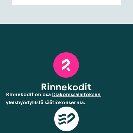
Rinnekodit on osa
Diakonissalaitoksen
yleishyödyllistä säätiökonsernia.