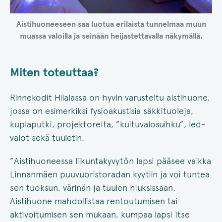
Aistihuoneeseen saa luotua erilaista tunnelmaa muun
muassa valoilla ja seinään heijastettavalla näkymällä.
Miten toteuttaa?
Rinnekodit Hiialassa on hyvin varusteltu aistihuone,
jossa on esimerkiksi fysioakustisia säkkituoleja,
kuplaputki, projektoreita, ”kuituvalosuihku”, led-
valot sekä tuuletin.
”Aistihuoneessa liikuntakyvytön lapsi pääsee vaikka
Linnanmäen puuvuoristoradan kyytiin ja voi tuntea
sen tuoksun, värinän ja tuulen hiuksissaan.
Aistihuone mahdollistaa rentoutumisen tai
aktivoitumisen sen mukaan, kumpaa lapsi itse