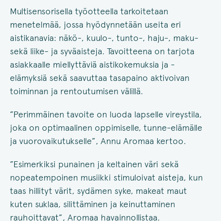
Multisensorisella työotteella tarkoitetaan
menetelmää, jossa hyödynnetään useita eri
aistikanavia: näkö-, kuulo-, tunto-, haju-, maku-
sekä liike- ja syväaisteja. Tavoitteena on tarjota
asiakkaalle miellyttäviä aistikokemuksia ja -
elämyksiä sekä saavuttaa tasapaino aktivoivan
toiminnan ja rentoutumisen välillä.
”Perimmäinen tavoite on luoda lapselle vireystila,
joka on optimaalinen oppimiselle, tunne-elämälle
ja vuorovaikutukselle”, Annu Aromaa kertoo.
”Esimerkiksi punainen ja keltainen väri sekä
nopeatempoinen musiikki stimuloivat aisteja, kun
taas hillityt värit, sydämen syke, makeat maut
kuten suklaa, silittäminen ja keinuttaminen
rauhoittavat”, Aromaa havainnollistaa.