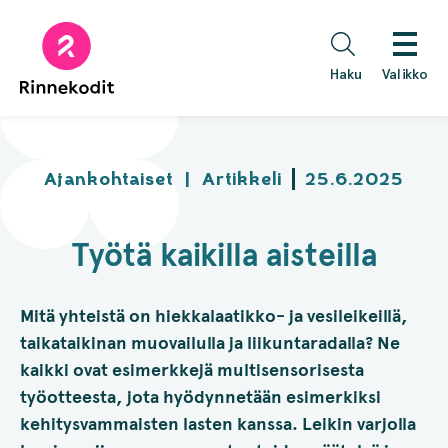
Hyppää
sisältöön
Haku
Valikko
Ajankohtaiset
|
Artikkeli
25.6.2025
Työtä kaikilla aisteilla
Mitä yhteistä on hiekkalaatikko- ja vesileikeillä,
taikataikinan muovailulla ja liikuntaradalla? Ne
kaikki ovat esimerkkejä multisensorisesta
työotteesta, jota hyödynnetään esimerkiksi
kehitysvammaisten lasten kanssa. Leikin varjolla