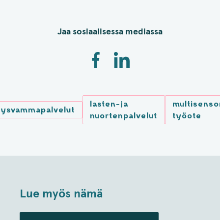
Jaa sosiaalisessa mediassa
lasten-ja
multisenso
tysvammapalvelut
nuortenpalvelut
työote
Lue myös nämä