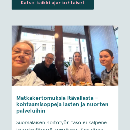
Katso kaikki ajankohtaiset
Matkakertomuksia Itävallasta –
kohtaamisoppeja lasten ja nuorten
palveluihin
Suomalaisen hoitotyön taso ei kalpene