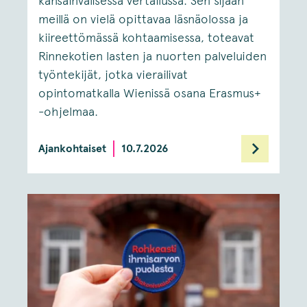
kansainvälisessä vertailussa. Sen sijaan
meillä on vielä opittavaa läsnäolossa ja
kiireettömässä kohtaamisessa, toteavat
Rinnekotien lasten ja nuorten palveluiden
työntekijät, jotka vierailivat
opintomatkalla Wienissä osana Erasmus+
-ohjelmaa.
Ajankohtaiset
10.7.2026