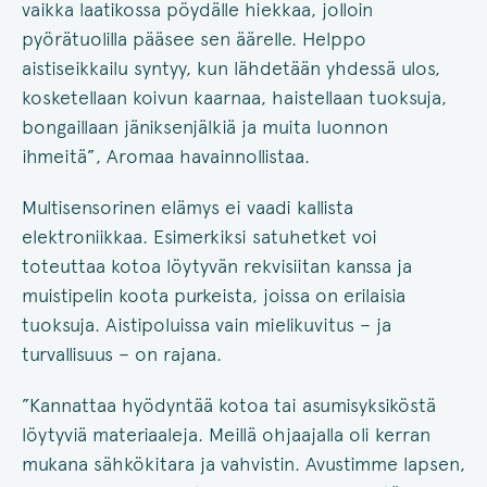
vaikka laatikossa pöydälle hiekkaa, jolloin
pyörätuolilla pääsee sen äärelle. Helppo
aistiseikkailu syntyy, kun lähdetään yhdessä ulos,
kosketellaan koivun kaarnaa, haistellaan tuoksuja,
bongaillaan jäniksenjälkiä ja muita luonnon
ihmeitä”, Aromaa havainnollistaa.
Multisensorinen elämys ei vaadi kallista
elektroniikkaa. Esimerkiksi satuhetket voi
toteuttaa kotoa löytyvän rekvisiitan kanssa ja
muistipelin koota purkeista, joissa on erilaisia
tuoksuja. Aistipoluissa vain mielikuvitus – ja
turvallisuus – on rajana.
”Kannattaa hyödyntää kotoa tai asumisyksiköstä
löytyviä materiaaleja. Meillä ohjaajalla oli kerran
mukana sähkökitara ja vahvistin. Avustimme lapsen,