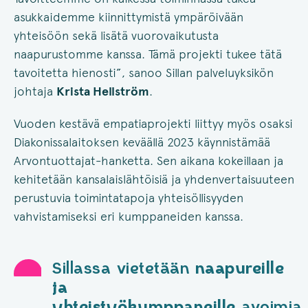
asukkaidemme kiinnittymistä ympäröivään
yhteisöön sekä lisätä vuorovaikutusta
naapurustomme kanssa. Tämä projekti tukee tätä
tavoitetta hienosti”, sanoo Sillan palveluyksikön
johtaja
Krista Hellström
.
Vuoden kestävä empatiaprojekti liittyy myös osaksi
Diakonissalaitoksen keväällä 2023 käynnistämää
Arvontuottajat-hanketta. Sen aikana kokeillaan ja
kehitetään kansalaislähtöisiä ja yhdenvertaisuuteen
perustuvia toimintatapoja yhteisöllisyyden
vahvistamiseksi eri kumppaneiden kanssa.
Sillassa
vietetään
naapureille
ja
yhteistyökumppaneille
avoimia