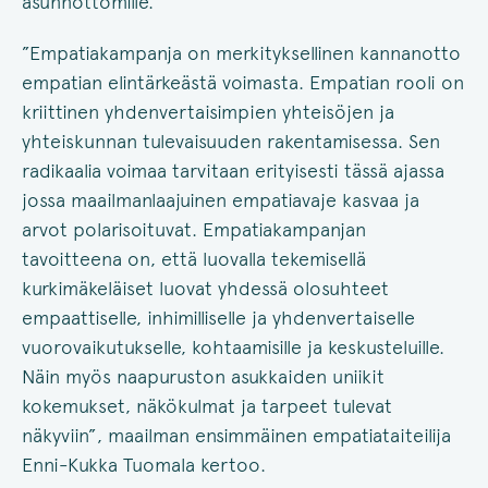
asunnottomille.
”Empatiakampanja on merkityksellinen kannanotto
empatian elintärkeästä voimasta. Empatian rooli on
kriittinen yhdenvertaisimpien yhteisöjen ja
yhteiskunnan tulevaisuuden rakentamisessa. Sen
radikaalia voimaa tarvitaan erityisesti tässä ajassa
jossa maailmanlaajuinen empatiavaje kasvaa ja
arvot polarisoituvat. Empatiakampanjan
tavoitteena on, että luovalla tekemisellä
kurkimäkeläiset luovat yhdessä olosuhteet
empaattiselle, inhimilliselle ja yhdenvertaiselle
vuorovaikutukselle, kohtaamisille ja keskusteluille.
Näin myös naapuruston asukkaiden uniikit
kokemukset, näkökulmat ja tarpeet tulevat
näkyviin”, maailman ensimmäinen empatiataiteilija
Enni-Kukka Tuomala kertoo.