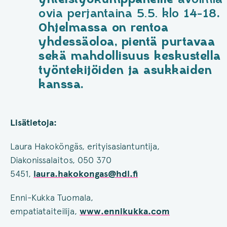
ovia perjantaina 5.5. klo 14-18
.
Ohjelmassa on rentoa
yhdessäoloa, pientä purtavaa
sekä mahdollisuus keskustella
työntekijöiden ja asukkaiden
kanssa.
Lisätietoja:
Laura Hakoköngäs, erityisasiantuntija,
Diakonissalaitos, 050 370
5451,
laura.hakokongas@hdl.fi
Enni-Kukka Tuomala,
empatiataiteilija,
www.ennikukka.com