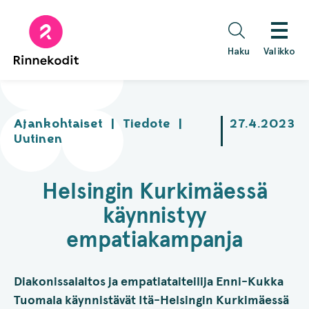
Hyppää
sisältöön
Haku
Valikko
Ajankohtaiset
|
Tiedote
|
27.4.2023
Uutinen
Helsingin Kurkimäessä
käynnistyy
empatiakampanja
Diakonissalaitos ja empatiataiteilija Enni-Kukka
Tuomala käynnistävät Itä-Helsingin Kurkimäessä