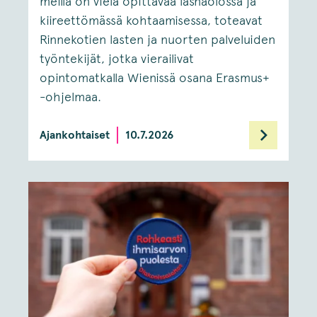
meillä on vielä opittavaa läsnäolossa ja
kiireettömässä kohtaamisessa, toteavat
Rinnekotien lasten ja nuorten palveluiden
työntekijät, jotka vierailivat
opintomatkalla Wienissä osana Erasmus+
-ohjelmaa.
Ajankohtaiset
10.7.2026