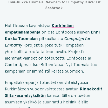
Enni-Kukka Tuomala: Newham for Empathy. Kuva: Liz
Seabrook
Huhtikuussa käynnistyvä
Kurkimäen
empatiakampanja
on osa Lontoossa asuvan
Enni-
Kukka Tuomalan
pitkäaikaista
Campaign for
Empathy
-projektia, joka tutkii empatian
yhteisöllistä roolia taiteen avulla. Projektin
aiemmat vaiheet on toteutettu Lontoossa ja
Cambridgessa Iso-Britanniassa. Nyt Tuomala tuo
kampanjan ensimmäistä kertaa Suomeen.
Empatiakampanja toteutetaan yhteistyössä
Kurkimäkeen vuodenvaihteessa avatun
Rinnekodit
Silta -asumisyksikön
kanssa. Silta on tuetun
asumisen yksikkö ja suunnattu helsinkiläisille