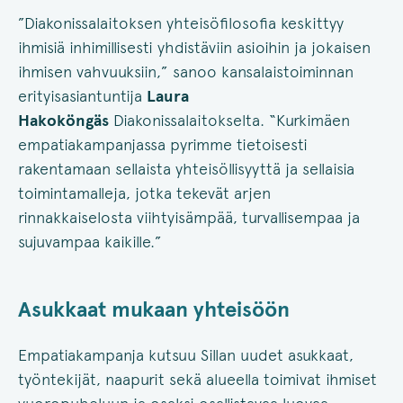
”Diakonissalaitoksen yhteisöfilosofia keskittyy
ihmisiä inhimillisesti yhdistäviin asioihin ja jokaisen
ihmisen vahvuuksiin,” sanoo kansalaistoiminnan
erityisasiantuntija
Laura
Hakoköngäs
Diakonissalaitokselta. “Kurkimäen
empatiakampanjassa pyrimme tietoisesti
rakentamaan sellaista yhteisöllisyyttä ja sellaisia
toimintamalleja, jotka tekevät arjen
rinnakkaiselosta viihtyisämpää, turvallisempaa ja
sujuvampaa kaikille.”
Asukkaat mukaan yhteisöön
Empatiakampanja kutsuu Sillan uudet asukkaat,
työntekijät, naapurit sekä alueella toimivat ihmiset