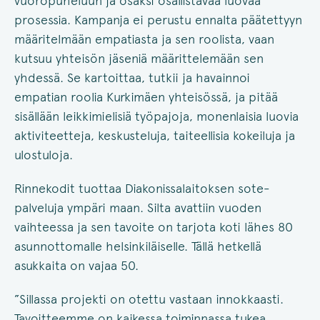
vuoropuheluun ja osaksi osallistavaa luovaa
prosessia. Kampanja ei perustu ennalta päätettyyn
määritelmään empatiasta ja sen roolista, vaan
kutsuu yhteisön jäseniä määrittelemään sen
yhdessä. Se kartoittaa, tutkii ja havainnoi
empatian roolia Kurkimäen yhteisössä, ja pitää
sisällään leikkimielisiä työpajoja, monenlaisia luovia
aktiviteetteja, keskusteluja, taiteellisia kokeiluja ja
ulostuloja.
Rinnekodit tuottaa Diakonissalaitoksen sote-
palveluja ympäri maan. Silta avattiin vuoden
vaihteessa ja sen tavoite on tarjota koti lähes 80
asunnottomalle helsinkiläiselle. Tällä hetkellä
asukkaita on vajaa 50.
”Sillassa projekti on otettu vastaan innokkaasti.
Tavoitteemme on kaikessa toiminnassa tukea