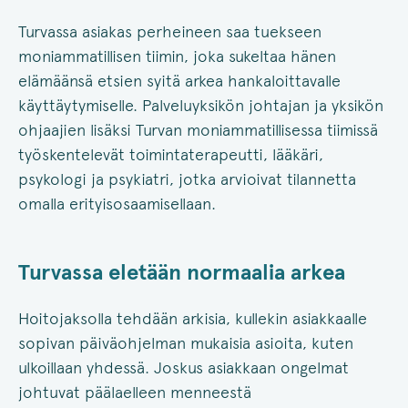
Turvassa asiakas perheineen saa tuekseen
moniammatillisen tiimin, joka sukeltaa hänen
elämäänsä etsien syitä arkea hankaloittavalle
käyttäytymiselle. Palveluyksikön johtajan ja yksikön
ohjaajien lisäksi Turvan moniammatillisessa tiimissä
työskentelevät toimintaterapeutti, lääkäri,
psykologi ja psykiatri, jotka arvioivat tilannetta
omalla erityisosaamisellaan.
Turvassa eletään normaalia arkea
Hoitojaksolla tehdään arkisia, kullekin asiakkaalle
sopivan päiväohjelman mukaisia asioita, kuten
ulkoillaan yhdessä. Joskus asiakkaan ongelmat
johtuvat päälaelleen menneestä