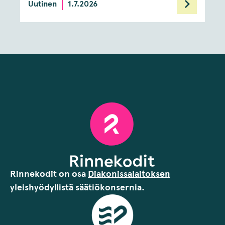
Uutinen
1.7.2026
Rinnekodit on osa
Diakonissalaitoksen
yleishyödyllistä säätiökonsernia.