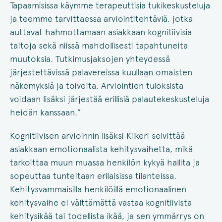
Tapaamisissa käymme terapeuttisia tukikeskusteluja
ja teemme tarvittaessa arviointitehtäviä, jotka
auttavat hahmottamaan asiakkaan kognitiivisia
taitoja sekä niissä mahdollisesti tapahtuneita
muutoksia. Tutkimusjaksojen yhteydessä
järjestettävissä palavereissa kuulla
a
n omaisten
näkemyksiä ja toiveita. Arviointien tuloksista
voidaan lisäksi järjestää erillisiä palautekeskusteluja
heidän kanssaan.”
Kognitiivisen arvioinnin lisäksi Kiikeri selvittää
asiakkaan emotionaalista kehitysvaihetta, mikä
tarkoittaa muun muassa henkilön kykyä hallita ja
sopeuttaa tunteitaan erilaisissa tilanteissa.
Kehitysvammaisilla henkilöillä emotionaalinen
kehitysvaihe ei välttämättä vastaa kognitiivista
kehitysikää tai todellista ikää, ja sen ymmärrys on