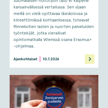
Suomalaisen hoitotyön taso ei kalpene
kansainvälisessä vertailussa. Sen sijaan
meillä on vielä opittavaa läsnäolossa ja
kiireettömässä kohtaamisessa, toteavat
Rinnekotien lasten ja nuorten palveluiden
työntekijät, jotka vierailivat
opintomatkalla Wienissä osana Erasmus+
-ohjelmaa.
Ajankohtaiset
10.7.2026