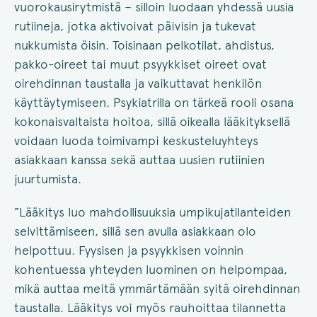
vuorokausirytmistä – silloin luodaan yhdessä uusia
rutiineja, jotka aktivoivat päivisin ja tukevat
nukkumista öisin. Toisinaan pelkotilat, ahdistus,
pakko-oireet tai muut psyykkiset oireet ovat
oirehdinnan taustalla ja vaikuttavat henkilön
käyttäytymiseen. Psykiatrilla on tärkeä rooli osana
kokonaisvaltaista hoitoa, sillä oikealla lääkityksellä
voidaan luoda toimivampi keskusteluyhteys
asiakkaan kanssa sekä auttaa uusien rutiinien
juurtumista.
”Lääkitys luo mahdollisuuksia umpikujatilanteiden
selvittämiseen, sillä sen avulla asiakkaan olo
helpottuu. Fyysisen ja psyykkisen voinnin
kohentuessa yhteyden luominen on helpompaa,
mikä auttaa meitä ymmärtämään syitä oirehdinnan
taustalla. Lääkitys voi myös rauhoittaa tilannetta