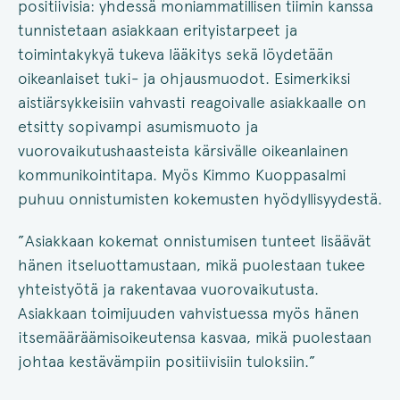
positiivisia: yhdessä moniammatillisen tiimin kanssa
tunnistetaan asiakkaan erityistarpeet ja
toimintakykyä tukeva lääkitys sekä löydetään
oikeanlaiset tuki- ja ohjausmuodot. Esimerkiksi
aistiärsykkeisiin vahvasti reagoivalle asiakkaalle on
etsitty sopivampi asumismuoto ja
vuorovaikutushaasteista kärsivälle oikeanlainen
kommunikointitapa. Myös Kimmo Kuoppasalmi
puhuu onnistumisten kokemusten hyödyllisyydestä.
”Asiakkaan kokemat onnistumisen tunteet lisäävät
hänen itseluottamustaan, mikä puolestaan tukee
yhteistyötä ja rakentavaa vuorovaikutusta.
Asiakkaan toimijuuden vahvistuessa myös hänen
itsemääräämisoikeutensa kasvaa, mikä puolestaan
johtaa kestävämpiin positiivisiin tuloksiin.”