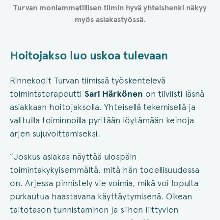
Turvan moniammatillisen tiimin hyvä yhteishenki näkyy
myös asiakastyössä.
Hoitojakso luo uskoa tulevaan
Rinnekodit Turvan tiimissä työskentelevä
toimintaterapeutti
Sari Härkönen
on tiiviisti läsnä
asiakkaan hoitojaksolla. Yhteisellä tekemisellä ja
valituilla toiminnoilla pyritään löytämään keinoja
arjen sujuvoittamiseksi.
”Joskus asiakas näyttää ulospäin
toimintakykyisemmältä, mitä hän todellisuudessa
on. Arjessa pinnistely vie voimia, mikä voi lopulta
purkautua haastavana käyttäytymisenä. Oikean
taitotason tunnistaminen ja siihen liittyvien