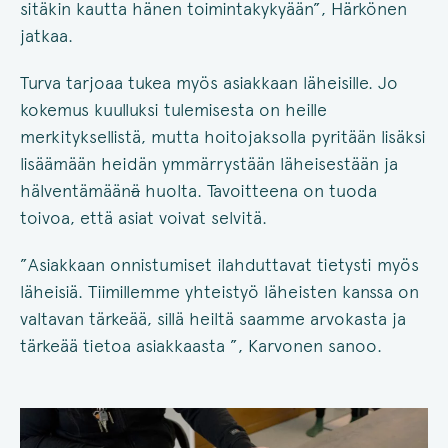
sitäkin kautta hänen toimintakykyään”, Härkönen
jatkaa.
Turva tarjoaa tukea myös asiakkaan läheisille. Jo
kokemus kuulluksi tulemisesta on heille
merkityksellistä, mutta hoitojaksolla pyritään lisäksi
lisäämään heidän ymmärrystään läheisestään ja
hälventämään
ä
huolta. Tavoitteena on tuoda
toivoa, että asiat voivat selvitä.
”Asiakkaan onnistumiset ilahduttavat tietysti myös
läheisiä. Tiimillemme yhteistyö läheisten kanssa on
valtavan tärkeää, sillä heiltä saamme arvokasta ja
tärkeää tietoa asiakkaasta ”, Karvonen sanoo.