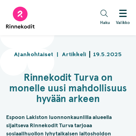
Hyppää
sisältöön
Haku
Valikko
Ajankohtaiset
|
Artikkeli
19.5.2025
Rinnekodit Turva on
monelle uusi mahdollisuus
hyvään arkeen
Espoon Lakiston luonnonkauniilla alueella
sijaitseva Rinnekodit Turva tarjoaa
sosiaalihuollon lyhytaikaisen laitoshoidon