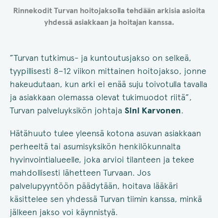
Rinnekodit Turvan hoitojaksolla tehdään arkisia asioita
yhdessä asiakkaan ja hoitajan kanssa.
”Turvan tutkimus- ja kuntoutusjakso on selkeä,
tyypillisesti 8–12 viikon mittainen hoitojakso, jonne
hakeudutaan, kun arki ei enää suju toivotulla tavalla
ja asiakkaan olemassa olevat tukimuodot riitä”,
Turvan palveluyksikön johtaja
Sini Karvonen
.
Hätähuuto tulee yleensä kotona asuvan asiakkaan
perheeltä tai asumisyksikön henkilökunnalta
hyvinvointialueelle, joka arvioi tilanteen ja tekee
mahdollisesti lähetteen Turvaan. Jos
palvelupyyntöön päädytään, hoitava lääkäri
käsittelee sen yhdessä Turvan tiimin kanssa, minkä
jälkeen jakso voi käynnistyä.