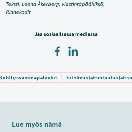
Teksti: Leena Åkerberg, viestintäpäällikkö,
Rinnekodit
Jaa sosiaalisessa mediassa
Kehitysvammapalvelut
tutkimusjakuntoutusjaks
Lue myös nämä